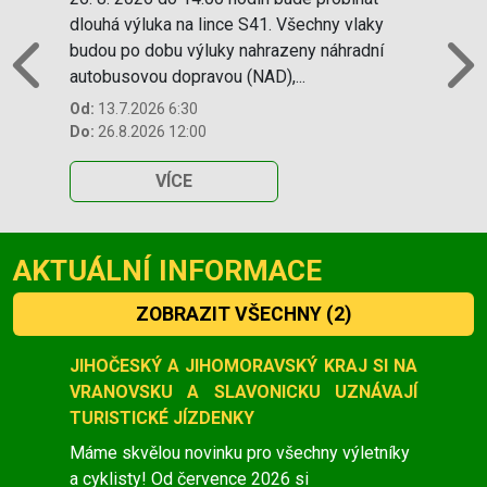
dlouhá výluka na lince S41. Všechny vlaky
budou po dobu výluky nahrazeny náhradní
autobusovou dopravou (NAD),...
Previous
N
Od:
13.7.2026 6:30
Do:
26.8.2026 12:00
VÍCE
AKTUÁLNÍ INFORMACE
ZOBRAZIT VŠECHNY
(2)
Slide 1 of 2
JIHOČESKÝ A JIHOMORAVSKÝ KRAJ SI NA
VRANOVSKU A SLAVONICKU UZNÁVAJÍ
TURISTICKÉ JÍZDENKY
Máme skvělou novinku pro všechny výletníky
a cyklisty! Od července 2026 si