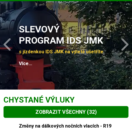
Slide 1 of 4
SLEVOVÝ
PROGRAM IDS JMK
Previous
N
s jízdenkou IDS JMK na výletě ušetříte
Více...
CHYSTANÉ VÝLUKY
ZOBRAZIT VŠECHNY
(32)
Slide 1 of 32
Změny na dálkových nočních vlacích - R19