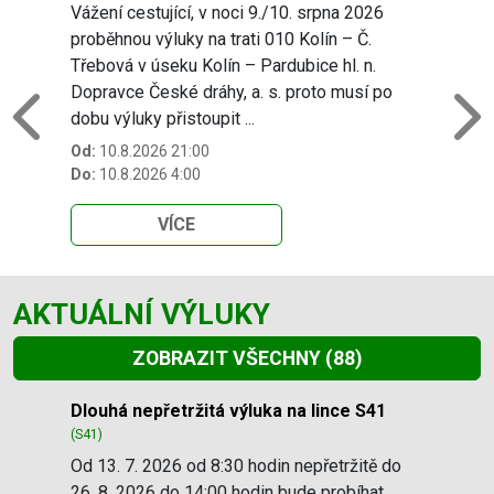
Vážení cestující, v noci 9./10. srpna 2026
proběhnou výluky na trati 010 Kolín – Č.
Třebová v úseku Kolín – Pardubice hl. n.
Dopravce České dráhy, a. s. proto musí po
dobu výluky přistoupit ...
Previous
N
Od:
10.8.2026 21:00
Do:
10.8.2026 4:00
VÍCE
AKTUÁLNÍ VÝLUKY
ZOBRAZIT VŠECHNY
(88)
Slide 1 of 88
Dlouhá nepřetržitá výluka na lince S41
(S41)
Od 13. 7. 2026 od 8:30 hodin nepřetržitě do
26. 8. 2026 do 14:00 hodin bude probíhat