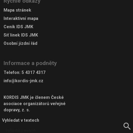
Rychlé odkazy
Mapa stránek
Interaktivní mapa
Ceník IDS JMK
Síť linek IDS JMK
Osobní jízdní řád
Informace a podněty
Telefon
:
5 4317 4317
info@kordis-jmk.cz
KORDIS JMK je členem
České
asociace organizátorů veřejné
dopravy, z. s.
Vyhledat v textech