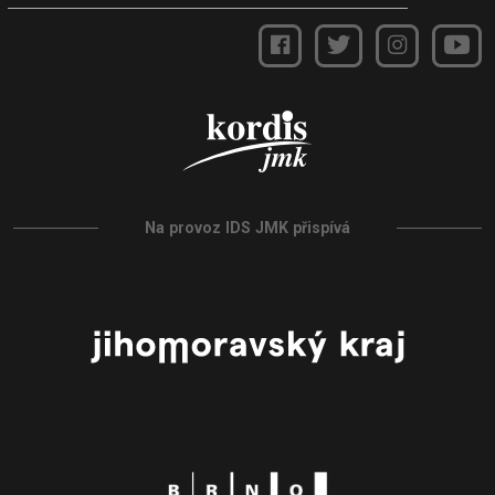
Na provoz IDS JMK přispívá