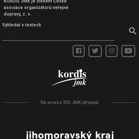
KORDIS JMK je členem
České
asociace organizátorů veřejné
dopravy, z. s.
Vyhledat v textech
Na provoz IDS JMK přispívá