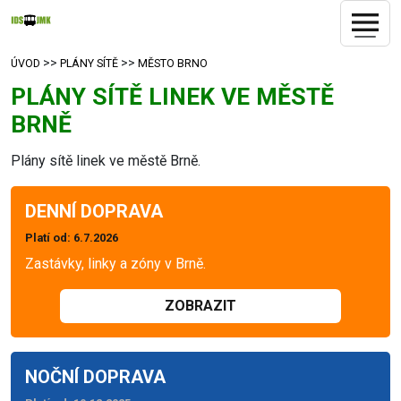
>>
>>
ÚVOD
PLÁNY SÍTĚ
MĚSTO BRNO
PLÁNY SÍTĚ LINEK VE MĚSTĚ
BRNĚ
Plány sítě linek ve městě Brně.
DENNÍ DOPRAVA
Platí od
: 6.7.2026
Zastávky, linky a zóny v Brně.
ZOBRAZIT
NOČNÍ DOPRAVA