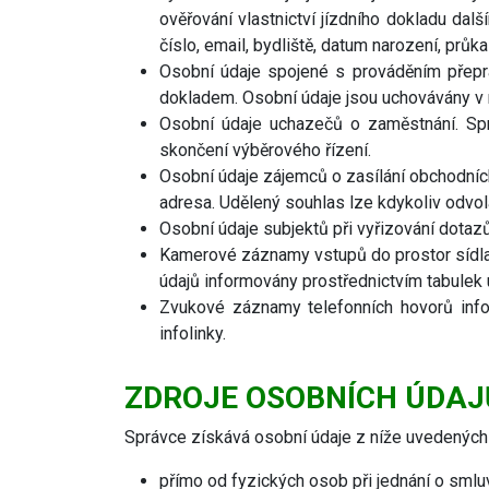
ověřování vlastnictví jízdního dokladu dalš
číslo, email, bydliště, datum narození, prů
Osobní údaje spojené s prováděním přepra
dokladem. Osobní údaje jsou uchovávány v ro
Osobní údaje uchazečů o zaměstnání. Spr
skončení výběrového řízení.
Osobní údaje zájemců o zasílání obchodníc
adresa. Udělený souhlas lze kdykoliv odv
Osobní údaje subjektů při vyřizování dotazů
Kamerové záznamy vstupů do prostor sídla 
údajů informovány prostřednictvím tabulek 
Zvukové záznamy telefonních hovorů info
infolinky.
ZDROJE OSOBNÍCH ÚDAJ
Správce získává osobní údaje z níže uvedených 
přímo od fyzických osob při jednání o smlu