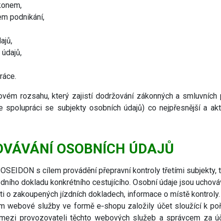
ákonem,
em podnikání,
ajů,
údajů,
ráce.
vém rozsahu, který zajistí dodržování zákonných a smluvních 
e spolupráci se subjekty osobních údajů) co nejpřesnější a ak
OVÁVÁNÍ OSOBNÍCH ÚDAJŮ
OSEIDON s cílem provádění přepravní kontroly třetími subjekty,
zdního dokladu konkrétního cestujícího. Osobní údaje jsou uchová
sti o zakoupených jízdních dokladech, informace o místě kontroly.
ím webové služby ve formě e‐shopu založily účet sloužící k poř
 mezi provozovateli těchto webových služeb a správcem za úč