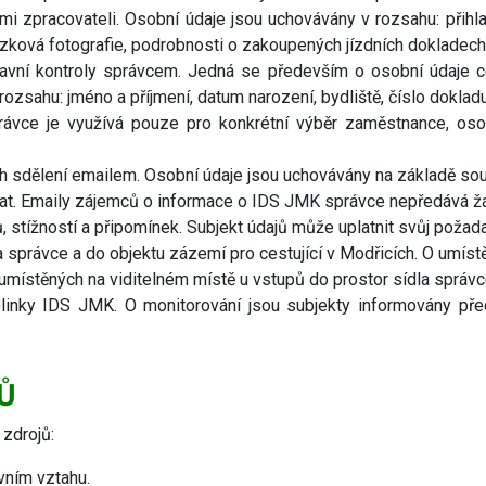
ími zpracovateli. Osobní údaje jsou uchovávány v rozsahu: přihla
kazková fotografie, podrobnosti o zakoupených jízdních dokladech
vní kontroly správcem. Jedná se především o osobní údaje cest
zsahu: jméno a příjmení, datum narození, bydliště, číslo dokladu
ávce je využívá pouze pro konkrétní výběr zaměstnance, oso
h sdělení emailem. Osobní údaje jsou uchovávány na základě sou
olat. Emaily zájemců o informace o IDS JMK správce nepředává 
, stížností a připomínek. Subjekt údajů může uplatnit svůj požad
správce a do objektu zázemí pro cestující v Modřicích. O umís
umístěných na viditelném místě u vstupů do prostor sídla správc
linky IDS JMK. O monitorování jsou subjekty informovány pře
Ů
zdrojů:
vním vztahu.