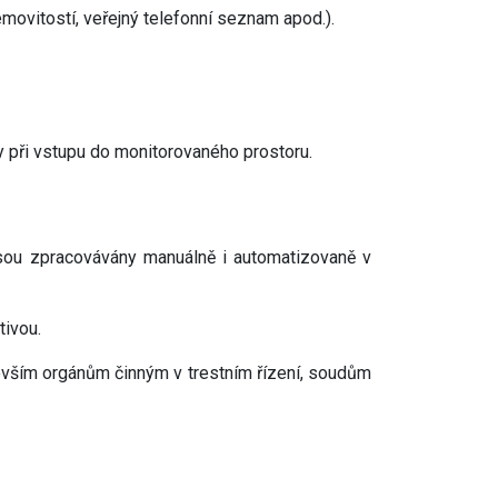
nemovitostí, veřejný telefonní seznam apod.).
 při vstupu do monitorovaného prostoru.
jsou zpracovávány manuálně i automatizovaně v
tivou.
evším orgánům činným v trestním řízení, soudům