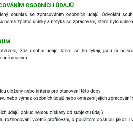
COVÁNÍM OSOBNÍCH ÚDAJŮ
ělený souhlas se zpracováním osobních údajů. Odvolání so
u nemá zpětné účinky a netýká se zpracování, které bylo učině
AJŮM
tvrzení, zda osobní údaje, které se ho týkají, jsou či nejs
m informacím:
ou uloženy nebo kritéria pro stanovení této doby
vu nebo výmaz osobních údajů nebo omezení jejich zpracování n
ích údajů, pokud nejsou získány od subjektu údajů
u rozhodování včetně profilování, o použitém postupu, jakož 