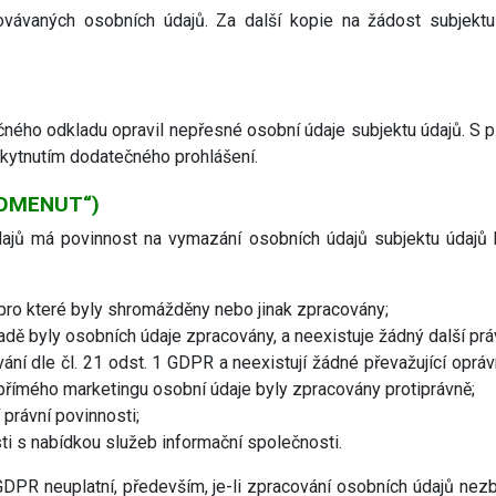
ovávaných osobních údajů. Za další kopie na žádost subjektu
ného odkladu opravil nepřesné osobní údaje subjektu údajů. S p
skytnutím dodatečného prohlášení.
POMENUT“)
dajů má povinnost na vymazání osobních údajů subjektu údajů 
 pro které byly shromážděny nebo jinak zpracovány;
adě byly osobních údaje zpracovány, a neexistuje žádný další pr
ání dle čl. 21 odst. 1 GDPR a neexistují žádné převažující opr
přímého marketingu osobní údaje byly zpracovány protiprávně;
právní povinnosti;
i s nabídkou služeb informační společnosti.
PR neuplatní, především, je-li zpracování osobních údajů nezby