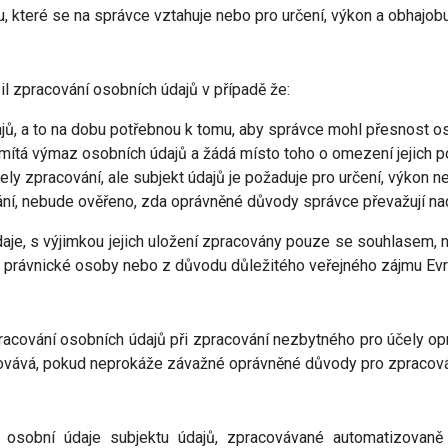
 které se na správce vztahuje nebo pro určení, výkon a obhajobu
l zpracování osobních údajů v případě že:
jů, a to na dobu potřebnou k tomu, aby správce mohl přesnost os
dmítá výmaz osobních údajů a žádá místo toho o omezení jejich po
ely zpracování, ale subjekt údajů je požaduje pro určení, výkon 
vání, nebude ověřeno, zda oprávněné důvody správce převažují n
e, s výjimkou jejich uložení zpracovány pouze se souhlasem, n
o právnické osoby nebo z důvodu důležitého veřejného zájmu Ev
racování osobních údajů při zpracování nezbytného pro účely opr
covává, pokud neprokáže závažné oprávněné důvody pro zpracová
 osobní údaje subjektu údajů, zpracovávané automatizovaně