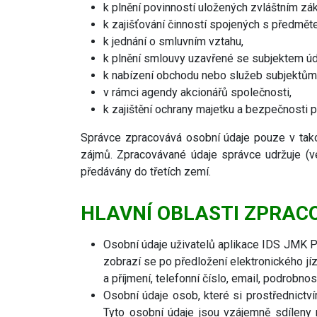
k plnění povinností uložených zvláštním z
k zajišťování činností spojených s předmět
k jednání o smluvním vztahu,
k plnění smlouvy uzavřené se subjektem úd
k nabízení obchodu nebo služeb subjektům 
v rámci agendy akcionářů společnosti,
k zajištění ochrany majetku a bezpečnosti p
Správce zpracovává osobní údaje pouze v tako
zájmů. Zpracovávané údaje správce udržuje (v
předávány do třetích zemí.
HLAVNÍ OBLASTI ZPRAC
Osobní údaje uživatelů aplikace IDS JMK P
zobrazí se po předložení elektronického jí
a příjmení, telefonní číslo, email, podrobno
Osobní údaje osob, které si prostřednictv
Tyto osobní údaje jsou vzájemně sdíleny