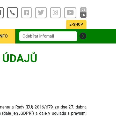
CS
EN
E-SHOP
INFO
 ÚDAJŮ
amentu a Rady (EU) 2016/679 ze dne 27. dubna
(dále jen „GDPR“) a dále v souladu s právními