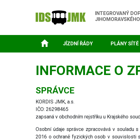
INTEGROVANÝ DO
JIHOMORAVSKÉHO
JÍZDNÍ ŘÁDY
PLÁNY SÍTĚ
INFORMACE O Z
SPRÁVCE
KORDIS JMK, a.s.
IČO: 26298465
zapsaná v obchodním rejstříku u Krajského soudu
Osobní údaje správce zpracovává v souladu s
2016 o ochraně fyzických osob v souvislosti 