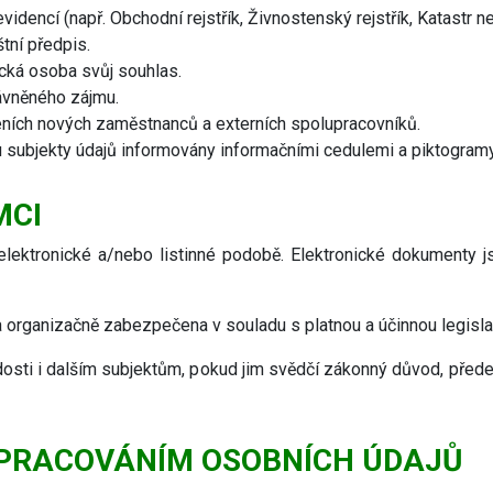
videncí (např. Obchodní rejstřík, Živnostenský rejstřík, Katastr 
tní předpis.
ická osoba svůj souhlas.
ávněného zájmu.
zeních nových zaměstnanců a externích spolupracovníků.
 subjekty údajů informovány informačními cedulemi a piktogramy
MCI
elektronické a/nebo listinné podobě. Elektronické dokumenty 
 organizačně zabezpečena v souladu s platnou a účinnou legisla
osti i dalším subjektům, pokud jim svědčí zákonný důvod, před
 ZPRACOVÁNÍM OSOBNÍCH ÚDAJŮ