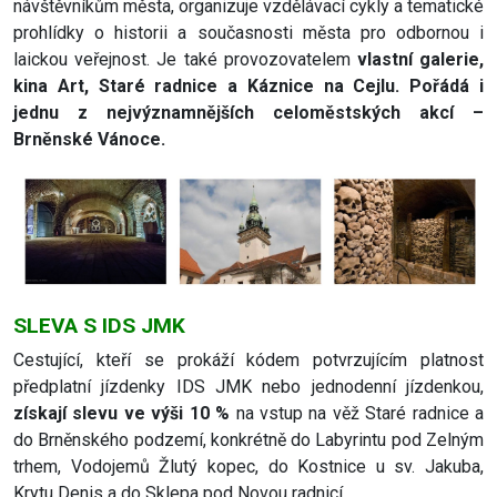
návštěvníkům města, organizuje vzdělávací cykly a tematické
prohlídky o historii a současnosti města pro odbornou i
laickou veřejnost. Je také provozovatelem
vlastní galerie,
kina Art, Staré radnice a Káznice na Cejlu. Pořádá i
jednu z nejvýznamnějších celoměstských akcí –
Brněnské Vánoce.
SLEVA S IDS JMK
Cestující, kteří se prokáží kódem potvrzujícím platnost
předplatní jízdenky IDS JMK nebo jednodenní jízdenkou,
získají slevu ve výši 10 %
na vstup na věž Staré radnice a
do Brněnského podzemí, konkrétně do Labyrintu pod Zelným
trhem, Vodojemů Žlutý kopec, do Kostnice u sv. Jakuba,
Krytu Denis a do Sklepa pod Novou radnicí.