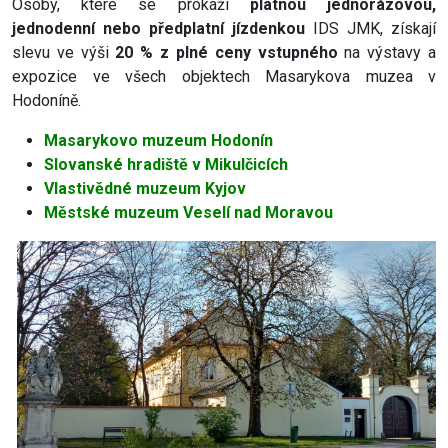
Osoby, které se prokáží
platnou jednorázovou,
jednodenní nebo předplatní jízdenkou
IDS JMK, získají
slevu ve výši
20 % z plné ceny vstupného
na výstavy a
expozice ve všech objektech Masarykova muzea v
Hodoníně.
Masarykovo muzeum Hodonín
Slovanské hradiště v Mikulčicích
Vlastivědné muzeum Kyjov
Městské muzeum Veselí nad Moravou