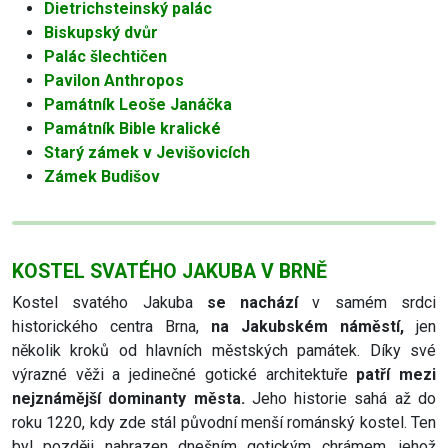
Dietrichsteinský palác
Biskupský dvůr
Palác šlechtičen
Pavilon Anthropos
Památník Leoše Janáčka
Památník Bible kralické
Starý zámek v Jevišovicích
Zámek Budišov
KOSTEL SVATÉHO JAKUBA V BRNĚ
Kostel svatého Jakuba
se nachází
v samém srdci
historického centra Brna,
na Jakubském náměstí,
jen
několik kroků od hlavních městských památek. Díky své
výrazné věži a jedinečné gotické architektuře
patří mezi
nejznámější dominanty města.
Jeho historie sahá až do
roku 1220, kdy zde stál původní menší románský kostel. Ten
byl později nahrazen dnešním gotickým chrámem, jehož