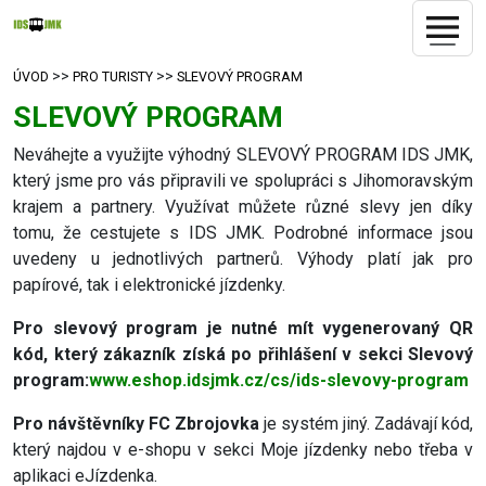
>>
>>
ÚVOD
PRO TURISTY
SLEVOVÝ PROGRAM
SLEVOVÝ PROGRAM
Neváhejte a využijte výhodný SLEVOVÝ PROGRAM IDS JMK,
který jsme pro vás připravili ve spolupráci s Jihomoravským
krajem a partnery. Využívat můžete různé slevy jen díky
tomu, že cestujete s IDS JMK. Podrobné informace jsou
uvedeny u jednotlivých partnerů. Výhody platí jak pro
papírové, tak i elektronické jízdenky.
Pro slevový program je nutné mít vygenerovaný QR
kód, který zákazník získá po přihlášení v sekci Slevový
program:
www.eshop.idsjmk.cz/cs/ids-slevovy-program
Pro návštěvníky FC Zbrojovka
je systém jiný. Zadávají kód,
který najdou v e-shopu v sekci Moje jízdenky nebo třeba v
aplikaci eJízdenka.