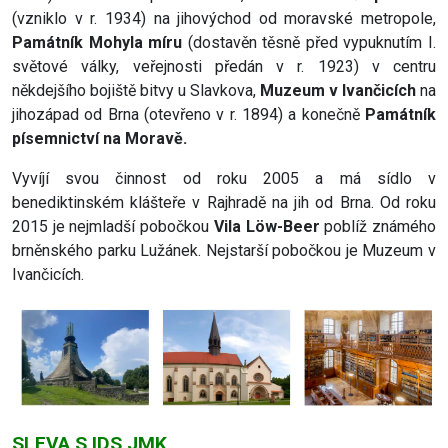
(vzniklo v r. 1934) na jihovýchod od moravské metropole,
Památník Mohyla míru
(dostavěn těsně před vypuknutím I.
světové války, veřejnosti předán v r. 1923) v centru
někdejšího bojiště bitvy u Slavkova,
Muzeum v Ivančicích
na
jihozápad od Brna (otevřeno v r. 1894) a konečně
Památník
písemnictví na Moravě.
Vyvíjí svou činnost od roku 2005 a má sídlo v
benediktinském klášteře v Rajhradě na jih od Brna. Od roku
2015 je nejmladší pobočkou
Vila Löw-Beer
poblíž známého
brněnského parku Lužánek. Nejstarší pobočkou je Muzeum v
Ivančicích.
SLEVA S IDS JMK