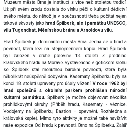
Muzeum města Brna je institucí s více než stoletou tradicí.
Už při svém zrodu dostala do vínku péči o kulturní dědictví
svého města, do něhož je v současnosti třeba počítat nejen
takové skvosty jako
hrad Špilberk, ale i památku UNESCO,
vilu Tugendhat, Měnínskou bránu a Arnoldovu vilu.
Hrad Špilberk je dominantou města Brna. Jedná se o hrad a
pevnost, která leží na stejnojmenném kopci. Hrad Špilberk
byl založen v druhé polovině 13. století. Z předního
královského hradu na Moravě, vystavěného v gotickém slohu
se Špilberk stal mohutnou barokní pevností, která byla
několikrát neúspěšně dobývána. Kasematy Špilberku byly na
konci 18. století upraveny pro účely vězení.
V roce 1962 byl
hrad společně s okolním parkem prohlášen národní
kulturní památkou.
Špilberk je možné objevovat několika
prohlídkovými okruhy (Příběh hradu, Kasematy - věznice,
Vodojemy na Špilberku, Bastion – opevnění, Rozhledna a
královská kaple). Mimo tyto aktivity je možné také navštívit
naše expozice Od hradu k pevnosti, Brno na Špilberku, Žalář