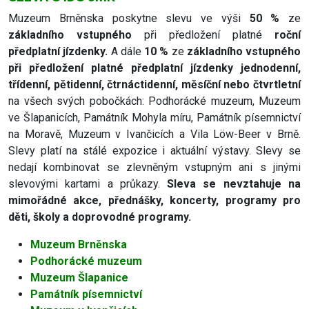
Muzeum Brněnska poskytne slevu ve výši
50 %
ze
základního vstupného
při předložení platné
roční
předplatní jízdenky.
A dále
10 %
ze
základního vstupného
při předložení platné předplatní jízdenky jednodenní,
třídenní, pětidenní, čtrnáctidenní, měsíční nebo čtvrtletní
na všech svých pobočkách: Podhorácké muzeum, Muzeum
ve Šlapanicích, Památník Mohyla míru, Památník písemnictví
na Moravě, Muzeum v Ivančicích a Vila Löw-Beer v Brně.
Slevy platí na stálé expozice i aktuální výstavy. Slevy se
nedají kombinovat se zlevněným vstupným ani s jinými
slevovými kartami a průkazy.
Sleva se nevztahuje na
mimořádné akce, přednášky, koncerty, programy pro
děti, školy a doprovodné programy.
Muzeum Brněnska
Podhorácké muzeum
Muzeum Šlapanice
Památník písemnictví