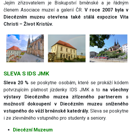
Jejím zřizovatelem je Biskupství brněnské a je řádným
členem Asociace muzeí a galerií ČR.
V roce 2007 byla v
Diecézním muzeu otevřena také stálá expozice Vita
Christi – Život Kristův.
SLEVA S IDS JMK
Sleva 20 %
se poskytne osobám, které se prokáží kódem
potvrzujícím platnost jízdenky IDS JMK a to
na všechny
výstavy Diecézního muzea zřízeného partnerem s
možností dokoupení v Diecézním muzeu sníženého
vstupného do věží brněnské katedrály.
Sleva se poskytne
i ze zlevněného vstupného pro studenty a seniory.
Diecézní Muzeum