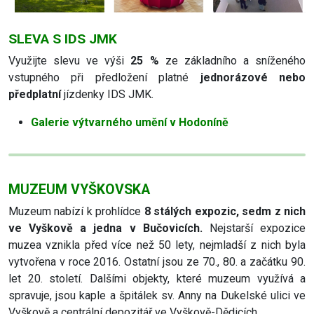
SLEVA S IDS JMK
Využijte slevu ve výši
25 %
ze základního a sníženého
vstupného při předložení platné
jednorázové nebo
předplatní
jízdenky IDS JMK.
Galerie výtvarného umění v Hodoníně
MUZEUM VYŠKOVSKA
Muzeum nabízí k prohlídce
8 stálých expozic, sedm z nich
ve Vyškově a jedna v Bučovicích.
Nejstarší expozice
muzea vznikla před více než 50 lety, nejmladší z nich byla
vytvořena v roce 2016. Ostatní jsou ze 70., 80. a začátku 90.
let 20. století. Dalšími objekty, které muzeum využívá a
spravuje, jsou kaple a špitálek sv. Anny na Dukelské ulici ve
Vyškově a centrální depozitář ve Vyškově-Dědicích.