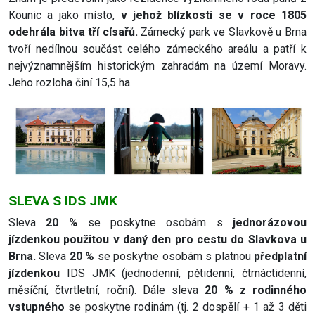
Kounic a jako místo,
v jehož blízkosti se v roce 1805
odehrála bitva tří císařů.
Zámecký park ve Slavkově u Brna
tvoří nedílnou součást celého zámeckého areálu a patří k
nejvýznamnějším historickým zahradám na území Moravy.
Jeho rozloha činí 15,5 ha.
SLEVA S IDS JMK
Sleva
20 %
se poskytne osobám s
jednorázovou
jízdenkou použitou v daný den pro cestu do Slavkova u
Brna.
Sleva
20 %
se poskytne osobám s platnou
předplatní
jízdenkou
IDS JMK (jednodenní, pětidenní, čtrnáctidenní,
měsíční, čtvrtletní, roční). Dále sleva
20 % z rodinného
vstupného
se poskytne rodinám (tj. 2 dospělí + 1 až 3 děti