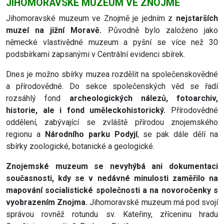
JIHOMORAVSKÉ MUZEUM VE ZNOJMĚ
Jihomoravské muzeum ve Znojmě je jedním z
nejstarších
muzeí na jižní Moravě.
Původně bylo založeno jako
německé vlastivědné muzeum a pyšní se více než 30
podsbírkami zapsanými v Centrální evidenci sbírek.
Dnes je možno sbírky muzea rozdělit na společenskovědné
a přírodovědné. Do sekce společenských věd se řadí
rozsáhlý fond
archeologických nálezů, fotoarchiv,
historie, ale i fond uměleckohistorický.
Přírodovědné
oddělení, zabývající se zvláště přírodou znojemského
regionu a
Národního parku Podyjí
, se pak dále dělí na
sbírky zoologické, botanické a geologické.
Znojemské muzeum se nevyhýbá ani dokumentaci
současnosti, kdy se v nedávné minulosti zaměřilo na
mapování socialistické společnosti a na novoročenky s
vyobrazením Znojma.
Jihomoravské muzeum má pod svojí
správou rovněž rotundu sv. Kateřiny, zříceninu hradu