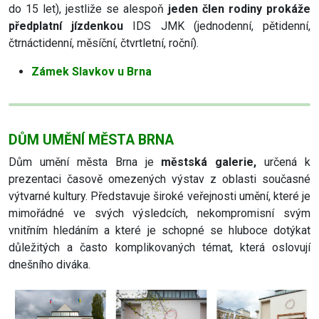
do 15 let), jestliže se alespoň
jeden člen rodiny prokáže
předplatní jízdenkou
IDS JMK (jednodenní, pětidenní,
čtrnáctidenní, měsíční, čtvrtletní, roční).
Zámek Slavkov u Brna
DŮM UMĚNÍ MĚSTA BRNA
Dům umění města Brna je
městská galerie,
určená k
prezentaci časově omezených výstav z oblasti současné
výtvarné kultury. Představuje široké veřejnosti umění, které je
mimořádné ve svých výsledcích, nekompromisní svým
vnitřním hledáním a které je schopné se hluboce dotýkat
důležitých a často komplikovaných témat, která oslovují
dnešního diváka.