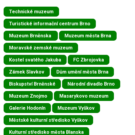
Technické muzeum
Turistické informační centrum Brno
Muzeum Brněnska
Muzeum města Brna
Moravské zemské muzeum
Kostel svatého Jakuba
FC Zbrojovka
Zámek Slavkov
Dům umění města Brna
Biskupství Brněnské
Národní divadlo Brno
Muzeum Znojmo
Masarykovo muzeum
Galerie Hodonín
Muzeum Vyškov
Městské kulturní středisko Vyškov
Kulturní středisko města Blanska