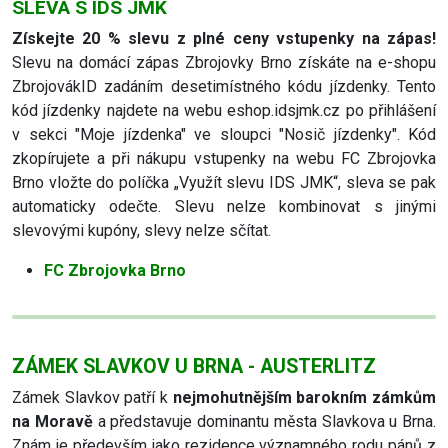
SLEVA S IDS JMK
Získejte 20 % slevu z plné ceny vstupenky na zápas!
Slevu na domácí zápas Zbrojovky Brno získáte na e-shopu
ZbrojovákID zadáním desetimístného kódu jízdenky. Tento
kód jízdenky najdete na webu eshop.idsjmk.cz po přihlášení
v sekci "Moje jízdenka" ve sloupci "Nosič jízdenky". Kód
zkopírujete a při nákupu vstupenky na webu FC Zbrojovka
Brno vložte do políčka „Využít slevu IDS JMK“, sleva se pak
automaticky odečte. Slevu nelze kombinovat s jinými
slevovými kupóny, slevy nelze sčítat.
FC Zbrojovka Brno
ZÁMEK SLAVKOV U BRNA - AUSTERLITZ
Zámek Slavkov patří k
nejmohutnějším barokním zámkům
na Moravě
a představuje dominantu města Slavkova u Brna.
Znám je především jako rezidence významného rodu pánů z