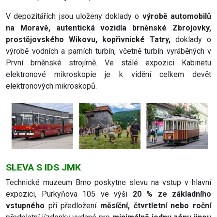
V depozitářích jsou uloženy doklady o
výrobě automobilů
na Moravě, autentická vozidla brněnské Zbrojovky,
prostějovského Wikovu, kopřivnické Tatry,
doklady o
výrobě vodních a parních turbín, včetně turbín vyráběných v
První brněnské strojírně. Ve stálé expozici Kabinetu
elektronové mikroskopie je k vidění celkem devět
elektronových mikroskopů.
SLEVA S IDS JMK
Technické muzeum Brno poskytne slevu na vstup v hlavní
expozici, Purkyňova 105 ve výši
20 % ze základního
vstupného
při předložení
měsíční, čtvrtletní nebo roční