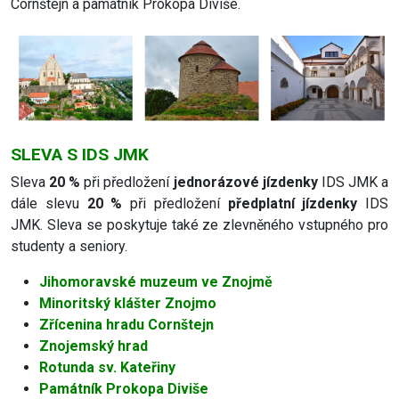
Cornštejn a památník Prokopa Diviše.
SLEVA S IDS JMK
Sleva
20 %
při předložení
jednorázové jízdenky
IDS JMK a
dále slevu
20 %
při předložení
předplatní jízdenky
IDS
JMK. Sleva se poskytuje také ze zlevněného vstupného pro
studenty a seniory.
Jihomoravské muzeum ve Znojmě
Minoritský klášter Znojmo
Zřícenina hradu Cornštejn
Znojemský hrad
Rotunda sv. Kateřiny
Památník Prokopa Diviše