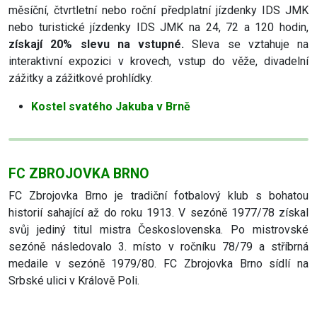
měsíční, čtvrtletní nebo roční předplatní jízdenky IDS JMK
nebo turistické jízdenky IDS JMK na 24, 72 a 120 hodin,
získají 20% slevu na vstupné.
Sleva se vztahuje na
interaktivní expozici v krovech, vstup do věže, divadelní
zážitky a zážitkové prohlídky.
Kostel svatého Jakuba v Brně
FC ZBROJOVKA BRNO
FC Zbrojovka Brno je tradiční fotbalový klub s bohatou
historií sahající až do roku 1913. V sezóně 1977/78 získal
svůj jediný titul mistra Československa. Po mistrovské
sezóně následovalo 3. místo v ročníku 78/79 a stříbrná
medaile v sezóně 1979/80. FC Zbrojovka Brno sídlí na
Srbské ulici v Králově Poli.