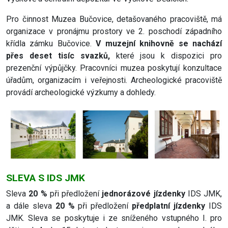
Pro činnost Muzea Bučovice, detašovaného pracoviště, má
organizace v pronájmu prostory ve 2. poschodí západního
křídla zámku Bučovice.
V muzejní knihovně se nachází
přes deset tisíc svazků,
které jsou k dispozici pro
prezenční výpůjčky. Pracovníci muzea poskytují konzultace
úřadům, organizacím i veřejnosti. Archeologické pracoviště
provádí archeologické výzkumy a dohledy.
SLEVA S IDS JMK
Sleva
20 %
při předložení
jednorázové jízdenky
IDS JMK,
a dále sleva
20 %
při předložení
předplatní jízdenky
IDS
JMK. Sleva se poskytuje i ze sníženého vstupného I. pro