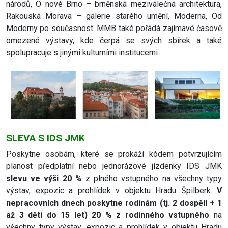
národů, O nové Brno – brněnská meziválečná architektura,
Rakouská Morava – galerie starého umění, Moderna, Od
Moderny po současnost. MMB také pořádá zajímavé časově
omezené výstavy, kde čerpá se svých sbírek a také
spolupracuje s jinými kulturními institucemi.
SLEVA S IDS JMK
Poskytne osobám, které se prokáží kódem potvrzujícím
planost předplatní nebo jednorázové jízdenky IDS JMK
slevu ve výši 20 %
z plného vstupného na všechny typy
výstav, expozic a prohlídek v objektu Hradu Špilberk.
V
nepracovních dnech poskytne rodinám (tj. 2 dospělí + 1
až 3 děti do 15 let) 20 % z rodinného vstupného
na
všechny typy výstav, expozic a prohlídek v objektu Hradu