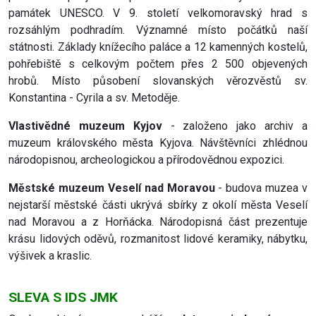
památek UNESCO. V 9. století velkomoravský hrad s
rozsáhlým podhradím. Významné místo počátků naší
státnosti. Základy knížecího paláce a 12 kamenných kostelů,
pohřebiště s celkovým počtem přes 2 500 objevených
hrobů. Místo působení slovanských věrozvěstů sv.
Konstantina - Cyrila a sv. Metoděje.
Vlastivědné muzeum Kyjov
- založeno jako archiv a
muzeum královského města Kyjova. Návštěvníci zhlédnou
národopisnou, archeologickou a přírodovědnou expozici.
Městské muzeum Veselí nad Moravou
- budova muzea v
nejstarší městské části ukrývá sbírky z okolí města Veselí
nad Moravou a z Horňácka. Národopisná část prezentuje
krásu lidových oděvů, rozmanitost lidové keramiky, nábytku,
výšivek a kraslic.
SLEVA S IDS JMK