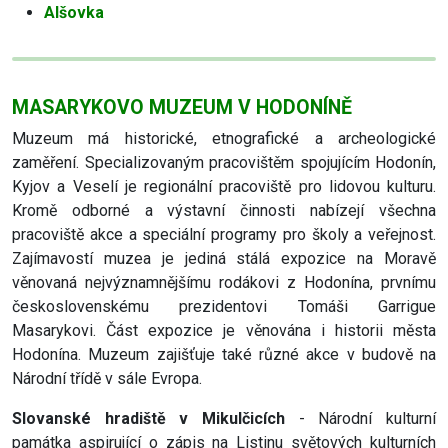
Alšovka
MASARYKOVO MUZEUM V HODONÍNĚ
Muzeum má historické, etnografické a archeologické
zaměření. Specializovaným pracovištěm spojujícím Hodonín,
Kyjov a Veselí je regionální pracoviště pro lidovou kulturu.
Kromě odborné a výstavní činnosti nabízejí všechna
pracoviště akce a speciální programy pro školy a veřejnost.
Zajímavostí muzea je jediná stálá expozice na Moravě
věnovaná nejvýznamnějšímu rodákovi z Hodonína, prvnímu
československému prezidentovi Tomáši Garrigue
Masarykovi. Část expozice je věnována i historii města
Hodonína. Muzeum zajišťuje také různé akce v budově na
Národní třídě v sále Evropa.
Slovanské hradiště v Mikulčicích
- Národní kulturní
památka aspirující o zápis na Listinu světových kulturních