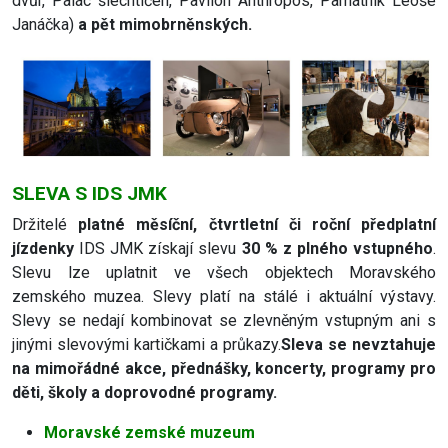
dvůr, Palác šlechtičen, Pavilon Anthropos, Památník Leoše
Janáčka)
a pět mimobrněnských.
SLEVA S IDS JMK
Držitelé
platné měsíční, čtvrtletní či roční předplatní
jízdenky
IDS JMK získají slevu
30 % z plného vstupného
.
Slevu lze uplatnit ve všech objektech Moravského
zemského muzea. Slevy platí na stálé i aktuální výstavy.
Slevy se nedají kombinovat se zlevněným vstupným ani s
jinými slevovými kartičkami a průkazy.
Sleva se nevztahuje
na mimořádné akce, přednášky, koncerty, programy pro
děti, školy a doprovodné programy.
Moravské zemské muzeum