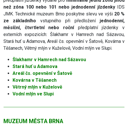
předplatní jízdenky vydané pro
minimálně jednu zónu jinou
než zóna 100 nebo 101 nebo jednodenní jízdenky
IDS
JMK. Technické muzeum Brno poskytne slevu ve výši
20 %
ze základního
vstupného při předložení
jednodenní,
měsíční, čtvrtletní nebo roční
předplatní jízdenky v
externích expozicích: Šlakhamr v Hamrech nad Sázavou,
Stará huť u Adamova, Areál čs. opevnění v Šatově, Kovárna v
Těšanech, Větrný mlýn v Kuželově, Vodní mlýn ve Slupi.
Šlakhamr v Hamrech nad Sázavou
Stará huť u Adamova
Areál čs. opevnění v Šatově
Kovárna v Těšanech
Větrný mlýn v Kuželově
Vodní mlýn ve Slupi
MUZEUM MĚSTA BRNA