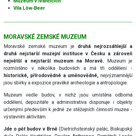
Muzeum v Ivančicích
Vila Löw-Beer
MORAVSKÉ ZEMSKÉ MUZEUM
Moravské zemské muzeum je
druhá nejrozsáhlejší a
druhá nejstarší muzejní instituce v Česku a zároveň
největší a nejstarší muzeum na Moravě.
Muzeum je
rozmístěno v několika budovách a má tři oddělení -
historické, přírodovědné a uměnovědné,
nejvýznamnější
jsou sbírky a expozice pravěké archeologie a antropologie.
Muzeum vedle budov, v nichž jsou umístěna odborná
oddělení, depozitáře a administrativa disponuje i objekty
určenými především k jedné ze stěžejních činností muzea -
výstavním aktivitám.
Jde o pět budov v Brně
(Dietrichsteinský palác, Biskupský