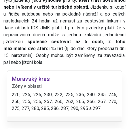
Tyto jízdenky jsou
výhodné pro ty, kteří tráví dovolenou
nebo i víkend v určité turistické oblasti
. Jízdenku si koupí
u řidiče autobusu nebo na pokladně nádraží a po celých
následujících 24 hodin už nemusí za cestování linkami v
dané oblasti IDS JMK platit. I pro tyto jízdenky platí, že v
nepracovních dnech může s jednou základní jednodenní
jízdenkou
společně cestovat až 5 osob, z toho
maximálně dvě starší 15 let
(tj. do dne, který předchází dni
15. narozenin). Osoby mohou být zaměněny za zavazadla,
psi nebo jízdní kola.
Moravský kras
Zóny v oblasti
220, 225, 226, 230, 232, 235, 236, 240, 245, 246,
250, 255, 256, 257, 260, 262, 265, 266, 267, 270,
275, 277, 280, 285, 286, 287, 290, 295 a 297