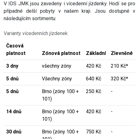
V IDS JMK jsou zavedeny i vícedenní jízdenky. Hodí se pro
případné delší pobyty v našem kraji. Jsou dostupné v
následujícím sortimentu:
Varianty vícedenních jízdenek
Časová
platnost
Zónová platnost
Základní
Zlevněné
3 dny
všechny zóny
420 Kč
210 Kč*
5 dnů
Všechny zóny
640 Kč
320 Kč*
5 dnů
Brno (zóny 100 +
250 Kč
-
101)
14 dnů
Brno (zóny 100 +
420 Kč
-
101)
30 dnů
Brno (zóny 100 +
750 Kč
-