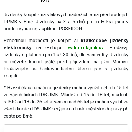
101)
Jízdenky koupíte na vlakových nádražích a na předprodejích
DPMB v Brně. Jízdenky na 3 a 5 dnů pro celý kraj jsou v
prodeji výhradně v aplikaci POSEIDON.
Pohodlnou možností je koupit si
krátkodobé jízdenky
elektronicky
na e-shopu:
eshop.idsjmk.cz
. Prodávají
jízdenky s platností pro 1 až 30 dnů, dle vaší volby. Jízdenky
si můžete koupit ještě před příjezdem na jižní Moravu.
Prokazujete se bankovní kartou, kterou jste si jízdenky
koupili.
* Hvězdičkou označené jízdenky mohou využít děti do 15 let
ve všech linkách IDS JMK. Mládež od 15 do 18 let, studenti
s ISIC od 18 do 26 let a senioři nad 65 let je mohou využít ve
všech linkách IDS JMK s výjimkou linek městské dopravy při
cestě po Brně.