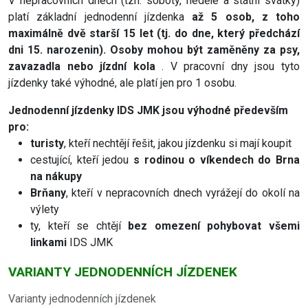
V nepracovních dnech (tzn. soboty, neděle a státní svátky)
platí základní jednodenní jízdenka
až 5 osob, z toho
maximálně dvě starší 15 let (tj. do dne, který předchází
dni 15. narozenin). Osoby mohou být zaměněny za psy,
zavazadla nebo jízdní kola
. V pracovní dny jsou tyto
jízdenky také výhodné, ale platí jen pro 1 osobu.
Jednodenní jízdenky IDS JMK jsou výhodné především
pro:
turisty
, kteří nechtějí řešit, jakou jízdenku si mají koupit
cestující, kteří jedou
s rodinou o víkendech do Brna
na nákupy
Brňany
, kteří v nepracovních dnech vyrážejí do okolí na
výlety
ty, kteří se chtějí
bez omezení pohybovat všemi
linkami
IDS JMK
VARIANTY JEDNODENNÍCH JÍZDENEK
Varianty jednodenních jízdenek