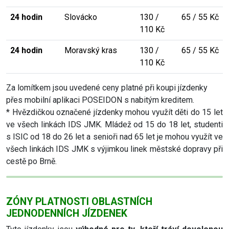
24 hodin
Slovácko
130 /
65 / 55 Kč
110 Kč
24 hodin
Moravský kras
130 /
65 / 55 Kč
110 Kč
Za lomítkem jsou uvedené ceny platné při koupi jízdenky
přes mobilní aplikaci POSEIDON s nabitým kreditem.
* Hvězdičkou označené jízdenky mohou využít děti do 15 let
ve všech linkách IDS JMK. Mládež od 15 do 18 let, studenti
s ISIC od 18 do 26 let a senioři nad 65 let je mohou využít ve
všech linkách IDS JMK s výjimkou linek městské dopravy při
cestě po Brně.
ZÓNY PLATNOSTI OBLASTNÍCH
JEDNODENNÍCH JÍZDENEK