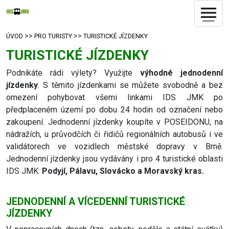
>>
>>
ÚVOD
PRO TURISTY
TURISTICKÉ JÍZDENKY
TURISTICKÉ JÍZDENKY
Podnikáte rádi výlety? Využijte
výhodné jednodenní
jízdenky
. S těmito jízdenkami se můžete svobodně a bez
omezení pohybovat všemi linkami IDS JMK po
předplaceném území po dobu 24 hodin od označení nebo
zakoupení. Jednodenní jízdenky koupíte v POSEIDONU, na
nádražích, u průvodčích či řidičů regionálních autobusů i ve
validátorech ve vozidlech městské dopravy v Brně.
Jednodenní jízdenky jsou vydávány i pro 4 turistické oblasti
IDS JMK:
Podyjí, Pálavu, Slovácko a Moravský kras.
JEDNODENNÍ A VÍCEDENNÍ TURISTICKÉ
JÍZDENKY