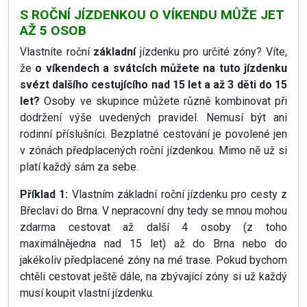
S ROČNÍ JÍZDENKOU O VÍKENDU MŮŽE JET
AŽ 5 OSOB
Vlastníte roční
základní
jízdenku pro určité zóny? Víte,
že
o víkendech a svátcích můžete na tuto jízdenku
svézt dalšího cestujícího nad 15 let a až 3 děti do 15
let?
Osoby ve skupince můžete různě kombinovat při
dodržení výše uvedených pravidel. Nemusí být ani
rodinní příslušníci. Bezplatné cestování je povolené jen
v zónách předplacených roční jízdenkou. Mimo ně už si
platí každý sám za sebe.
Příklad 1:
Vlastním základní roční jízdenku pro cesty z
Břeclavi do Brna. V nepracovní dny tedy se mnou mohou
zdarma cestovat až další 4 osoby (z toho
maximálnějedna nad 15 let) až do Brna nebo do
jakékoliv předplacené zóny na mé trase. Pokud bychom
chtěli cestovat ještě dále, na zbývající zóny si už každý
musí koupit vlastní jízdenku.