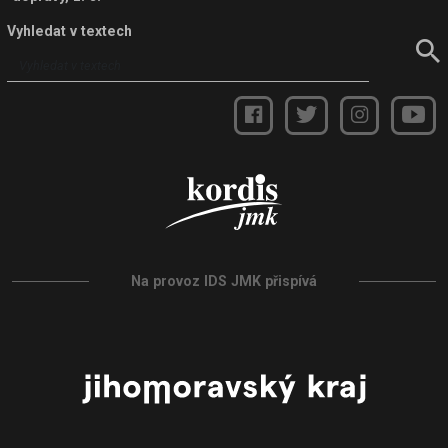
Vyhledat v textech
Na provoz IDS JMK přispívá