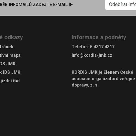
BĚR INFOMAILŮ ZADEJTE E-MAIL ►
é odkazy
Informace a podněty
tránek
Telefon
:
5 4317 4317
tivní mapa
info@kordis-jmk.cz
IDS JMK
ek IDS JMK
KORDIS JMK je členem
České
asociace organizátorů veřejné
jízdní řád
dopravy, z. s.