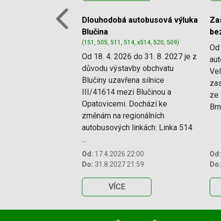
Dlouhodobá autobusová výluka
Za
Previous
Blučina
bez
(151, 505, 511, 514, x514, 520, 509)
Od 
Od 18. 4. 2026 do 31. 8. 2027 je z
aut
důvodu výstavby obchvatu
Ve
Blučiny uzavřena silnice
zas
III/41614 mezi Blučinou a
ze 
Opatovicemi. Dochází ke
Brn
změnám na regionálních
autobusových linkách: Linka 514
...
Od:
17.4.2026 22:00
Od:
Do:
31.8.2027 21:59
Do:
VÍCE