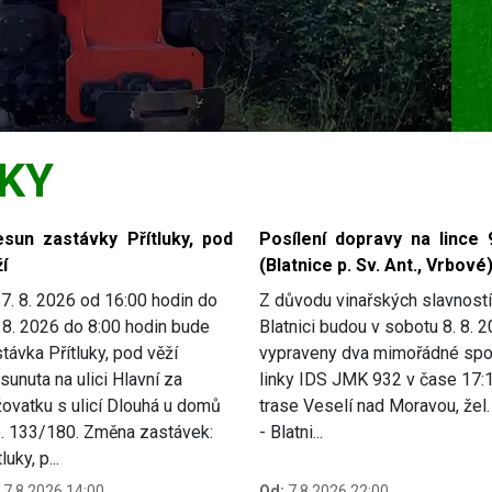
KY
esun zastávky Přítluky, pod
Posílení dopravy na lince 
í
(Blatnice p. Sv. Ant., Vrbové
7. 8. 2026 od 16:00 hodin do
Z důvodu vinařských slavností
 8. 2026 do 8:00 hodin bude
Blatnici budou v sobotu 8. 8. 
távka Přítluky, pod věží
vypraveny dva mimořádné spo
sunuta na ulici Hlavní za
linky IDS JMK 932 v čase 17:
žovatku s ulicí Dlouhá u domů
trase Veselí nad Moravou, žel. 
p. 133/180. Změna zastávek:
- Blatni...
luky, p...
7.8.2026 14:00
Od:
7.8.2026 22:00