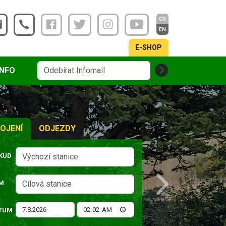
CS
EN
E-SHOP
INFO
OJENÍ
ODJEZDY
KUD
M
Next
TUM