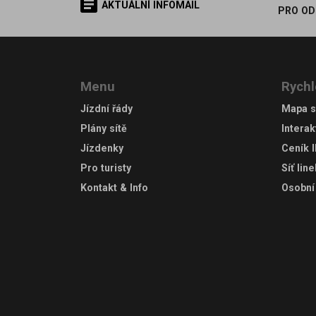
AKTUÁLNÍ INFOMAIL
PRO OD
Menu
Rychl
Jízdní řády
Mapa s
Plány sítě
Interak
Jízdenky
Ceník 
Pro turisty
Síť lin
Kontakt & Info
Osobní 