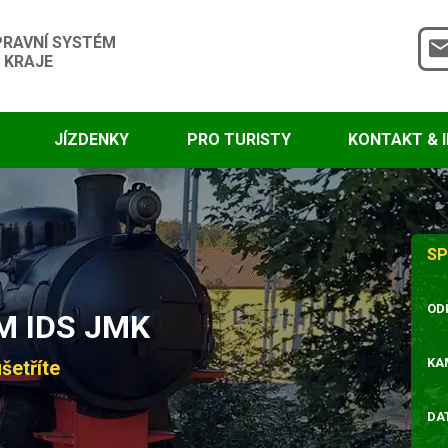
PRAVNÍ SYSTÉM
 KRAJE
JÍZDENKY
PRO TURISTY
KONTAKT & 
SP
OD
 IDS JMK
KA
šetříte
DA