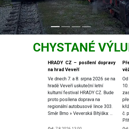
CHYSTANÉ VÝLU
Slide 1 of 6
HRADY CZ – posílení dopravy
Př
na hrad Veveří
věž
Ve dnech 7. a 8. srpna 2026 se na
Od 
hradě Veveří uskuteční letní
10.
kulturní festival HRADY CZ. Bude
zas
proto posílena doprava na
pře
regionální autobusové lince 303.
kři
Směr Brno » Veverská Bítýška: ...
č. 
Přít
Od:
7.8.2026 13:00
Od: