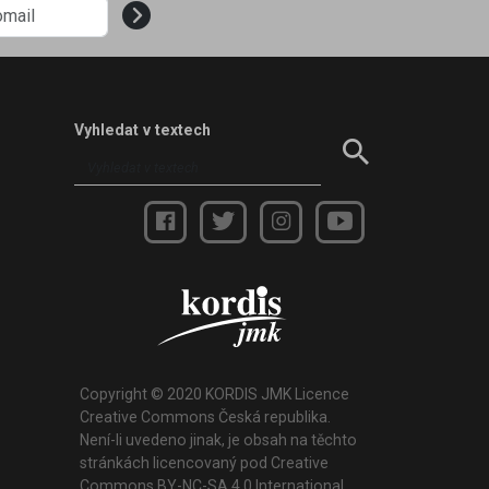
Vyhledat v textech
Copyright © 2020 KORDIS JMK Licence
Creative Commons Česká republika.
Není-li uvedeno jinak, je obsah na těchto
stránkách licencovaný pod Creative
Commons BY-NC-SA 4.0 International.