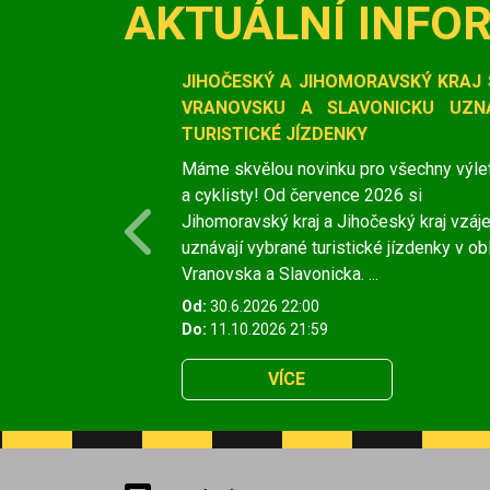
AKTUÁLNÍ INFO
Slide 1 of 1
JIHOČESKÝ A JIHOMORAVSKÝ KRAJ 
VRANOVSKU A SLAVONICKU UZNÁ
TURISTICKÉ JÍZDENKY
Máme skvělou novinku pro všechny výle
a cyklisty! Od července 2026 si
Jihomoravský kraj a Jihočeský kraj vzá
Previous
uznávají vybrané turistické jízdenky v ob
Vranovska a Slavonicka. ...
Od:
30.6.2026 22:00
Do:
11.10.2026 21:59
VÍCE