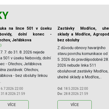
KY
luka na lince 501 v úseku
Zastávky Modřice, uhe
bovidy, dolní konec -
sklady a Modřice, Agropod
echov, Jeřábkova
bez obsluhy
1)
Z důvodu obnovy havarijního
7. 7. do 31. 8. 2026 nejede
stavu povrchu komunikace od 
ka 501 v úseku Nebovidy, dolní
5. 2026 do pravděpodobně 28.
ec - Ořechov, Jeřábkova.
2026 nebude linka 511
na zastávek: Ořechov,
obsluhovat zastávky Modřice,
ábkova - bez obsluhy linkou
uhelné sklady a Modřice,...
.
6.7.2026 22:00
Od:
18.5.2026 22:00
31.8.2026 21:59
Do:
28.8.2026 21:59
VÍCE
VÍCE