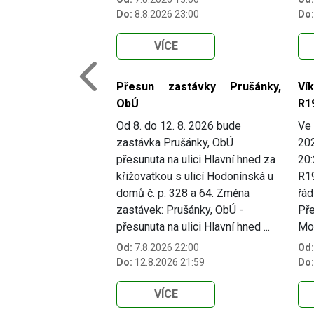
Do:
8.8.2026 23:00
Do:
VÍCE
Previous
Přesun zastávky Prušánky,
Ví
ObÚ
R1
Od 8. do 12. 8. 2026 bude
Ve 
zastávka Prušánky, ObÚ
202
přesunuta na ulici Hlavní hned za
20:
křižovatkou s ulicí Hodonínská u
R19
domů č. p. 328 a 64. Změna
řád
zastávek: Prušánky, ObÚ -
Pře
přesunuta na ulici Hlavní hned ...
Mo.
Od:
7.8.2026 22:00
Od:
Do:
12.8.2026 21:59
Do:
VÍCE