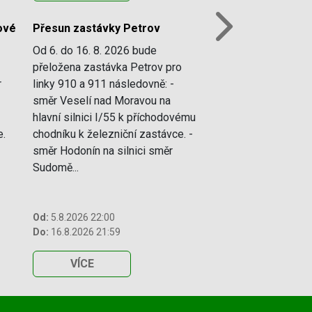
vé
Přesun zastávky Petrov
Next
Od 6. do 16. 8. 2026 bude
přeložena zastávka Petrov pro
r
linky 910 a 911 následovně: -
směr Veselí nad Moravou na
hlavní silnici I/55 k příchodovému
e.
chodníku k železniční zastávce. -
směr Hodonín na silnici směr
Sudomě...
Od:
5.8.2026 22:00
Do:
16.8.2026 21:59
VÍCE