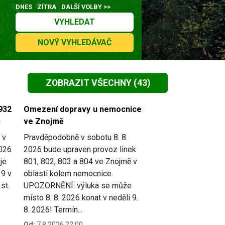
DNES
ZÍTRA
DALŠÍ VOLBY >>
VYHLEDAT
NOVÝ VYHLEDÁVAČ
ZOBRAZIT VŠECHNY
(43)
932
Omezení dopravy u nemocnice
)
ve Znojmě
 v
Pravděpodobně v sobotu 8. 8.
2026
2026 bude upraven provoz linek
je
801, 802, 803 a 804 ve Znojmě v
19 v
oblasti kolem nemocnice.
st.
UPOZORNĚNÍ: výluka se může
místo 8. 8. 2026 konat v neděli 9.
8. 2026! Termín...
Od:
7.8.2026 22:00