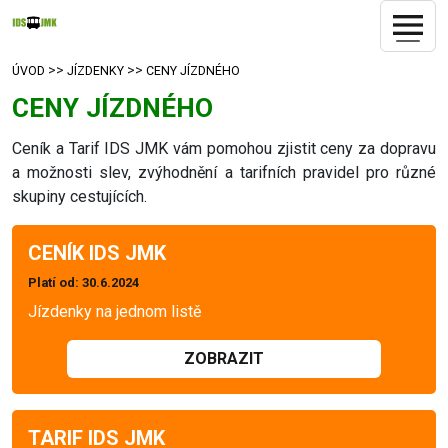
>>
>>
ÚVOD
JÍZDENKY
CENY JÍZDNÉHO
CENY JÍZDNÉHO
Ceník a Tarif IDS JMK vám pomohou zjistit ceny za dopravu
a možnosti slev, zvýhodnění a tarifních pravidel pro různé
skupiny cestujících.
CENÍK IDS JMK
Platí od
: 30.6.2024
Jízdenky na jednom listě
ZOBRAZIT
TARIF IDS JMK