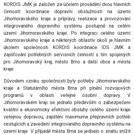
KORDIS JMK je založen za účelem provádění dvou hlavních
činností: koordinace dopravní obslužnosti na území
Jihomoravského kraje a přípravy, realizace a provozování
integrovaného dopravního systému postupně na celém
území Jihomoravského kraje. Po integraci celého území
Jihomoravského kraje a některých oblastív okolí je hlavním
úkolem společnosti KORDIS koordinace IDS JMK a
zajišťování potřebných servisních činností s tím spojených
pro Jihomoravský kraj, město Brno a další obce a města
kraje.
Důvodem vzniku společnosti byly potřeby Jihomoravského
kraje a Statutárního města Brna při plnění rozvojových
programů v oblasti veřejné osobní dopravy. V
Jihomoravském kraji se jednalo především o zabezpečení
kvalitní a ekonomicky efektivní obsluhy celého území kraje
veřejnou dopravou, zajištění maximuma přepravních potřeb
cestujících a zavedení integrovaného dopravního systému na
území kraje. V případě města Brna se jednalo o snahu snížit