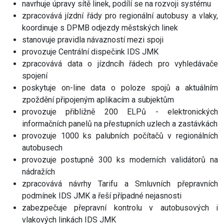
navrhuje úpravy sítě linek, podílí se na rozvoji systému
zpracovává jízdní řády pro regionální autobusy a vlaky,
koordinuje s DPMB odjezdy městských linek
stanovuje pravidla návazností mezi spoji
provozuje Centrální dispečink IDS JMK
zpracovává data o jízdncíh řádech pro vyhledávače
spojení
poskytuje on-line data o poloze spojů a aktuálním
zpoždění připojeným aplikacím a subjektům
provozuje přibližně 200 ELPů - elektronických
informačních panelů na přestupních uzlech a zastávkách
provozuje 1000 ks palubních počítačů v regionálních
autobusech
provozuje postupně 300 ks moderních validátorů na
nádražích
zpracovává návrhy Tarifu a Smluvních přepravních
podmínek IDS JMK a řeší případné nejasnosti
zabezpečuje přepravní kontrolu v autobusových i
vlakových linkách IDS JMK