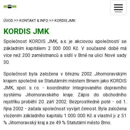
>>
>>
ÚVOD
KONTAKT & INFO
KORDIS JMK
KORDIS JMK
Společnost KORDIS JMK, a.s. je akciovou společností se
základním kapitálem 2 000 000 Kč. V současné době má
více než 200 zaměstnanců a sídlí v Brně na ulici Nové sady
30.
Společnost byla založena v březnu 2002 Jihomoravským
krajem společně se Statutárním městem Brnem jako KORDIS
JMK, spol. s r.o. - koordinátor Integrovaného dopravního
systému Jihomoravského kraje. Zápis do obchodního
rejstříku proběhl 20. září 2002. Bezprostředně poté - od 1.
října 2002 - začala společnost vyvíjet činnost. Byla založena
vložením základního kapitálu 1 000 000 Kč a vlastnil ji z 51
% Jihomoravský kraj a ze 49 % Statutární město Brno.