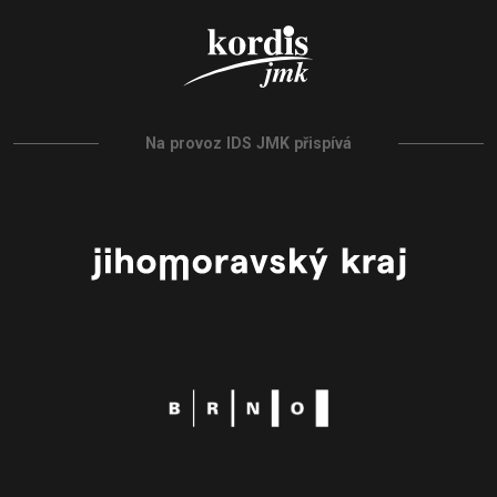
Na provoz IDS JMK přispívá