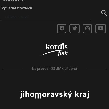
Vyhledat v textech
Na provoz IDS JMK přispívá