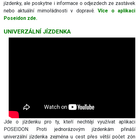
jízdenky, ale poskytne i informace o odjezdech ze zastávek
nebo aktuální mimořádnosti v dopravě.
Více o aplikaci
Poseidon zde.
UNIVERZÁLNÍ JÍZDENKA
Jde o jízdenku pro ty, kteří nechtějí využívat aplikaci
POSEIDON. Proti jednorázovým jízdenkám přináší
univerzální jízdenka zejména u cest přes větší počet zón