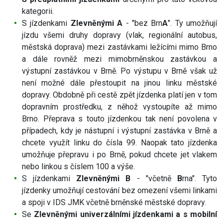
kategorii.
S jízdenkami
Zlevněnými A
- "bez Brn
A
". Ty umožňují
jízdu všemi druhy dopravy (vlak, regionální autobus,
městská doprava) mezi zastávkami ležícími mimo Brno
a dále rovněž mezi mimobrněnskou zastávkou a
výstupní zastávkou v Brně. Po výstupu v Brně však už
není možné dále přestoupit na jinou linku městské
dopravy. Obdobně při cestě zpět jízdenka platí jen v tom
dopravním prostředku, z něhož vystoupíte až mimo
Brno. Přeprava s touto jízdenkou tak není povolena v
případech, kdy je nástupní i výstupní zastávka v Brně a
chcete využít linku do čísla 99. Naopak tato jízdenka
umožňuje přepravu i po Brně, pokud chcete jet vlakem
nebo linkou s číslem 100 a výše.
S jízdenkami
Zlevněnými B
- "včetně
B
rna". Tyto
jízdenky umožňují cestování bez omezení všemi linkami
a spoji v IDS JMK včetně brněnské městské dopravy.
Se
Zlevněnými univerzálními jízdenkami a s mobilní