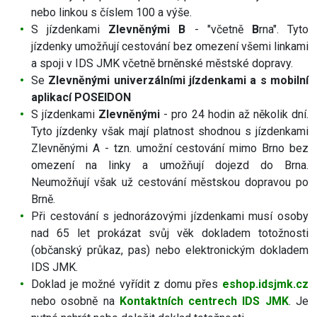
nebo linkou s číslem 100 a výše.
S jízdenkami
Zlevněnými B
- "včetně
B
rna". Tyto
jízdenky umožňují cestování bez omezení všemi linkami
a spoji v IDS JMK včetně brněnské městské dopravy.
Se
Zlevněnými univerzálními jízdenkami a s mobilní
aplikací POSEIDON
S jízdenkami
Zlevněnými
- pro 24 hodin až několik dní.
Tyto jízdenky však mají platnost shodnou s jízdenkami
Zlevněnými A - tzn. umožní cestování mimo Brno bez
omezení na linky a umožňují dojezd do Brna.
Neumožňují však už cestování městskou dopravou po
Brně.
Při cestování s jednorázovými jízdenkami musí osoby
nad 65 let prokázat svůj věk dokladem totožnosti
(občanský průkaz, pas) nebo elektronickým dokladem
IDS JMK.
Doklad je možné vyřídit z domu přes
eshop.idsjmk.cz
nebo osobně na
Kontaktních centrech IDS JMK
. Je