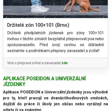
Držitelé zón 100+101 (Brno)
Držitelé předplatních jízdenek pro zóny 100+101
mohou v těchto zónách bezplatně přepravovat psa nebo
spoluzavazadlo. Před svojí cestou se důkladně
seznamte s podmínkami přepravy zavazadel a zvířat!
Více o přepravě zvířat a zavazadel
zde
APLIKACE POSEIDON A UNIVERZÁLNÍ
JÍZDENKY
Aplikace POSEIDON a Univerzální jízdenky jsou výhodné
pro ty, kteří pracují ve dvanáctihodinových směnách,
dojíždí do práce či školy jen občas nebo vyrážejí na
výlety či za známými.