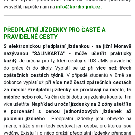
vysvětlit, napište nám na
info@kordis-jmk.cz.
PŘEDPLATNÍ JÍZDENKY PRO ČASTÉ A
PRAVIDELNÉ CESTY
S elektronickou předplatní jízdenkou - na jižní Moravě
nazývanou "ŠALINKARTA" - může ušetřit prakticky
každý.
Je určena pro ty, kteří cestují s IDS JMK pravidelně
do práce či do školy. Vyplatí se už při
více než třech
zpátečních cestách týdně.
V případě studentů v Brně se
dokonce vyplatí už při
více než šesti zpátečních cestách
za měsíc!
Předplatní jízdenky se prodávají na měsíc, tři
měsíce nebo rok.
Na čím delší dobu si jízdenku koupíte, tím
více ušetříte.
Například u roční jízdenky na 2 zóny ušetříte
v porovnání s cenou jednorázových jízdenek až
polovinu jízdného
. Předplatní jízdenky jsou obvykle na
jméno, může s nimi tedy cestovat jen osoba, pro kterou jsou
vydány. Existují i o něco dražší předplatní jízdenky přenosné