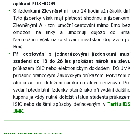
aplikací POSEIDON
S jízdenkami
Zlevněnými
- pro 24 hodin až několik dní.
Tyto jízdenky však mají platnost shodnou s jízdenkami
Zlevněnými A - tzn. umožní cestování mimo Brno bez
omezení na linky a umožňují dojezd do Brna.
Neumožňují však už cestování městskou dopravou po
Brně.
Při cestování s jednorázovými jízdenkami musí
studenti od 18 do 26 let prokázat nárok na slevu
průkazem ISIC nebo elektronickým dokladem IDS JMK
případně oranžovým Žákovským průkazem. Potvrzení o
studiu se pro doložení nároku na slevu neuznává. Pro
vydání předplatní jízdenky stejně jako při vydání dalšího
kupónu je vždy nutné doložit status studenta průkazem
ISIC nebo dalšími způsoby definovanými v
Tarifu IDS
JMK.