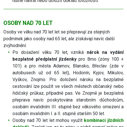
nutné nahrát nebo doložit doklad totožnosti.
OSOBY NAD 70 LET
Osoby ve věku nad 70 let let se přepravují za stejných
podmínek jako osoby nad 65 let, ale získávají navíc další
zvýhodnění:
Po dosažení věku 70 let, vzniká
nárok na vydání
bezplatné předplatní jízdenky
pro Brno (zóny 100 +
101) a pro města Adamov, Blansko, Břeclav (zde v
autobusech už od 65 let), Hodonín, Kyjov, Mikulov,
Vyškov, Znojmo. Pro doložení nároku na bezplatné
cestování lze použít ve všech městech občanský nebo
řidičský průkaz, případně pas. Ve Znojmě je bezplatná
přeprava navíc poskytována starobním důchodcům,
osobám invalidním III. stupně bez věkového omezení a
osobám invalidním I. a II. stupně starším 50 let.
Osoby nad 70 let let mohou využít
kombinaci jízdních