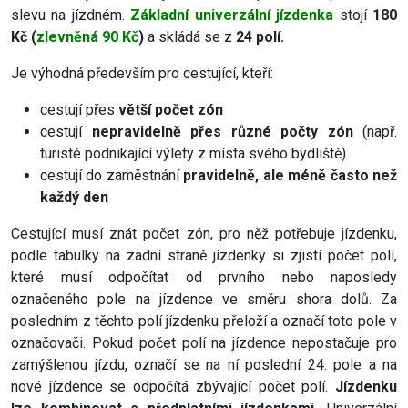
slevu na jízdném.
Základní univerzální jízdenka
stojí
180
Kč (
zlevněná 90 Kč
)
a skládá se z
24 polí.
Je výhodná především pro cestující, kteří:
cestují přes
větší počet zón
cestují
nepravidelně přes různé počty zón
(např.
turisté podnikající výlety z místa svého bydliště)
cestují do zaměstnání
pravidelně, ale méně často než
každý den
Cestující musí znát počet zón, pro něž potřebuje jízdenku,
podle tabulky na zadní straně jízdenky si zjistí počet polí,
které musí odpočítat od prvního nebo naposledy
označeného pole na jízdence ve směru shora dolů. Za
posledním z těchto polí jízdenku přeloží a označí toto pole v
označovači. Pokud počet polí na jízdence nepostačuje pro
zamýšlenou jízdu, označí se na ní poslední 24. pole a na
nové jízdence se odpočítá zbývající počet polí.
Jízdenku