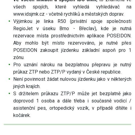
všech spojích, které vyhledá vyhledávač na
www.idsjmk.cz - včetně rychlíků a městských doprav.
Výjimkou je linka R50 (privátní spoje společnosti
RegioJet v úseku Brno - Břeclav), kde je nutná
rezervace místa prostřednictvím aplikace POSEIDON.
Aby mohlo být místo rezervováno, je nutné přes
POSEIDON zakoupit jízdenku základní aspoň pro 1
zónu.
Pro uznání nároku na bezplatnou přepravu je nutný
průkaz ZTP nebo ZTP/P vydaný v České republice.
Není povinnost žádat nulovou jízdenku jako v některých
jiných krajích.
S držitelem průkazu ZTP/P může jet bezplatně jako
doprovod 1 osoba a dále třeba i současně vodicí /
asistenční pes, ortopedický vozík, v případě dítěte i
kočárek.