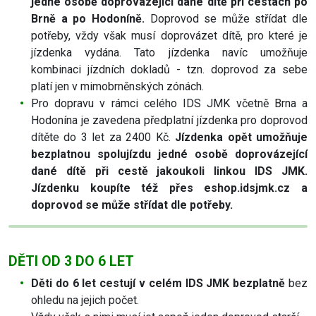
jedné osobě doprovázející dané dítě při cestách po
Brně a po Hodoníně.
Doprovod se může střídat dle
potřeby, vždy však musí doprovázet dítě, pro které je
jízdenka vydána. Tato jízdenka navíc umožňuje
kombinaci jízdních dokladů - tzn. doprovod za sebe
platí jen v mimobrněnských zónách.
Pro dopravu v rámci celého IDS JMK včetně Brna a
Hodonína je zavedena předplatní jízdenka pro doprovod
dítěte do 3 let za 2400 Kč.
Jízdenka opět umožňuje
bezplatnou spolujízdu jedné osobě doprovázející
dané dítě při cestě jakoukoli linkou IDS JMK.
Jízdenku koupíte též přes eshop.idsjmk.cz a
doprovod se může střídat dle potřeby.
DĚTI OD 3 DO 6 LET
Děti do 6 let cestují v celém IDS JMK bezplatně
bez
ohledu na jejich počet.