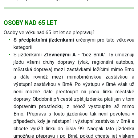
OSOBY NAD 65 LET
Osoby ve věku nad 65 let let se přepravují:
S předplatními jízdenkami
určenými pro tuto věkovou
kategorii.
S jízdenkami
Zlevněnými A
- "bez Brn
A
". Ty umožňují
jízdu všemi druhy dopravy (vlak, regionální autobus,
městská doprava) mezi zastávkami ležícími mimo Brno
a dále rovněž mezi mimobrněnskou zastávkou a
výstupní zastávkou v Brně. Po výstupu v Brně však už
není možné dále přestoupit na jinou linku městské
dopravy. Obdobně při cestě zpět jízdenka platí jen v tom
dopravním prostředku, z něhož vystoupíte až mimo
Brno. Přeprava s touto jízdenkou tak není povolena v
případech, kdy je nástupní i výstupní zastávka v Brně a
chcete využít linku do čísla 99. Naopak tato jízdenka
umožňuje přepravu i po Brně, pokud chcete jet vlakem