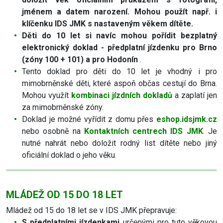
jménem a datem narození. Mohou použít např. i
klíčenku IDS JMK s nastaveným věkem dítěte.
Děti do 10 let si navíc mohou pořídit bezplatný
elektronický doklad - předplatní jízdenku pro Brno
(zóny 100 + 101) a pro Hodonín
.
Tento doklad pro děti do 10 let je vhodný i pro
mimobrněnské děti, které aspoň občas cestují do Brna.
Mohou využít
kombinaci jízdních dokladů
a zaplatí jen
za mimobrněnské zóny.
Doklad je možné vyřídit z domu přes
eshop.idsjmk.cz
nebo osobně na
Kontaktních centrech IDS JMK
. Je
nutné nahrát nebo doložit rodný list dítěte nebo jiný
oficiální doklad o jeho věku.
MLÁDEŽ OD 15 DO 18 LET
Mládež od 15 do 18 let se v IDS JMK přepravuje:
S předplatními jízdenkami
určenými pro tuto věkovou