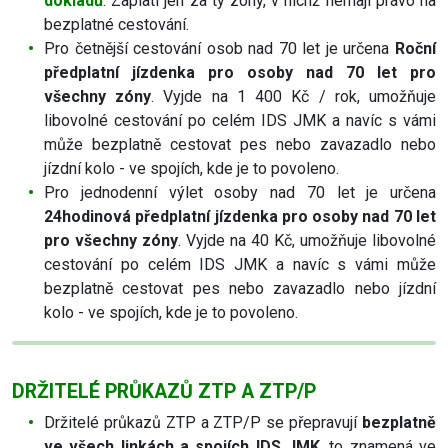
dokladů
. Zaplatí jen za ty zóny, v nichž nemají právo na
bezplatné cestování.
Pro četnější cestování osob nad 70 let je určena
Roční
předplatní jízdenka pro osoby nad 70 let pro
všechny zóny
. Vyjde na 1 400 Kč / rok, umožňuje
libovolné cestování po celém IDS JMK a navíc s vámi
může bezplatně cestovat pes nebo zavazadlo nebo
jízdní kolo - ve spojích, kde je to povoleno.
Pro jednodenní výlet osoby nad 70 let je určena
24hodinová předplatní jízdenka pro osoby nad 70 let
pro všechny zóny
. Vyjde na 40 Kč, umožňuje libovolné
cestování po celém IDS JMK a navíc s vámi může
bezplatně cestovat pes nebo zavazadlo nebo jízdní
kolo - ve spojích, kde je to povoleno.
DRŽITELÉ PRŮKAZŮ ZTP A ZTP/P
Držitelé průkazů ZTP a ZTP/P se přepravují
bezplatně
ve všech linkách a spojích IDS JMK
, to znamená ve