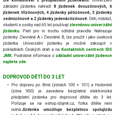
lze kombinovat s předplatními jízdenkami.
Univerzální
základní jízdenka nahradí
8 jízdenek dvouzónových, 6
jízdenek třízónových, 4 jízdenky pětizónové, 3 jízdenky
sedmizónové a 2 jízdenky jedenáctizónové.
Děti, mládež,
studenti a osoby nad 65 let používají
zlevněnou univerzální
jízdenku
. Platí pro ni trochu odlišná pravidla. Nahrazuje
jízdenky Zlevněné A i Zlevněné B, lze použít i jako úseková
jízdenka. Univerzální jízdenku je možné zakoupit v
pokladnách Českých drah a na
Kontaktních centrech IDS
JMK.
Podrobné informace o
základní univerzální jízdence
najdete zde.
DOPROVOD DĚTÍ DO 3 LET
Pro dopravu po Brně (zónách 100 + 101) a Hodoníně
(zóna 900) je zavedena bezplatná elektronická
předplatní jízdenka pro doprovod dítěte do 3 let.
Pořizuje se na eshop.idsjmk.cz, fotka dítěte není
nutná.
Jízdenka umožňuje bezplatnou spolujízdu