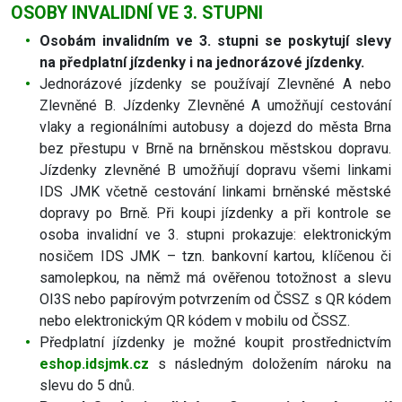
OSOBY INVALIDNÍ VE 3. STUPNI
Osobám invalidním ve 3. stupni se poskytují slevy
na předplatní jízdenky i na jednorázové jízdenky.
Jednorázové jízdenky se používají Zlevněné A nebo
Zlevněné B. Jízdenky Zlevněné A umožňují cestování
vlaky a regionálními autobusy a dojezd do města Brna
bez přestupu v Brně na brněnskou městskou dopravu.
Jízdenky zlevněné B umožňují dopravu všemi linkami
IDS JMK včetně cestování linkami brněnské městské
dopravy po Brně. Při koupi jízdenky a při kontrole se
osoba invalidní ve 3. stupni prokazuje: elektronickým
nosičem IDS JMK – tzn. bankovní kartou, klíčenou či
samolepkou, na němž má ověřenou totožnost a slevu
OI3S nebo papírovým potvrzením od ČSSZ s QR kódem
nebo elektronickým QR kódem v mobilu od ČSSZ.
Předplatní jízdenky je možné koupit prostřednictvím
eshop.idsjmk.cz
s následným doložením nároku na
slevu do 5 dnů.