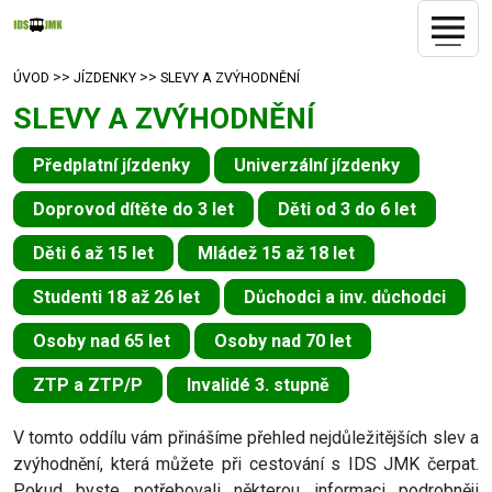
>>
>>
ÚVOD
JÍZDENKY
SLEVY A ZVÝHODNĚNÍ
SLEVY A ZVÝHODNĚNÍ
Předplatní jízdenky
Univerzální jízdenky
Doprovod dítěte do 3 let
Děti od 3 do 6 let
Děti 6 až 15 let
Mládež 15 až 18 let
Studenti 18 až 26 let
Důchodci a inv. důchodci
Osoby nad 65 let
Osoby nad 70 let
ZTP a ZTP/P
Invalidé 3. stupně
V tomto oddílu vám přinášíme přehled nejdůležitějších slev a
zvýhodnění, která můžete při cestování s IDS JMK čerpat.
Pokud byste potřebovali některou informaci podrobněji