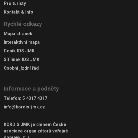
Pro turisty
Kontakt & Info
Rychlé odkazy
Mapa stránek
Interaktivní mapa
Ceník IDS JMK
Síť linek IDS JMK
Osobní jízdní řád
Informace a podněty
Telefon
:
5 4317 4317
info@kordis-jmk.cz
KORDIS JMK je členem
České
asociace organizátorů veřejné
dopravy, z. s.