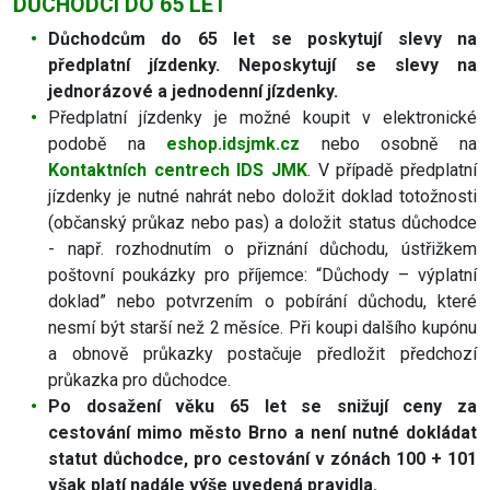
DŮCHODCI DO 65 LET
Důchodcům do 65 let se poskytují slevy na
předplatní jízdenky. Neposkytují se slevy na
jednorázové a jednodenní jízdenky.
Předplatní jízdenky je možné koupit v elektronické
podobě na
eshop.idsjmk.cz
nebo osobně na
Kontaktních centrech IDS JMK
. V případě předplatní
jízdenky je nutné nahrát nebo doložit doklad totožnosti
(občanský průkaz nebo pas) a doložit status důchodce
- např. rozhodnutím o přiznání důchodu, ústřižkem
poštovní poukázky pro příjemce: “Důchody – výplatní
doklad” nebo potvrzením o pobírání důchodu, které
nesmí být starší než 2 měsíce. Při koupi dalšího kupónu
a obnově průkazky postačuje předložit předchozí
průkazka pro důchodce.
Po dosažení věku 65 let se snižují ceny za
cestování mimo město Brno a není nutné dokládat
statut důchodce, pro cestování v zónách 100 + 101
však platí nadále výše uvedená pravidla.