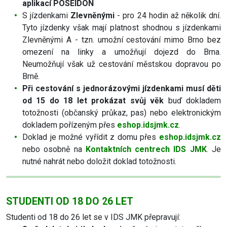
aplikací POSEIDON
S jízdenkami
Zlevněnými
- pro 24 hodin až několik dní.
Tyto jízdenky však mají platnost shodnou s jízdenkami
Zlevněnými A - tzn. umožní cestování mimo Brno bez
omezení na linky a umožňují dojezd do Brna.
Neumožňují však už cestování městskou dopravou po
Brně.
Při cestování s jednorázovými jízdenkami musí děti
od 15 do 18 let prokázat svůj věk
buď dokladem
totožnosti (občanský průkaz, pas) nebo elektronickým
dokladem pořízeným přes
eshop.idsjmk.cz
.
Doklad je možné vyřídit z domu přes
eshop.idsjmk.cz
nebo osobně na
Kontaktních centrech IDS JMK
. Je
nutné nahrát nebo doložit doklad totožnosti.
STUDENTI OD 18 DO 26 LET
Studenti od 18 do 26 let se v IDS JMK přepravují: