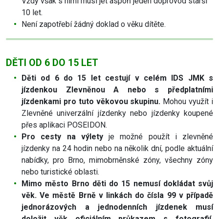
Vždy však s nimi musí jet aspoň jeden doprovod starší
10 let.
Není zapotřebí žádný doklad o věku dítěte.
DĚTI OD 6 DO 15 LET
Děti od 6 do 15 let cestují v celém IDS JMK s
jízdenkou Zlevněnou A nebo s předplatními
jízdenkami pro tuto věkovou skupinu.
Mohou využít i
Zlevněné univerzální jízdenky nebo jízdenky koupené
přes aplikaci POSEIDON.
Pro cesty na výlety
je možné použít i zlevněné
jízdenky na 24 hodin nebo na několik dní, podle aktuální
nabídky, pro Brno, mimobrněnské zóny, všechny zóny
nebo turistické oblasti.
Mimo město Brno děti do 15 nemusí dokládat svůj
věk. Ve městě Brně v linkách do čísla 99 v případě
jednorázových a jednodenních jízdenek musí
doložit věk oficiálním průkazem s fotografií,