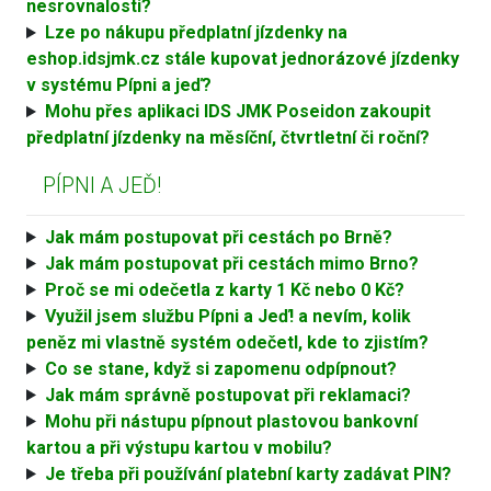
nesrovnalosti?
Lze po nákupu předplatní jízdenky na
eshop.idsjmk.cz stále kupovat jednorázové jízdenky
v systému Pípni a jeď?
Mohu přes aplikaci IDS JMK Poseidon zakoupit
předplatní jízdenky na měsíční, čtvrtletní či roční?
PÍPNI A JEĎ!
Jak mám postupovat při cestách po Brně?
Jak mám postupovat při cestách mimo Brno?
Proč se mi odečetla z karty 1 Kč nebo 0 Kč?
Využil jsem službu Pípni a Jeď! a nevím, kolik
peněz mi vlastně systém odečetl, kde to zjistím?
Co se stane, když si zapomenu odpípnout?
Jak mám správně postupovat při reklamaci?
Mohu při nástupu pípnout plastovou bankovní
kartou a při výstupu kartou v mobilu?
Je třeba při používání platební karty zadávat PIN?