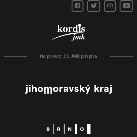
Na provoz IDS JMK přispívá