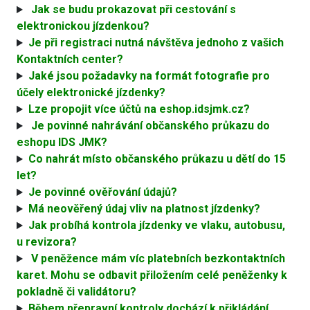
Jak se budu prokazovat při cestování s
elektronickou jízdenkou?
Je při registraci nutná návštěva jednoho z vašich
Kontaktních center?
Jaké jsou požadavky na formát fotografie pro
účely elektronické jízdenky?
Lze propojit více účtů na eshop.idsjmk.cz?
Je povinné nahrávání občanského průkazu do
eshopu IDS JMK?
Co nahrát místo občanského průkazu u dětí do 15
let?
Je povinné ověřování údajů?
Má neověřený údaj vliv na platnost jízdenky?
Jak probíhá kontrola jízdenky ve vlaku, autobusu,
u revizora?
V peněžence mám víc platebních bezkontaktních
karet. Mohu se odbavit přiložením celé peněženky k
pokladně či validátoru?
Během přepravní kontroly dochází k přikládání