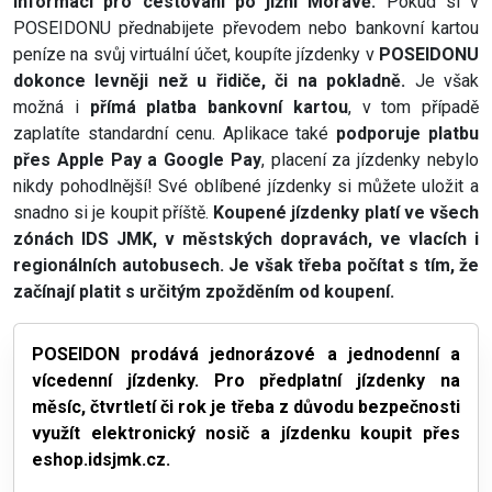
informací pro cestování po jižní Moravě.
Pokud si v
POSEIDONU přednabijete převodem nebo bankovní kartou
peníze na svůj virtuální účet, koupíte jízdenky v
POSEIDONU
dokonce levněji než u řidiče, či na pokladně.
Je však
možná i
přímá platba bankovní kartou
, v tom případě
zaplatíte standardní cenu. Aplikace také
podporuje platbu
přes Apple Pay a Google Pay
, placení za jízdenky nebylo
nikdy pohodlnější! Své oblíbené jízdenky si můžete uložit a
snadno si je koupit příště.
Koupené jízdenky platí ve všech
zónách IDS JMK, v městských dopravách, ve vlacích i
regionálních autobusech. Je však třeba počítat s tím, že
začínají platit s určitým zpožděním od koupení.
POSEIDON prodává jednorázové a jednodenní a
vícedenní jízdenky. Pro předplatní jízdenky na
měsíc, čtvrtletí či rok je třeba z důvodu bezpečnosti
využít elektronický nosič a jízdenku koupit přes
eshop.idsjmk.cz.