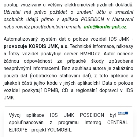
postup využívaný u většiny elektronických jízdních dokladů.
Uživatel má právo požádat o zrušení účtu a smazání
osobních údajů přímo v aplikaci POSEIDON v Nastavení
nebo rovněž prostřednictvím e-mailu:
info@kordis-jmk.cz.
Automatizovaný systém dat o poloze vozidel IDS JMK -
provozuje KORDIS JMK, a.s.
Technické informace, nákresy
a fotky vozidel poskytuje server BMHD.cz. Autor nenese
žádnou odpovědnost za případné škody způsobené
nesprávnými informacemi. Bez souhlasu autora je zakázáno
použití dat (robotického stahování dat), z této aplikace a
jakékoli části jejího kódu v jiných aplikacích! Data o poloze
vozidel poskytují DPMB, ČD a regionální dopravci v IDS
JMK.
Vývoj aplikace IDS JMK POSEIDON byl
spolufinancován z programu Interreg CENTRAL
EUROPE - projekt YOUMOBIL.