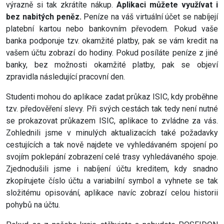
výrazně si tak zkrátíte nákup.
Aplikaci můžete využívat i
bez nabitých peněz.
Peníze na váš virtuální účet se nabíjejí
platební kartou nebo bankovním převodem. Pokud vaše
banka podporuje tzv. okamžité platby, pak se vám kredit na
vašem účtu zobrazí do hodiny. Pokud posíláte peníze z jiné
banky, bez možnosti okamžité platby, pak se objeví
zpravidla následující pracovní den.
Studenti mohou do aplikace zadat průkaz ISIC, kdy proběhne
tzv. předověření slevy. Při svých cestách tak tedy není nutné
se prokazovat průkazem ISIC, aplikace to zvládne za vás.
Zohlednili jsme v minulých aktualizacích také požadavky
cestujících a tak nově najdete ve vyhledávaném spojení po
svojím poklepání zobrazení celé trasy vyhledávaného spoje.
Zjednodušili jsme i nabíjení účtu kreditem, kdy snadno
zkopírujete číslo účtu a variabilní symbol a vyhnete se tak
složitému opisování, aplikace navíc zobrazí celou historii
pohybů na účtu.