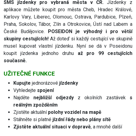
SMS jízdenky pro vybraná města v ČR.
Jízdenky z
aplikace můžete koupit pro města Cheb, Hradec Králové,
Karlovy Vary, Liberec, Olomouc, Ostrava, Pardubice, Plzeň,
Praha, Sokolov, Tábor, Zlín a Otrokovice, Ústí nad Labem a
České Budějovice.
POSEIDON je výhodný i pro větší
skupiny cestujících!
Až doteď si každý cestující ve skupině
musel kupovat vlastní jízdenku. Nyní se dá v Poseidonu
koupit jízdenka jednoho druhu
až pro 99 cestujících
současně.
UŽITEČNÉ FUNKCE
Kupujte
jednorázové
jízdenky
Vyhledejte
spojení
Najděte
nejbližší odjezdy
z okolních zastávek
s
reálným zpožděním
Zjistěte aktuální
polohy vozidel na mapě
Stáhněte si platné
jízdní řády nebo plány sítě
Zjistěte aktuální situaci v dopravě
, a mnohé další