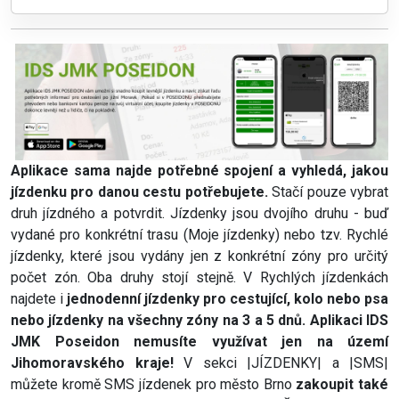
Aplikace sama najde potřebné spojení a vyhledá, jakou
jízdenku pro danou cestu potřebujete.
Stačí pouze vybrat
druh jízdného a potvrdit. Jízdenky jsou dvojího druhu - buď
vydané pro konkrétní trasu (Moje jízdenky) nebo tzv. Rychlé
jízdenky, které jsou vydány jen z konkrétní zóny pro určitý
počet zón. Oba druhy stojí stejně. V Rychlých jízdenkách
najdete i
jednodenní jízdenky pro cestující, kolo nebo psa
nebo jízdenky na všechny zóny na 3 a 5 dnů.
Aplikaci IDS
JMK Poseidon nemusíte využívat jen na území
Jihomoravského kraje!
V sekci |JÍZDENKY| a |SMS|
můžete kromě SMS jízdenek pro město Brno
zakoupit také