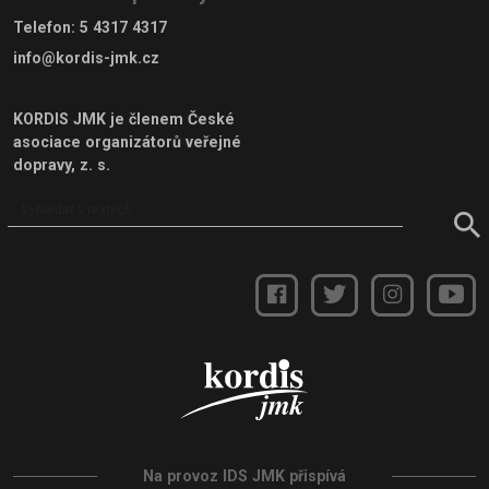
Telefon
:
5 4317 4317
info@kordis-jmk.cz
KORDIS JMK je členem
České
asociace organizátorů veřejné
dopravy, z. s.
Vyhledat
v
textech
Na provoz IDS JMK přispívá