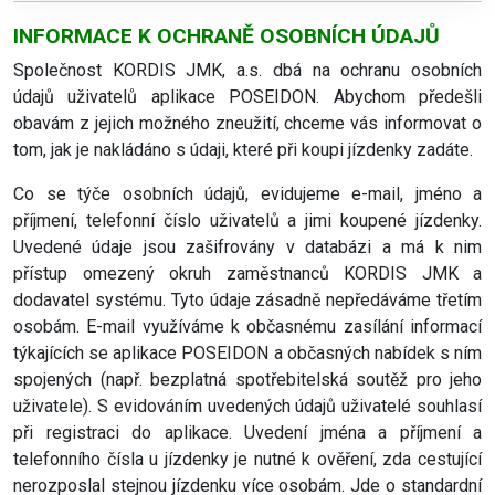
INFORMACE K OCHRANĚ OSOBNÍCH ÚDAJŮ
Společnost KORDIS JMK, a.s. dbá na ochranu osobních
údajů uživatelů aplikace POSEIDON. Abychom předešli
obavám z jejich možného zneužití, chceme vás informovat o
tom, jak je nakládáno s údaji, které při koupi jízdenky zadáte.
Co se týče osobních údajů, evidujeme e-mail, jméno a
příjmení, telefonní číslo uživatelů a jimi koupené jízdenky.
Uvedené údaje jsou zašifrovány v databázi a má k nim
přístup omezený okruh zaměstnanců KORDIS JMK a
dodavatel systému. Tyto údaje zásadně nepředáváme třetím
osobám. E-mail využíváme k občasnému zasílání informací
týkajících se aplikace POSEIDON a občasných nabídek s ním
spojených (např. bezplatná spotřebitelská soutěž pro jeho
uživatele). S evidováním uvedených údajů uživatelé souhlasí
při registraci do aplikace. Uvedení jména a příjmení a
telefonního čísla u jízdenky je nutné k ověření, zda cestující
nerozposlal stejnou jízdenku více osobám. Jde o standardní