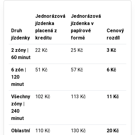
Jednorázová
Jednorázová
jízdenka
jízdenka v
Druh
placená z
papírové
Cenový
jízdenky
kreditu
formě
rozdíl
2 zóny |
22 Kč
25 Kč
3 Kč
60 minut
6 zón |
51 Kč
57 Kč
6 Kč
120
minut
Všechny
102 Kč
113 Kč
11 Kč
zóny |
240
minut
Oblastní
110 Kč
130 Kč
20 Kč