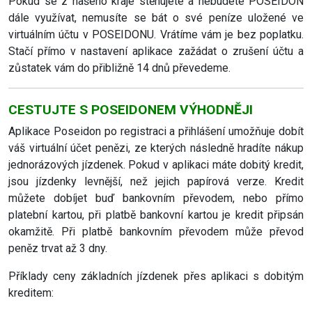
Pokud se z našeho kraje stěhujete a nebudete POSEIDON
dále využívat, nemusíte se bát o své peníze uložené ve
virtuálním účtu v POSEIDONU. Vrátíme vám je bez poplatku.
Stačí přímo v nastavení aplikace zažádat o zrušení účtu a
zůstatek vám do přibližně 14 dnů převedeme.
CESTUJTE S POSEIDONEM VÝHODNĚJI
Aplikace Poseidon po registraci a přihlášení umožňuje dobít
váš virtuální účet penězi, ze kterých následně hradíte nákup
jednorázových jízdenek. Pokud v aplikaci máte dobitý kredit,
jsou jízdenky levnější, než jejich papírová verze. Kredit
můžete dobíjet buď bankovním převodem, nebo přímo
platební kartou, při platbě bankovní kartou je kredit připsán
okamžitě. Při platbě bankovním převodem může převod
peněz trvat až 3 dny.
Příklady ceny základních jízdenek přes aplikaci s dobitým
kreditem: