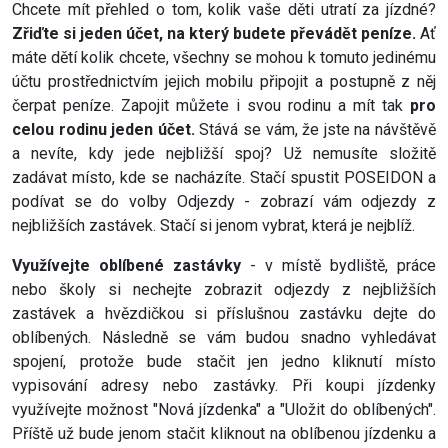
Chcete mít přehled o tom, kolik vaše děti utratí za jízdné?
Zřiďte si jeden účet, na který budete převádět peníze.
Ať
máte dětí kolik chcete, všechny se mohou k tomuto jedinému
účtu prostřednictvím jejich mobilu připojit a postupně z něj
čerpat peníze. Zapojit můžete i svou rodinu a mít tak
pro
celou rodinu jeden účet.
Stává se vám, že jste na návštěvě
a nevíte, kdy jede nejbližší spoj? Už nemusíte složitě
zadávat místo, kde se nacházíte. Stačí spustit POSEIDON a
podívat se do volby Odjezdy - zobrazí vám odjezdy z
nejbližších zastávek. Stačí si jenom vybrat, která je nejblíž.
Využívejte oblíbené zastávky
- v místě bydliště, práce
nebo školy si nechejte zobrazit odjezdy z nejbližších
zastávek a hvězdičkou si příslušnou zastávku dejte do
oblíbených. Následně se vám budou snadno vyhledávat
spojení, protože bude stačit jen jedno kliknutí místo
vypisování adresy nebo zastávky. Při koupi jízdenky
využívejte možnost "Nová jízdenka" a "Uložit do oblíbených".
Příště už bude jenom stačit kliknout na oblíbenou jízdenku a