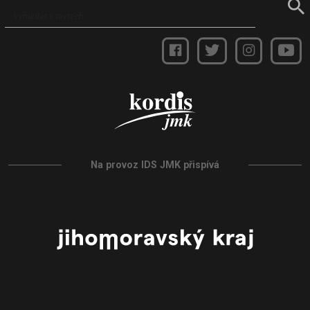
Na provoz IDS JMK přispívá