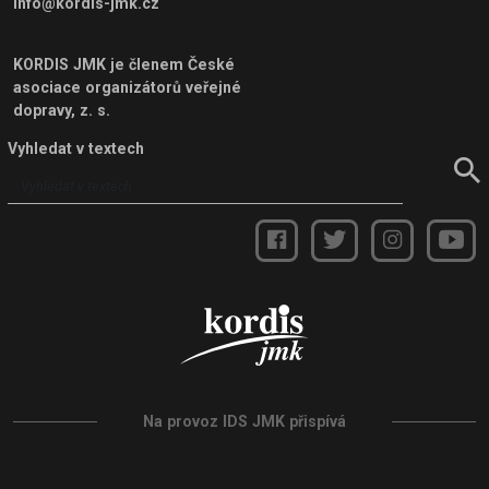
info@kordis-jmk.cz
KORDIS JMK je členem
České
asociace organizátorů veřejné
dopravy, z. s.
Vyhledat v textech
Na provoz IDS JMK přispívá