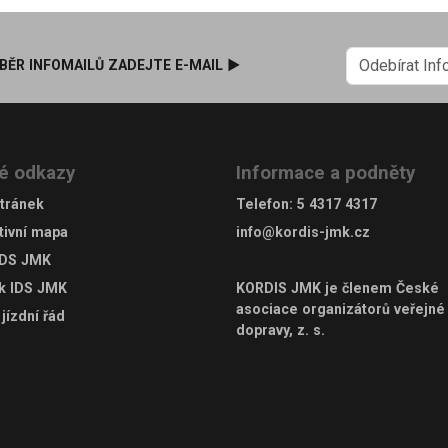
BĚR INFOMAILŮ ZADEJTE E-MAIL ►
é odkazy
Informace a podněty
tránek
Telefon
:
5 4317 4317
tivní mapa
info@kordis-jmk.cz
IDS JMK
ek IDS JMK
KORDIS JMK je členem
České
asociace organizátorů veřejné
jízdní řád
dopravy, z. s.