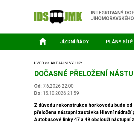
INTEGROVANÝ DO
JIHOMORAVSKÉHO
JÍZDNÍ ŘÁDY
PLÁNY SÍTĚ
>>
ÚVOD
AKTUÁLNÍ VÝLUKY
DOČASNÉ PŘELOŽENÍ NÁSTUP
Od:
7.6.2026 22:00
Do:
15.10.2026 21:59
Z důvodu rekonstrukce horkovodu bude od po
přeložena nástupní zastávka Hlavní nádraží p
Autobusové linky 47 a 49 obslouží nástupní za