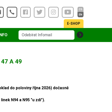
CS
EN
E-SHOP
INFO
47 A 49
klad do poloviny října 2026) dočasně
linek N94 a N95 "u zdi").