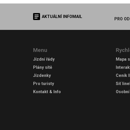
AKTUÁLNÍ INFOMAIL
PRO OD
Menu
Rychl
Jízdní řády
Mapa s
Plány sítě
Interak
Jízdenky
Ceník 
Pro turisty
Síť lin
Kontakt & Info
Osobní 