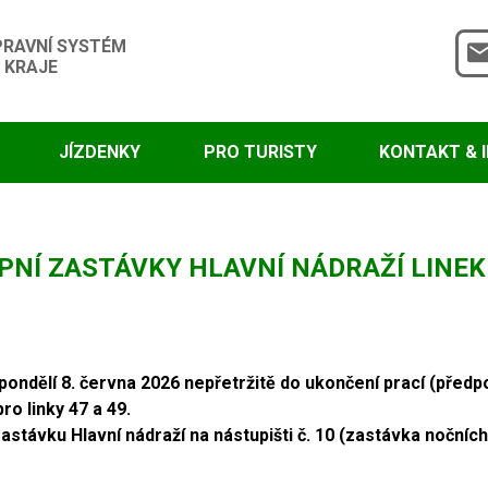
PRAVNÍ SYSTÉM
 KRAJE
JÍZDENKY
PRO TURISTY
KONTAKT & 
NÍ ZASTÁVKY HLAVNÍ NÁDRAŽÍ LINEK 
ndělí 8. června 2026 nepřetržitě do ukončení prací (předpo
ro linky 47 a 49.
stávku Hlavní nádraží na nástupišti č. 10 (zastávka nočních 