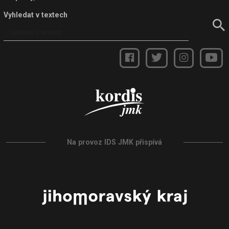
Vyhledat v textech
Na provoz IDS JMK přispívá