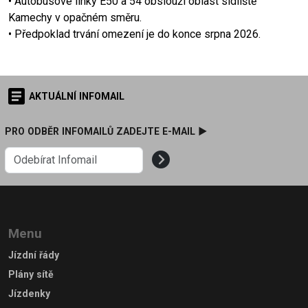
• Autobusové linky E50 a 54 obslouží oblast sídliště
Kamechy v opačném směru.
• Předpoklad trvání omezení je do konce srpna 2026.
AKTUÁLNÍ INFOMAIL
PRO ODBĚR INFOMAILŮ ZADEJTE E-MAIL ►
Menu
Jízdní řády
Plány sítě
Jízdenky