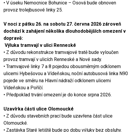
• V úseku Nemocnice Bohunice – Osová bude obnoven
provoz trolejbusové linky 25.
V noci z pátku 26. na sobotu 27. června 2026 zároveň
dochází k zahájení několika dlouhodobějších omezení v
dopravě:
Výluka tramvají v ulici Renneské
• Z důvodu rekonstrukce tramvajové tratě bude vyloučen
provoz tramvají v ulicích Renneské a Nové sady.
• Tramvajové linky 7 a 8 pojedou obousměrným odklonem
ulicemi Hybešovou a Vídeňskou, noční autobusová linka N90
pojede ve směru na Hlavní nádraží odklonem ulicemi
Vídeňskou a Poříčí.
• Předpoklad trvání omezení je do konce srpna 2026.
Uzavírka části ulice Olomoucké
• Z důvodu stavebních prací bude uzavřena část ulice
Olomoucké.
• Zastávka Staré letiště bude po dobu výluky bez obsluhy.