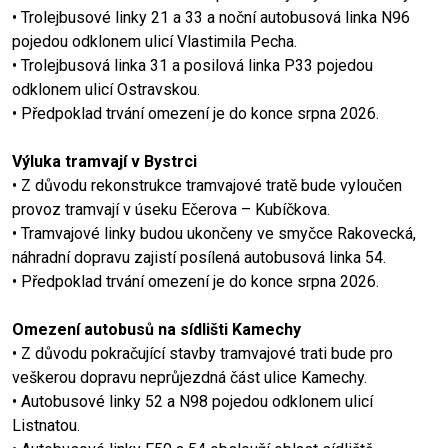
• Trolejbusové linky 21 a 33 a noční autobusová linka N96
pojedou odklonem ulicí Vlastimila Pecha.
• Trolejbusová linka 31 a posilová linka P33 pojedou
odklonem ulicí Ostravskou.
• Předpoklad trvání omezení je do konce srpna 2026.
Výluka tramvají v Bystrci
• Z důvodu rekonstrukce tramvajové tratě bude vyloučen
provoz tramvají v úseku Ečerova – Kubíčkova.
• Tramvajové linky budou ukončeny ve smyčce Rakovecká,
náhradní dopravu zajistí posílená autobusová linka 54.
• Předpoklad trvání omezení je do konce srpna 2026.
Omezení autobusů na sídlišti Kamechy
• Z důvodu pokračující stavby tramvajové trati bude pro
veškerou dopravu neprůjezdná část ulice Kamechy.
• Autobusové linky 52 a N98 pojedou odklonem ulicí
Listnatou.