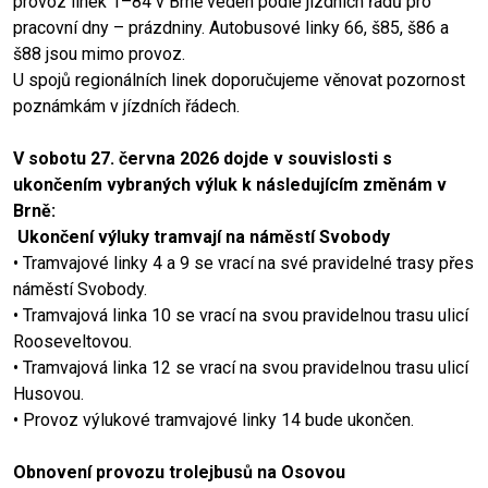
provoz linek 1–84 v Brně veden podle jízdních řádů pro
pracovní dny – prázdniny. Autobusové linky 66, š85, š86 a
š88 jsou mimo provoz.
U spojů regionálních linek doporučujeme věnovat pozornost
poznámkám v jízdních řádech.
V sobotu 27. června 2026 dojde v souvislosti s
ukončením vybraných výluk k následujícím změnám v
Brně:
Ukončení výluky tramvají na náměstí Svobody
• Tramvajové linky 4 a 9 se vrací na své pravidelné trasy přes
náměstí Svobody.
• Tramvajová linka 10 se vrací na svou pravidelnou trasu ulicí
Rooseveltovou.
• Tramvajová linka 12 se vrací na svou pravidelnou trasu ulicí
Husovou.
• Provoz výlukové tramvajové linky 14 bude ukončen.
Obnovení provozu trolejbusů na Osovou