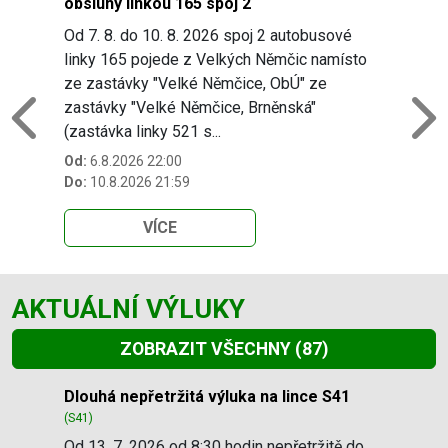
obsluhy linkou 165 spoj 2
Od 7. 8. do 10. 8. 2026 spoj 2 autobusové
linky 165 pojede z Velkých Němčic namísto
ze zastávky "Velké Němčice, ObÚ" ze
zastávky "Velké Němčice, Brněnská"
Previous
N
(zastávka linky 521 s...
Od:
6.8.2026 22:00
Do:
10.8.2026 21:59
VÍCE
AKTUÁLNÍ VÝLUKY
ZOBRAZIT VŠECHNY
(87)
Slide 1 of 87
Dlouhá nepřetržitá výluka na lince S41
(S41)
Od 13. 7. 2026 od 8:30 hodin nepřetržitě do