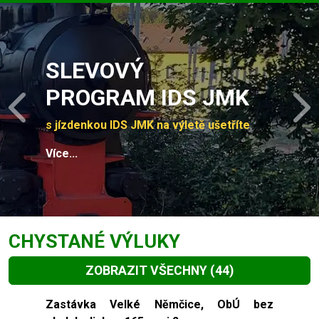
Slide 1 of 4
SLEVOVÝ
PROGRAM IDS JMK
Previous
N
s jízdenkou IDS JMK na výletě ušetříte
Více...
CHYSTANÉ VÝLUKY
ZOBRAZIT VŠECHNY
(44)
Slide 1 of 44
Zastávka Velké Němčice, ObÚ bez