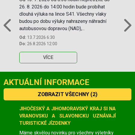
26. 8. 2026 do 14:00 hodin bude probíhat
dlouhá výluka na lince S41. Všechny vlaky
budou po dobu výluky nahrazeny náhradní
autobusovou dopravou (NAD),...
Previous
N
Od:
13.7.2026 6:30
Do:
26.8.2026 12:00
VÍCE
AKTUÁLNÍ INFORMACE
ZOBRAZIT VŠECHNY
(2)
Slide 1 of 2
JIHOČESKÝ A JIHOMORAVSKÝ KRAJ SI NA
VRANOVSKU A SLAVONICKU UZNÁVAJÍ
TURISTICKÉ JÍZDENKY
Máme skvělou novinku pro všechny výletníky