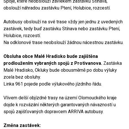
Spoje, které neobslouží závlekem zastávku Stínava,
obslouží náhradou zastávku Ptení, Holubice, rozcestí.
Autobusy obslouží na své trase vždy jen jednu z uvedených
zastávek, tedy buď zastávku Stínava nebo zastávku Ptení,
Holubice, rozcestí.
Na odklonové trase neobslouží žádnou nácestnou zastávku.
Obsluha obce Malé Hradisko bude zajištěna
prodloužením vybraných spojů z Protivanova.
Zastávka
Malé Hradisko, Okluky bude obousměrně po dobu výluky
zcela bez obsluhy.
Linka 961 pojede podle výlukového jízdního řádu.
Vlivem delší objízdné trasy na území Olomouckého kraje
dojde k rozvázání některých garantovaných návazností u
spojů zajišťovaných dopravcem ARRIVA autobusy.
Změna zastávek: