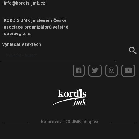
info@kordis-jmk.cz
KORDIS JMK je členem
České
asociace organizátorů veřejné
dopravy, z. s.
Vyhledat v textech
Na provoz IDS JMK přispívá