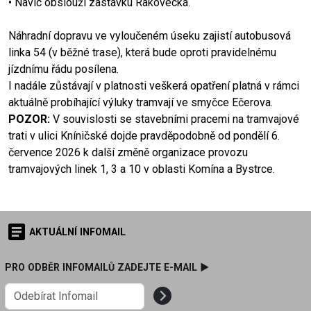
• Navíc obslouží zastávku Rakovecká.
Náhradní dopravu ve vyloučeném úseku zajistí autobusová
linka 54 (v běžné trase), která bude oproti pravidelnému
jízdnímu řádu posílena.
I nadále zůstávají v platnosti veškerá opatření platná v rámci
aktuálně probíhající výluky tramvají ve smyčce Ečerova.
POZOR:
V souvislosti se stavebními pracemi na tramvajové
trati v ulici Kníničské dojde pravděpodobně od pondělí 6.
července 2026 k další změně organizace provozu
tramvajových linek 1, 3 a 10 v oblasti Komína a Bystrce.
AKTUÁLNÍ INFOMAIL
PRO ODBĚR INFOMAILŮ ZADEJTE E-MAIL ►