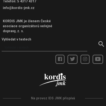
Telefon
:
5 4317 4317
info@kordis-jmk.cz
KORDIS JMK je členem
České
asociace organizátorů veřejné
dopravy, z. s.
Vyhledat v textech
Na provoz IDS JMK přispívá