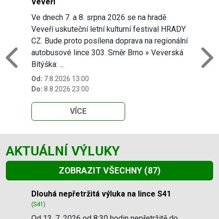
Veveří
Ve dnech 7. a 8. srpna 2026 se na hradě
Veveří uskuteční letní kulturní festival HRADY
CZ. Bude proto posílena doprava na regionální
autobusové lince 303. Směr Brno » Veverská
Previous
N
Bítýška: ...
Od:
7.8.2026 13:00
Do:
8.8.2026 23:00
VÍCE
AKTUÁLNÍ VÝLUKY
ZOBRAZIT VŠECHNY
(87)
Slide 1 of 87
Dlouhá nepřetržitá výluka na lince S41
(S41)
Od 13. 7. 2026 od 8:30 hodin nepřetržitě do