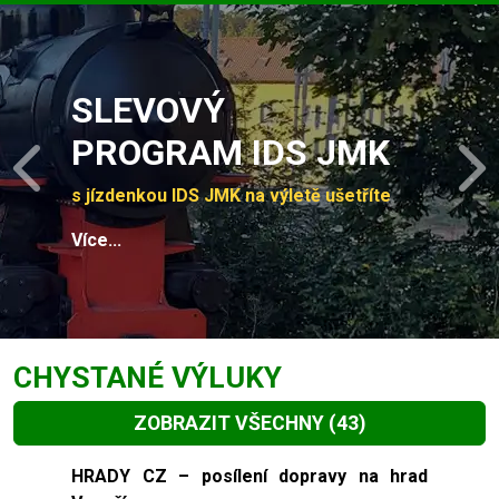
Slide 1 of 4
SLEVOVÝ
PROGRAM IDS JMK
Previous
N
s jízdenkou IDS JMK na výletě ušetříte
Více...
CHYSTANÉ VÝLUKY
ZOBRAZIT VŠECHNY
(43)
Slide 1 of 43
HRADY CZ – posílení dopravy na hrad