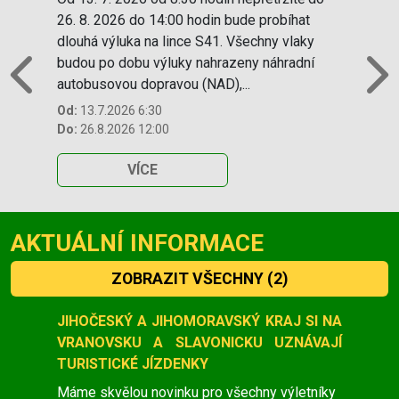
26. 8. 2026 do 14:00 hodin bude probíhat
dlouhá výluka na lince S41. Všechny vlaky
budou po dobu výluky nahrazeny náhradní
autobusovou dopravou (NAD),...
Previous
N
Od:
13.7.2026 6:30
Do:
26.8.2026 12:00
VÍCE
AKTUÁLNÍ INFORMACE
ZOBRAZIT VŠECHNY
(2)
Slide 1 of 2
JIHOČESKÝ A JIHOMORAVSKÝ KRAJ SI NA
VRANOVSKU A SLAVONICKU UZNÁVAJÍ
TURISTICKÉ JÍZDENKY
Máme skvělou novinku pro všechny výletníky