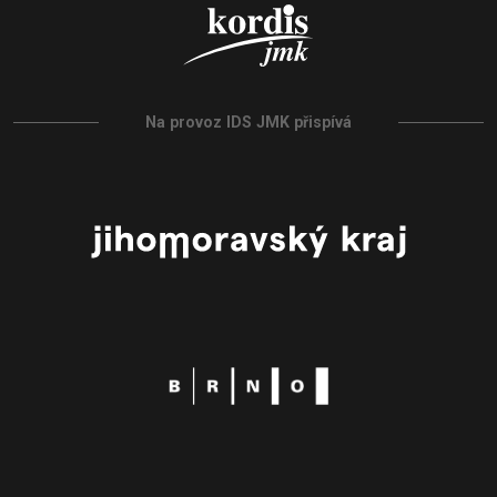
Na provoz IDS JMK přispívá