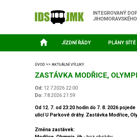
INTEGROVANÝ DO
JIHOMORAVSKÉHO
JÍZDNÍ ŘÁDY
PLÁNY SÍTĚ
>>
ÚVOD
AKTUÁLNÍ VÝLUKY
ZASTÁVKA MODŘICE, OLYMPIA
Od:
12.7.2026 22:00
Do:
7.8.2026 21:59
Od 12. 7. od 23:20 hodin do 7. 8. 2026 poj
ulicí U Parkové dráhy. Zastávka Modřice, Olym
Změna zastávek:
Modřice, Olympia, jih
- bez obsluhy