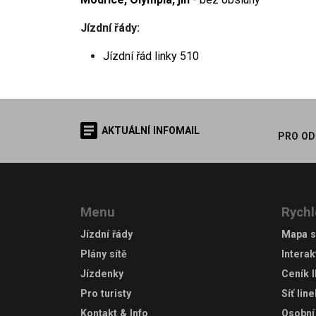
Jízdní řády
:
Jízdní řád linky
510
AKTUÁLNÍ INFOMAIL
PRO OD
Menu
Rychl
Jízdní řády
Mapa s
Plány sítě
Interak
Jízdenky
Ceník 
Pro turisty
Síť lin
Kontakt & Info
Osobní 