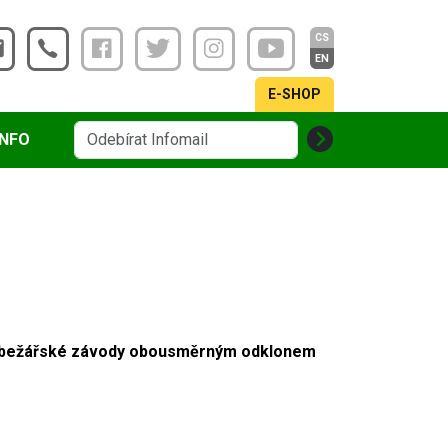
CS
EN
E-SHOP
INFO
, Drůbežářské závody obousměrným odklonem