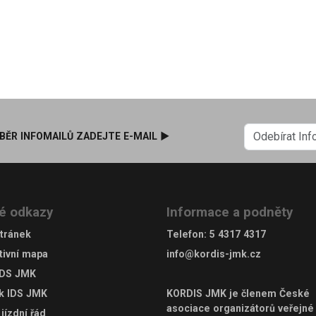
BĚR INFOMAILŮ ZADEJTE E-MAIL ►
é odkazy
Informace a podněty
tránek
Telefon
:
5 4317 4317
tivní mapa
info@kordis-jmk.cz
IDS JMK
ek IDS JMK
KORDIS JMK je členem
České
asociace organizátorů veřejné
jízdní řád