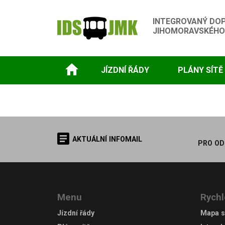
INTEGROVANÝ DO
JIHOMORAVSKÉHO
JÍZDNÍ ŘÁDY
PLÁNY SÍTĚ
AKTUÁLNÍ INFOMAIL
PRO OD
Menu
Rychl
Jízdní řády
Mapa s