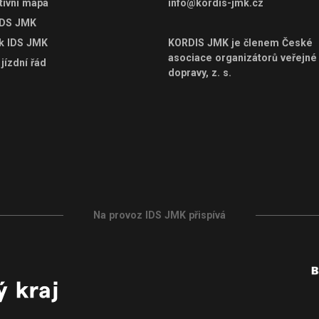
tivní mapa
info@kordis-jmk.cz
IDS JMK
ek IDS JMK
KORDIS JMK je členem
České
asociace organizátorů veřejné
jízdní řád
dopravy, z. s.
Na provoz IDS JMK přispívá