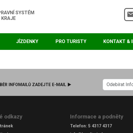
PRAVNÍ SYSTÉM
 KRAJE
JÍZDENKY
PRO TURISTY
KONTAKT & 
BĚR INFOMAILŮ ZADEJTE E-MAIL ►
é odkazy
Informace a podněty
tránek
Telefon
:
5 4317 4317