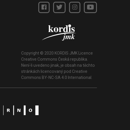
Copyright © 2020 KORDIS JMK Licence
Creative Commons Česká republika.
Není-li uvedeno jinak, je obsah na těchto
stránkách licencovaný pod Creative
Commons BY-NC-SA 4.0 International.