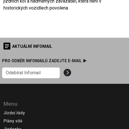
jízdních kol a nadměrných zavazadel, která není v
historických vozidlech povolena.
AKTUÁLNÍ INFOMAIL
PRO ODBĚR INFOMAILŮ ZADEJTE E-MAIL ►
Menu
Jízdní řády
Plány sítě
Jízdenky