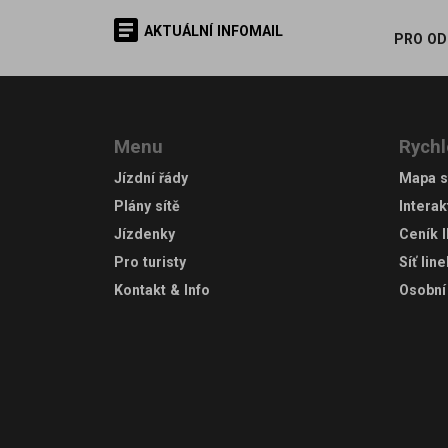
AKTUÁLNÍ INFOMAIL
PRO OD
Menu
Rychl
Jízdní řády
Mapa s
Plány sítě
Interak
Jízdenky
Ceník 
Pro turisty
Síť lin
Kontakt & Info
Osobní 