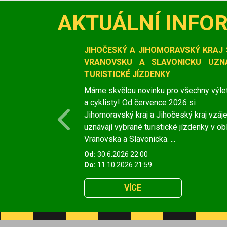
AKTUÁLNÍ INFO
Slide 1 of 1
JIHOČESKÝ A JIHOMORAVSKÝ KRAJ 
VRANOVSKU A SLAVONICKU UZNÁ
TURISTICKÉ JÍZDENKY
Máme skvělou novinku pro všechny výle
a cyklisty! Od července 2026 si
Jihomoravský kraj a Jihočeský kraj vzá
Previous
uznávají vybrané turistické jízdenky v ob
Vranovska a Slavonicka. ...
Od:
30.6.2026 22:00
Do:
11.10.2026 21:59
VÍCE