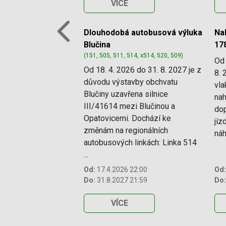
VÍCE
Dlouhodobá autobusová výluka
Na
Previous
Blučina
17
(151, 505, 511, 514, x514, 520, 509)
Od 
Od 18. 4. 2026 do 31. 8. 2027 je z
8. 
důvodu výstavby obchvatu
vla
Blučiny uzavřena silnice
nah
III/41614 mezi Blučinou a
dop
Opatovicemi. Dochází ke
jíz
změnám na regionálních
náhr
autobusových linkách: Linka 514
...
Od:
17.4.2026 22:00
Od:
Do:
31.8.2027 21:59
Do:
VÍCE