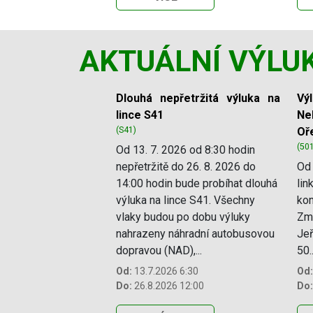
AKTUÁLNÍ VÝLU
Slide 1 of 11
Dlouhá nepřetržitá výluka na
Vý
lince S41
Ne
(S41)
Oř
(50
Od 13. 7. 2026 od 8:30 hodin
nepřetržitě do 26. 8. 2026 do
Od 
14:00 hodin bude probíhat dlouhá
lin
výluka na lince S41. Všechny
kon
vlaky budou po dobu výluky
Změ
nahrazeny náhradní autobusovou
Jeř
dopravou (NAD),...
50..
Od:
13.7.2026 6:30
Od:
Do:
26.8.2026 12:00
Do: