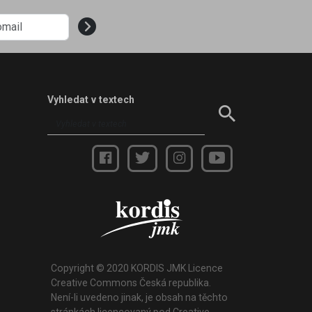
Vyhledat v textech
Copyright © 2020 KORDIS JMK Licence
Creative Commons Česká republika.
Není-li uvedeno jinak, je obsah na těchto
stránkách licencovaný pod Creative