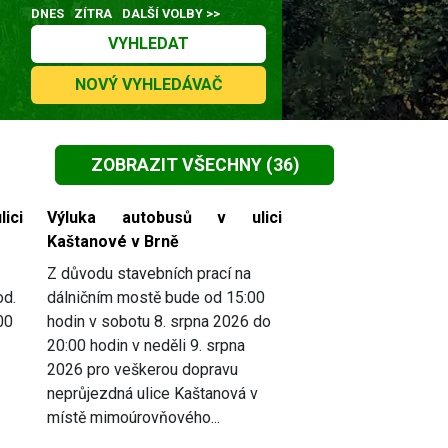
DNES
ZÍTRA
DALŠÍ VOLBY >>
VYHLEDAT
NOVÝ VYHLEDÁVAČ
ZOBRAZIT VŠECHNY
(36)
ici
Výluka autobusů v ulici
Kaštanové v Brně
Z důvodu stavebních prací na
od.
dálničním mostě bude od 15:00
00
hodin v sobotu 8. srpna 2026 do
20:00 hodin v neděli 9. srpna
2026 pro veškerou dopravu
neprůjezdná ulice Kaštanová v
místě mimoúrovňového...