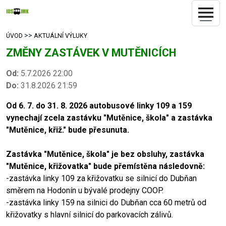
>>
ÚVOD
AKTUÁLNÍ VÝLUKY
ZMĚNY ZASTÁVEK V MUTĚNICÍCH
Od:
5.7.2026 22:00
Do:
31.8.2026 21:59
Od 6. 7. do 31. 8. 2026 autobusové linky 109 a 159
vynechají zcela zastávku "Mutěnice, škola" a zastávka
"Mutěnice, křiž." bude přesunuta.
Zastávka "Mutěnice, škola" je bez obsluhy, zastávka
"Mutěnice, křižovatka" bude přemístěna následovně:
-zastávka linky 109 za křižovatku se silnicí do Dubňan
směrem na Hodonín u bývalé prodejny COOP.
-zastávka linky 159 na silnici do Dubňan cca 60 metrů od
křižovatky s hlavní silnicí do parkovacích zálivů.