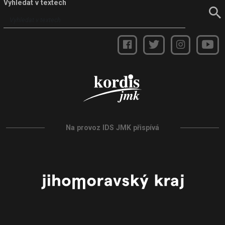
Vyhledat v textech
Na provoz IDS JMK přispívá