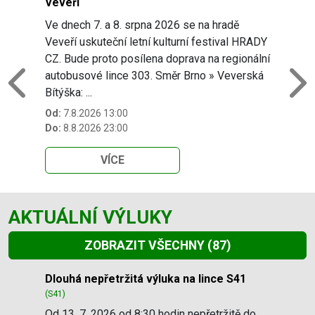
Veveří
Ve dnech 7. a 8. srpna 2026 se na hradě
Veveří uskuteční letní kulturní festival HRADY
CZ. Bude proto posílena doprava na regionální
autobusové lince 303. Směr Brno » Veverská
Previous
N
Bítýška: ...
Od:
7.8.2026 13:00
Do:
8.8.2026 23:00
VÍCE
AKTUÁLNÍ VÝLUKY
ZOBRAZIT VŠECHNY
(87)
Slide 1 of 87
Dlouhá nepřetržitá výluka na lince S41
(S41)
Od 13. 7. 2026 od 8:30 hodin nepřetržitě do