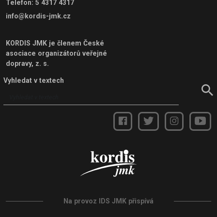
Telefon
:
5 4317 4317
info@kordis-jmk.cz
KORDIS JMK je členem
České
asociace organizátorů veřejné
dopravy, z. s.
Vyhledat v textech
Na provoz IDS JMK přispívá