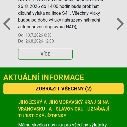
26. 8. 2026 do 14:00 hodin bude probíhat
dlouhá výluka na lince S41. Všechny vlaky
budou po dobu výluky nahrazeny náhradní
autobusovou dopravou (NAD),...
Previous
N
Od:
13.7.2026 6:30
Do:
26.8.2026 12:00
VÍCE
AKTUÁLNÍ INFORMACE
ZOBRAZIT VŠECHNY
(2)
Slide 1 of 2
JIHOČESKÝ A JIHOMORAVSKÝ KRAJ SI NA
VRANOVSKU A SLAVONICKU UZNÁVAJÍ
TURISTICKÉ JÍZDENKY
Máme skvělou novinku pro všechny výletníky