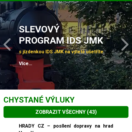
Slide 1 of 4
SLEVOVÝ
PROGRAM IDS JMK
Previous
N
s jízdenkou IDS JMK na výletě ušetříte
Více...
CHYSTANÉ VÝLUKY
ZOBRAZIT VŠECHNY
(43)
Slide 1 of 43
HRADY CZ – posílení dopravy na hrad