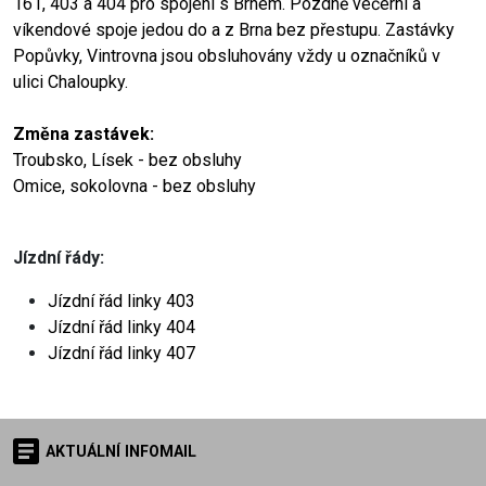
161, 403 a 404 pro spojení s Brnem. Pozdně večerní a
víkendové spoje jedou do a z Brna bez přestupu. Zastávky
Popůvky, Vintrovna jsou obsluhovány vždy u označníků v
ulici Chaloupky.
Změna zastávek:
Troubsko, Lísek - bez obsluhy
Omice, sokolovna - bez obsluhy
Jízdní řády
:
Jízdní řád linky
403
Jízdní řád linky
404
Jízdní řád linky
407
AKTUÁLNÍ INFOMAIL