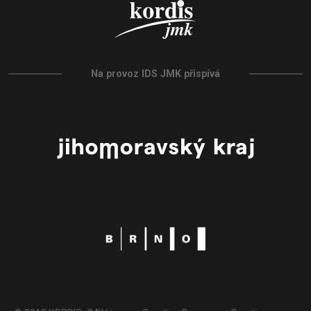
Na provoz IDS JMK přispívá