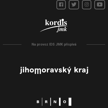
Na provoz IDS JMK přispívá