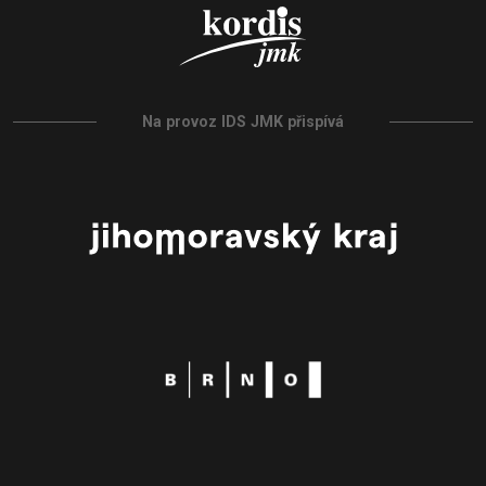
Na provoz IDS JMK přispívá