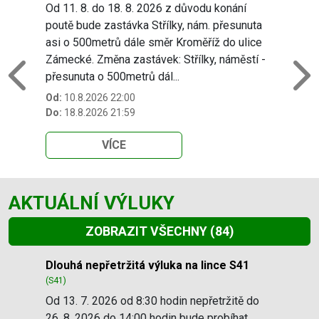
Od 11. 8. do 18. 8. 2026 z důvodu konání
poutě bude zastávka Střílky, nám. přesunuta
asi o 500metrů dále směr Kroměříž do ulice
Zámecké. Změna zastávek: Střílky, náměstí -
přesunuta o 500metrů dál...
Previous
N
Od:
10.8.2026 22:00
Do:
18.8.2026 21:59
VÍCE
AKTUÁLNÍ VÝLUKY
ZOBRAZIT VŠECHNY
(84)
Slide 1 of 84
Dlouhá nepřetržitá výluka na lince S41
(S41)
Od 13. 7. 2026 od 8:30 hodin nepřetržitě do
26. 8. 2026 do 14:00 hodin bude probíhat