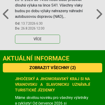
dlouhá výluka na lince S41. Všechny vlaky
budou po dobu výluky nahrazeny náhradní
autobusovou dopravou (NAD),...
Previous
N
Od:
13.7.2026 6:30
Do:
26.8.2026 12:00
VÍCE
AKTUÁLNÍ INFORMACE
ZOBRAZIT VŠECHNY
(2)
Slide 1 of 2
JIHOČESKÝ A JIHOMORAVSKÝ KRAJ SI NA
VRANOVSKU A SLAVONICKU UZNÁVAJÍ
TURISTICKÉ JÍZDENKY
Máme skvělou novinku pro všechny výletníky
a cyklisty! Od července 2026 si