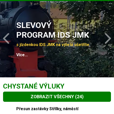
Slide 1 of 4
SLEVOVÝ
PROGRAM IDS JMK
Previous
N
s jízdenkou IDS JMK na výletě ušetříte
Více...
CHYSTANÉ VÝLUKY
ZOBRAZIT VŠECHNY
(24)
Slide 1 of 24
Přesun zastávky Střílky, náměstí