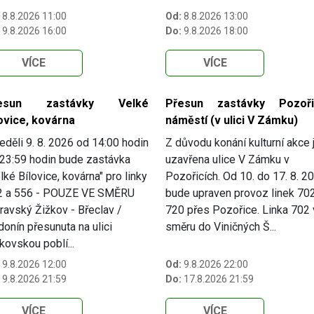
8.8.2026 11:00
Od:
8.8.2026 13:00
9.8.2026 16:00
Do:
9.8.2026 18:00
VÍCE
VÍCE
esun zastávky Velké
Přesun zastávky Pozoři
ovice, kovárna
náměstí (v ulici V Zámku)
eděli 9. 8. 2026 od 14:00 hodin
Z důvodu konání kulturní akce 
23:59 hodin bude zastávka
uzavřena ulice V Zámku v
lké Bílovice, kovárna" pro linky
Pozořicích. Od 10. do 17. 8. 2
2 a 556 - POUZE VE SMĚRU
bude upraven provoz linek 70
avský Žižkov - Břeclav /
720 přes Pozořice. Linka 702
onín přesunuta na ulici
směru do Viničných Š...
kovskou poblí...
9.8.2026 12:00
Od:
9.8.2026 22:00
9.8.2026 21:59
Do:
17.8.2026 21:59
VÍCE
VÍCE