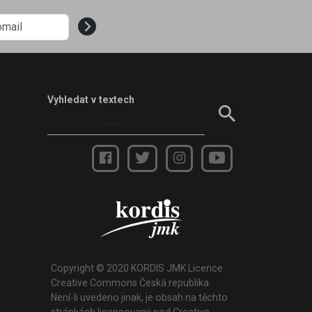
Vyhledat v textech
Copyright © 2020 KORDIS JMK Licence
Creative Commons Česká republika.
Není-li uvedeno jinak, je obsah na těchto
stránkách licencovaný pod Creative