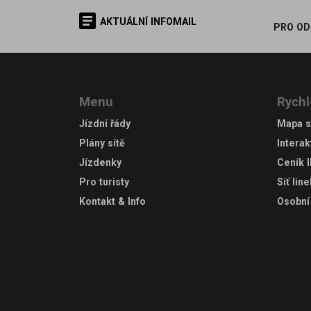
AKTUÁLNÍ INFOMAIL
PRO OD
Menu
Rychl
Jízdní řády
Mapa s
Plány sítě
Interak
Jízdenky
Ceník 
Pro turisty
Síť lin
Kontakt & Info
Osobní 