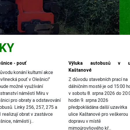
KY
šnice - pouť
Výluka autobusů v ul
Kaštanové
ůvodu konání kulturní akce
avřinecká pouť v Olešnici"
Z důvodu stavebních prací na
bude možné využívání
dálničním mostě je od 15:00 h
stranství náměstí Míru v
v sobotu 8. srpna 2026 do 20:
šnici pro obraty a odstavování
hodin 9. srpna 2026
obusů. Linky 256, 257, 275 a
předpokládána další uzavírka
 realizují obrat v zastávce
ulice Kaštanové pro veškerou
šnice, náměstí j...
dopravu v místě
mimoúrovňového kř...