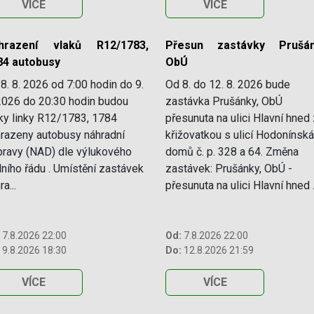
VÍCE
VÍCE
hrazení vlaků R12/1783,
Přesun zastávky Prušán
84 autobusy
ObÚ
8. 8. 2026 od 7:00 hodin do 9.
Od 8. do 12. 8. 2026 bude
2026 do 20:30 hodin budou
zastávka Prušánky, ObÚ
ky linky R12/1783, 1784
přesunuta na ulici Hlavní hned
razeny autobusy náhradní
křižovatkou s ulicí Hodonínská
ravy (NAD) dle výlukového
domů č. p. 328 a 64. Změna
dního řádu . Umístění zastávek
zastávek: Prušánky, ObÚ -
a...
přesunuta na ulici Hlavní hned .
7.8.2026 22:00
Od:
7.8.2026 22:00
9.8.2026 18:30
Do:
12.8.2026 21:59
VÍCE
VÍCE