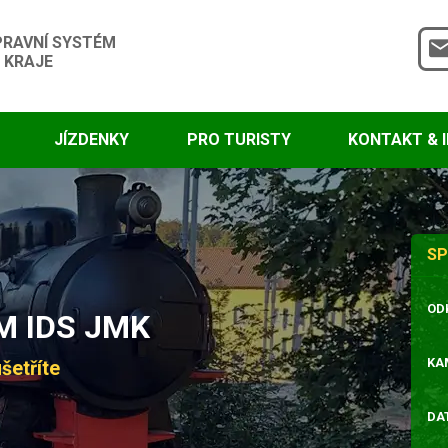
PRAVNÍ SYSTÉM
 KRAJE
JÍZDENKY
PRO TURISTY
KONTAKT & 
SP
OD
 IDS JMK
KA
šetříte
DA