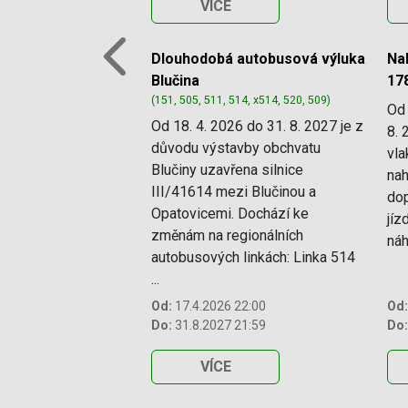
VÍCE
Dlouhodobá autobusová výluka
Na
Previous
Blučina
17
(151, 505, 511, 514, x514, 520, 509)
Od 
Od 18. 4. 2026 do 31. 8. 2027 je z
8. 
důvodu výstavby obchvatu
vla
Blučiny uzavřena silnice
nah
III/41614 mezi Blučinou a
dop
Opatovicemi. Dochází ke
jíz
změnám na regionálních
náhr
autobusových linkách: Linka 514
...
Od:
17.4.2026 22:00
Od:
Do:
31.8.2027 21:59
Do:
VÍCE