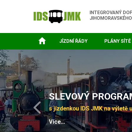
INTEGROVANÝ DO
JIHOMORAVSKÉHO
JÍZDNÍ ŘÁDY
PLÁNY SÍTĚ
Slide 1 of 4
SLEVOVÝ PROGRAM
s jízdenkou IDS JMK na výletě u
Previous
Více...