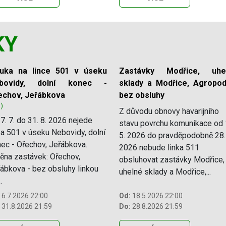
KY
luka na lince 501 v úseku
Zastávky Modřice, uhe
bovidy, dolní konec -
sklady a Modřice, Agropod
echov, Jeřábkova
bez obsluhy
1)
Z důvodu obnovy havarijního
7. 7. do 31. 8. 2026 nejede
stavu povrchu komunikace od 
ka 501 v úseku Nebovidy, dolní
5. 2026 do pravděpodobně 28.
ec - Ořechov, Jeřábkova.
2026 nebude linka 511
na zastávek: Ořechov,
obsluhovat zastávky Modřice,
ábkova - bez obsluhy linkou
uhelné sklady a Modřice,...
.
6.7.2026 22:00
Od:
18.5.2026 22:00
31.8.2026 21:59
Do:
28.8.2026 21:59