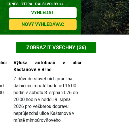
DNES
ZÍTRA
DALŠÍ VOLBY >>
VYHLEDAT
NOVÝ VYHLEDÁVAČ
ZOBRAZIT VŠECHNY
(36)
ici
Výluka autobusů v ulici
Kaštanové v Brně
Z důvodu stavebních prací na
od.
dálničním mostě bude od 15:00
00
hodin v sobotu 8. srpna 2026 do
20:00 hodin v neděli 9. srpna
2026 pro veškerou dopravu
neprůjezdná ulice Kaštanová v
místě mimoúrovňového...