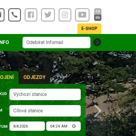
CS
EN
E-SHOP
INFO
OJENÍ
ODJEZDY
KUD
M
Next
TUM