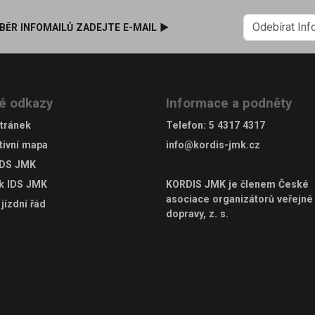
BĚR INFOMAILŮ ZADEJTE E-MAIL ►
é odkazy
Informace a podněty
tránek
Telefon
:
5 4317 4317
tivní mapa
info@kordis-jmk.cz
IDS JMK
ek IDS JMK
KORDIS JMK je členem
České
asociace organizátorů veřejné
jízdní řád
dopravy, z. s.