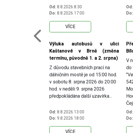
Od:
8.8.2026 8:30
Od:
Do:
8.8.2026 17:00
Do:
VÍCE
Previous
Výluka autobusů v ulici
Př
Kaštanové v Brně (změna
Bíl
termínu, původně 1. a 2. srpna)
V n
Z důvodu stavebních prací na
do 
dálničním mostě je od 15:00 hod.
"Ve
v sobotu 8. srpna 2026 do 20:00
54
hod. v neděli 9. srpna 2026
Mor
předpokládána další uzavírka...
Hod
Čej
Od:
8.8.2026 13:00
Od:
Do:
9.8.2026 18:00
Do:
VÍCE