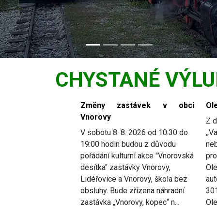
CHYSTANÉ VÝLU
Slide 1 of 5
Změny zastávek v obci
Ole
Vnorovy
Z d
V sobotu 8. 8. 2026 od 10:30 do
,,V
19:00 hodin budou z důvodu
ne
pořádání kulturní akce "Vnorovská
pro
desítka" zastávky Vnorovy,
Ole
Lidéřovice a Vnorovy, škola bez
aut
obsluhy. Bude zřízena náhradní
301
zastávka „Vnorovy, kopec“ n...
Ole