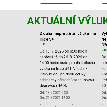
AKTUÁLNÍ VÝLU
Slide 1 of 11
Dlouhá nepřetržitá výluka na
Vý
lince S41
Ne
(S41)
Oř
(50
Od 13. 7. 2026 od 8:30 hodin
nepřetržitě do 26. 8. 2026 do
Od 
14:00 hodin bude probíhat dlouhá
lin
výluka na lince S41. Všechny
kon
vlaky budou po dobu výluky
Změ
nahrazeny náhradní autobusovou
Jeř
dopravou (NAD),...
50..
Od:
13.7.2026 6:30
Od:
Do:
26.8.2026 12:00
Do: