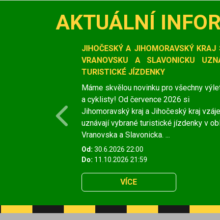
AKTUÁLNÍ INFO
Slide 1 of 1
JIHOČESKÝ A JIHOMORAVSKÝ KRAJ 
VRANOVSKU A SLAVONICKU UZNÁ
TURISTICKÉ JÍZDENKY
Máme skvělou novinku pro všechny výle
a cyklisty! Od července 2026 si
Jihomoravský kraj a Jihočeský kraj vzá
Previous
uznávají vybrané turistické jízdenky v ob
Vranovska a Slavonicka. ...
Od:
30.6.2026 22:00
Do:
11.10.2026 21:59
VÍCE