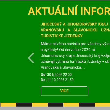
AKTUÁLNÍ INFO
Slide 1 of 1
JIHOČESKÝ A JIHOMORAVSKÝ KRAJ 
VRANOVSKU A SLAVONICKU UZNÁ
TURISTICKÉ JÍZDENKY
Máme skvělou novinku pro všechny výle
a cyklisty! Od července 2026 si
Jihomoravský kraj a Jihočeský kraj vzá
Previous
uznávají vybrané turistické jízdenky v ob
Vranovska a Slavonicka. ...
Od:
30.6.2026 22:00
Do:
11.10.2026 21:59
VÍCE