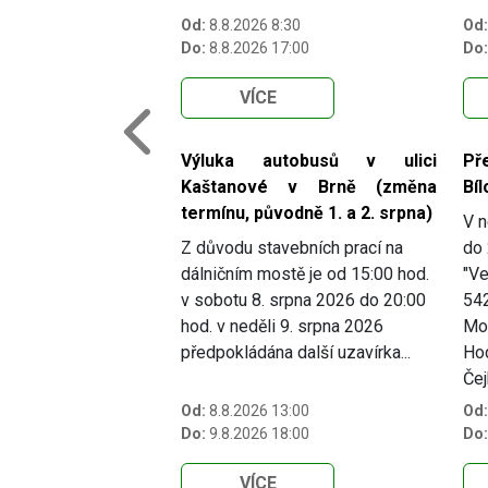
Od:
8.8.2026 8:30
Od:
Do:
8.8.2026 17:00
Do:
VÍCE
Previous
Výluka autobusů v ulici
Př
Kaštanové v Brně (změna
Bíl
termínu, původně 1. a 2. srpna)
V n
Z důvodu stavebních prací na
do 
dálničním mostě je od 15:00 hod.
"Ve
v sobotu 8. srpna 2026 do 20:00
54
hod. v neděli 9. srpna 2026
Mor
předpokládána další uzavírka...
Hod
Čej
Od:
8.8.2026 13:00
Od:
Do:
9.8.2026 18:00
Do:
VÍCE