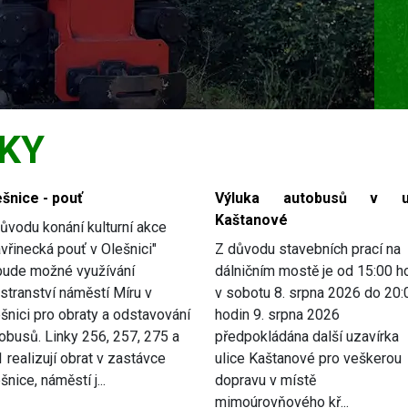
KY
šnice - pouť
Výluka autobusů v ul
Kaštanové
ůvodu konání kulturní akce
avřinecká pouť v Olešnici"
Z důvodu stavebních prací na
bude možné využívání
dálničním mostě je od 15:00 h
stranství náměstí Míru v
v sobotu 8. srpna 2026 do 20:
šnici pro obraty a odstavování
hodin 9. srpna 2026
obusů. Linky 256, 257, 275 a
předpokládána další uzavírka
 realizují obrat v zastávce
ulice Kaštanové pro veškerou
šnice, náměstí j...
dopravu v místě
mimoúrovňového kř...