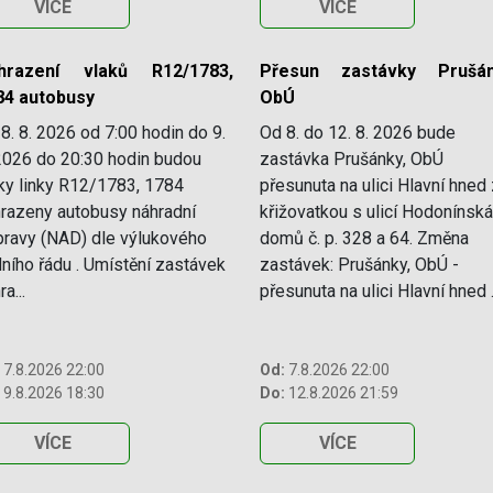
VÍCE
VÍCE
hrazení vlaků R12/1783,
Přesun zastávky Prušán
84 autobusy
ObÚ
8. 8. 2026 od 7:00 hodin do 9.
Od 8. do 12. 8. 2026 bude
2026 do 20:30 hodin budou
zastávka Prušánky, ObÚ
ky linky R12/1783, 1784
přesunuta na ulici Hlavní hned
razeny autobusy náhradní
křižovatkou s ulicí Hodonínská
ravy (NAD) dle výlukového
domů č. p. 328 a 64. Změna
dního řádu . Umístění zastávek
zastávek: Prušánky, ObÚ -
a...
přesunuta na ulici Hlavní hned .
7.8.2026 22:00
Od:
7.8.2026 22:00
9.8.2026 18:30
Do:
12.8.2026 21:59
VÍCE
VÍCE