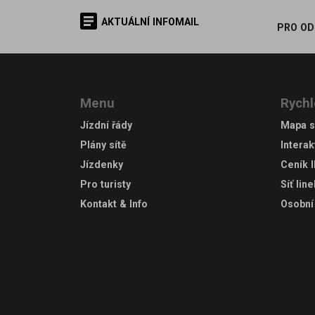
AKTUÁLNÍ INFOMAIL
PRO OD
Menu
Rychl
Jízdní řády
Mapa s
Plány sítě
Interak
Jízdenky
Ceník 
Pro turisty
Síť lin
Kontakt & Info
Osobní 