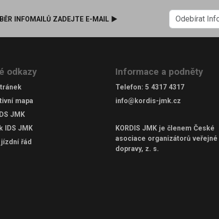
BĚR INFOMAILŮ ZADEJTE E-MAIL ►
é odkazy
Informace a podněty
tránek
Telefon
:
5 4317 4317
tivní mapa
info@kordis-jmk.cz
IDS JMK
ek IDS JMK
KORDIS JMK je členem
České
asociace organizátorů veřejné
jízdní řád
dopravy, z. s.