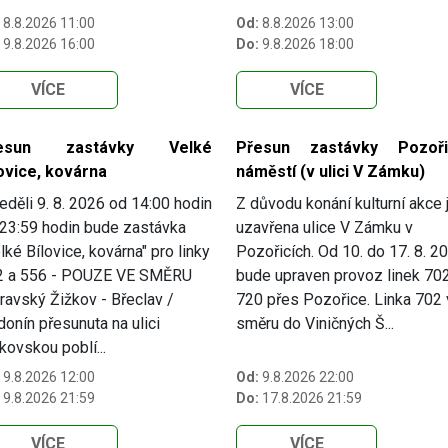
8.8.2026 11:00
Od:
8.8.2026 13:00
9.8.2026 16:00
Do:
9.8.2026 18:00
VÍCE
VÍCE
esun zastávky Velké
Přesun zastávky Pozoři
ovice, kovárna
náměstí (v ulici V Zámku)
eděli 9. 8. 2026 od 14:00 hodin
Z důvodu konání kulturní akce 
23:59 hodin bude zastávka
uzavřena ulice V Zámku v
lké Bílovice, kovárna" pro linky
Pozořicích. Od 10. do 17. 8. 2
2 a 556 - POUZE VE SMĚRU
bude upraven provoz linek 70
avský Žižkov - Břeclav /
720 přes Pozořice. Linka 702
onín přesunuta na ulici
směru do Viničných Š...
kovskou poblí...
9.8.2026 12:00
Od:
9.8.2026 22:00
9.8.2026 21:59
Do:
17.8.2026 21:59
VÍCE
VÍCE