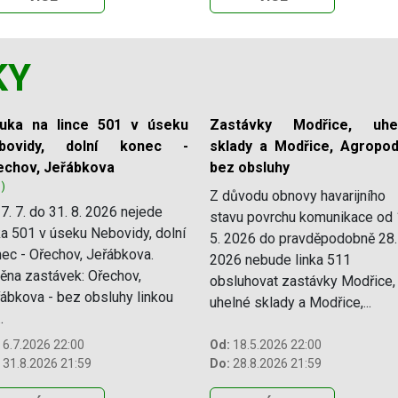
KY
luka na lince 501 v úseku
Zastávky Modřice, uhe
bovidy, dolní konec -
sklady a Modřice, Agropod
echov, Jeřábkova
bez obsluhy
1)
Z důvodu obnovy havarijního
7. 7. do 31. 8. 2026 nejede
stavu povrchu komunikace od 
ka 501 v úseku Nebovidy, dolní
5. 2026 do pravděpodobně 28.
ec - Ořechov, Jeřábkova.
2026 nebude linka 511
na zastávek: Ořechov,
obsluhovat zastávky Modřice,
ábkova - bez obsluhy linkou
uhelné sklady a Modřice,...
.
6.7.2026 22:00
Od:
18.5.2026 22:00
31.8.2026 21:59
Do:
28.8.2026 21:59