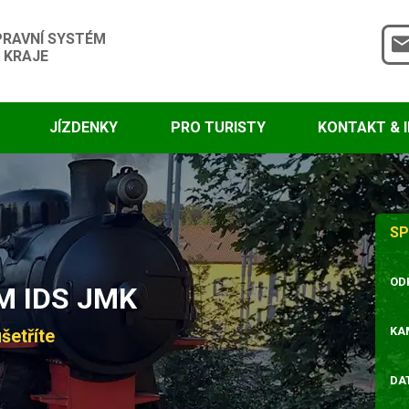
PRAVNÍ SYSTÉM
 KRAJE
JÍZDENKY
PRO TURISTY
KONTAKT & 
SP
OD
 IDS JMK
KA
šetříte
DA