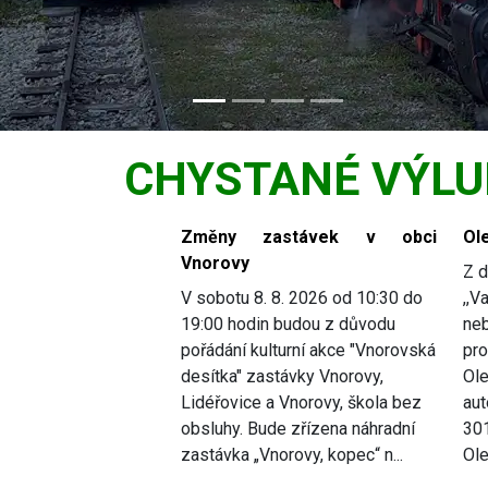
CHYSTANÉ VÝLU
Slide 1 of 5
Změny zastávek v obci
Ole
Vnorovy
Z d
V sobotu 8. 8. 2026 od 10:30 do
,,V
19:00 hodin budou z důvodu
ne
pořádání kulturní akce "Vnorovská
pro
desítka" zastávky Vnorovy,
Ole
Lidéřovice a Vnorovy, škola bez
aut
obsluhy. Bude zřízena náhradní
301
zastávka „Vnorovy, kopec“ n...
Ole