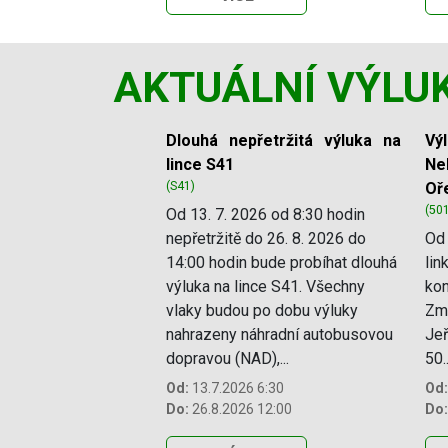
AKTUÁLNÍ VÝLU
Slide 1 of 11
Dlouhá nepřetržitá výluka na
Vý
lince S41
Ne
(S41)
Oř
(50
Od 13. 7. 2026 od 8:30 hodin
nepřetržitě do 26. 8. 2026 do
Od 
14:00 hodin bude probíhat dlouhá
lin
výluka na lince S41. Všechny
kon
vlaky budou po dobu výluky
Změ
nahrazeny náhradní autobusovou
Jeř
dopravou (NAD),...
50..
Od:
13.7.2026 6:30
Od:
Do:
26.8.2026 12:00
Do: