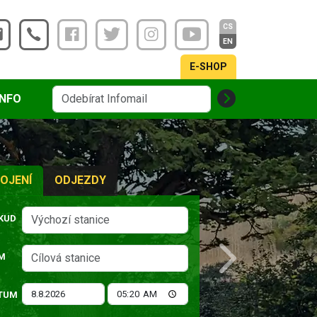
CS
EN
E-SHOP
INFO
OJENÍ
ODJEZDY
KUD
M
Next
TUM