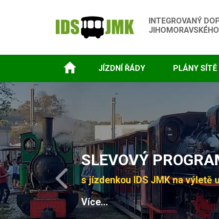
INTEGROVANÝ DO
JIHOMORAVSKÉHO
JÍZDNÍ ŘÁDY
PLÁNY SÍTĚ
Slide 1 of 4
SLEVOVÝ PROGRAM
s jízdenkou IDS JMK na výletě u
Previous
Více...