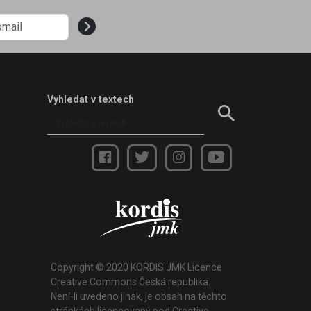
Vyhledat v textech
Copyright © 2020 KORDIS JMK Licence
Creative Commons Česká republika.
Není-li uvedeno jinak, je obsah na těchto
stránkách licencovaný pod Creative