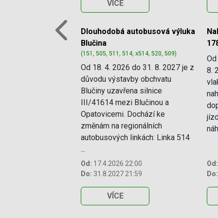
VÍCE
Dlouhodobá autobusová výluka
Na
Previous
Blučina
17
(151, 505, 511, 514, x514, 520, 509)
Od 
Od 18. 4. 2026 do 31. 8. 2027 je z
8. 
důvodu výstavby obchvatu
vla
Blučiny uzavřena silnice
nah
III/41614 mezi Blučinou a
dop
Opatovicemi. Dochází ke
jíz
změnám na regionálních
náhr
autobusových linkách: Linka 514
...
Od:
17.4.2026 22:00
Od:
Do:
31.8.2027 21:59
Do:
VÍCE