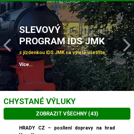
Slide 1 of 4
SLEVOVÝ
PROGRAM IDS JMK
Previous
N
s jízdenkou IDS JMK na výletě ušetříte
Více...
CHYSTANÉ VÝLUKY
ZOBRAZIT VŠECHNY
(43)
Slide 1 of 43
HRADY CZ – posílení dopravy na hrad