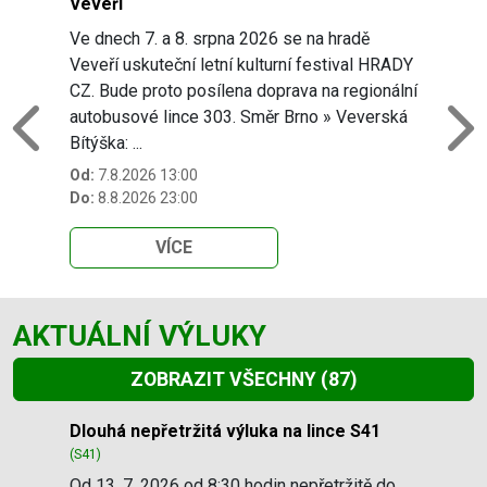
Veveří
Ve dnech 7. a 8. srpna 2026 se na hradě
Veveří uskuteční letní kulturní festival HRADY
CZ. Bude proto posílena doprava na regionální
autobusové lince 303. Směr Brno » Veverská
Previous
N
Bítýška: ...
Od:
7.8.2026 13:00
Do:
8.8.2026 23:00
VÍCE
AKTUÁLNÍ VÝLUKY
ZOBRAZIT VŠECHNY
(87)
Slide 1 of 87
Dlouhá nepřetržitá výluka na lince S41
(S41)
Od 13. 7. 2026 od 8:30 hodin nepřetržitě do