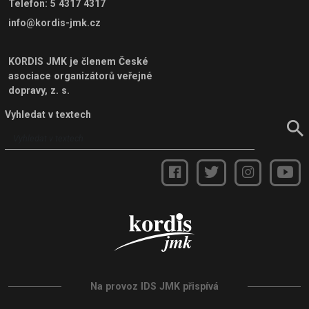
Telefon
:
5 4317 4317
info@kordis-jmk.cz
KORDIS JMK je členem
České
asociace organizátorů veřejné
dopravy, z. s.
Vyhledat v textech
Na provoz IDS JMK přispívá