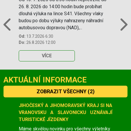
26. 8. 2026 do 14:00 hodin bude probíhat
dlouhá výluka na lince S41. Všechny vlaky
budou po dobu výluky nahrazeny náhradní
autobusovou dopravou (NAD),...
Previous
N
Od:
13.7.2026 6:30
Do:
26.8.2026 12:00
VÍCE
AKTUÁLNÍ INFORMACE
ZOBRAZIT VŠECHNY
(2)
Slide 1 of 2
JIHOČESKÝ A JIHOMORAVSKÝ KRAJ SI NA
VRANOVSKU A SLAVONICKU UZNÁVAJÍ
TURISTICKÉ JÍZDENKY
Máme skvělou novinku pro všechny výletníky