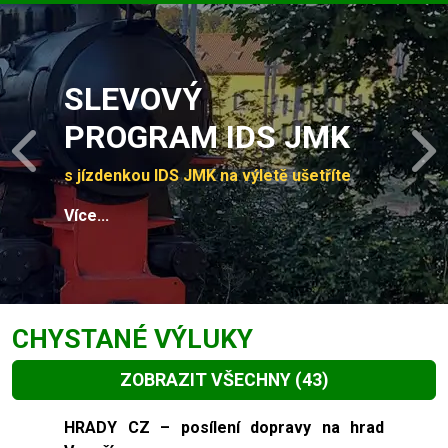
Slide 1 of 4
SLEVOVÝ
PROGRAM IDS JMK
Previous
N
s jízdenkou IDS JMK na výletě ušetříte
Více...
CHYSTANÉ VÝLUKY
ZOBRAZIT VŠECHNY
(43)
Slide 1 of 43
HRADY CZ – posílení dopravy na hrad