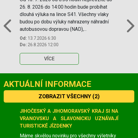
26. 8. 2026 do 14:00 hodin bude probíhat
dlouhá výluka na lince S41. Všechny vlaky
budou po dobu výluky nahrazeny náhradní
autobusovou dopravou (NAD),...
Previous
N
Od:
13.7.2026 6:30
Do:
26.8.2026 12:00
VÍCE
AKTUÁLNÍ INFORMACE
ZOBRAZIT VŠECHNY
(2)
Slide 1 of 2
JIHOČESKÝ A JIHOMORAVSKÝ KRAJ SI NA
VRANOVSKU A SLAVONICKU UZNÁVAJÍ
TURISTICKÉ JÍZDENKY
Máme skvělou novinku pro všechny výletníky