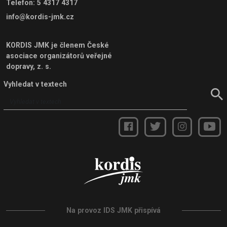
Telefon
:
5 4317 4317
info@kordis-jmk.cz
KORDIS JMK je členem
České
asociace organizátorů veřejné
dopravy, z. s.
Vyhledat v textech
Na provoz IDS JMK přispívá