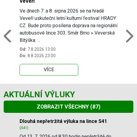
Veveří
Ve dnech 7. a 8. srpna 2026 se na hradě
Veveří uskuteční letní kulturní festival HRADY
CZ. Bude proto posílena doprava na regionální
autobusové lince 303. Směr Brno » Veverská
Previous
N
Bítýška: ...
Od:
7.8.2026 13:00
Do:
8.8.2026 23:00
VÍCE
AKTUÁLNÍ VÝLUKY
ZOBRAZIT VŠECHNY
(87)
Slide 1 of 87
Dlouhá nepřetržitá výluka na lince S41
(S41)
Od 13. 7. 2026 od 8:30 hodin nepřetržitě do