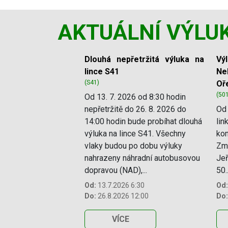
AKTUÁLNÍ VÝLU
Slide 1 of 11
Dlouhá nepřetržitá výluka na
Vý
lince S41
Ne
(S41)
Oř
(50
Od 13. 7. 2026 od 8:30 hodin
nepřetržitě do 26. 8. 2026 do
Od 
14:00 hodin bude probíhat dlouhá
lin
výluka na lince S41. Všechny
kon
vlaky budou po dobu výluky
Změ
nahrazeny náhradní autobusovou
Jeř
dopravou (NAD),...
50..
Od:
13.7.2026 6:30
Od:
Do:
26.8.2026 12:00
Do:
VÍCE