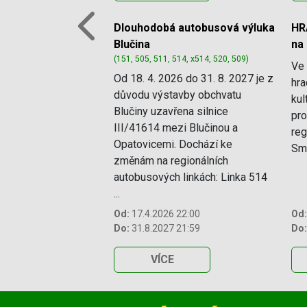
Dlouhodobá autobusová výluka
HR
Previous
Blučina
na
(151, 505, 511, 514, x514, 520, 509)
Ve 
Od 18. 4. 2026 do 31. 8. 2027 je z
hra
důvodu výstavby obchvatu
kul
Blučiny uzavřena silnice
pro
III/41614 mezi Blučinou a
reg
Opatovicemi. Dochází ke
Smě
změnám na regionálních
autobusových linkách: Linka 514
...
Od:
17.4.2026 22:00
Od:
Do:
31.8.2027 21:59
Do:
VÍCE