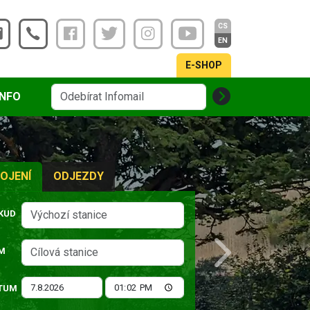
CS
EN
E-SHOP
INFO
OJENÍ
ODJEZDY
KUD
M
Next
TUM