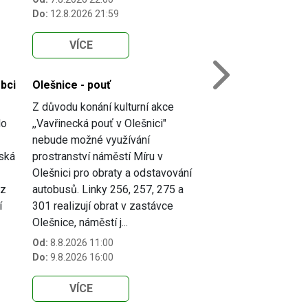
Do:
12.8.2026 21:59
VÍCE
Next
bci
Olešnice - pouť
Z důvodu konání kulturní akce
do
,,Vavřinecká pouť v Olešnici"
nebude možné využívání
vská
prostranství náměstí Míru v
Olešnici pro obraty a odstavování
ez
autobusů. Linky 256, 257, 275 a
í
301 realizují obrat v zastávce
Olešnice, náměstí j...
Od:
8.8.2026 11:00
Do:
9.8.2026 16:00
VÍCE