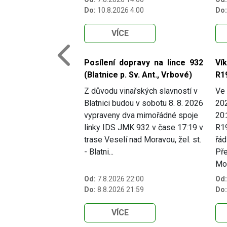
Do:
10.8.2026 4:00
Do:
VÍCE
Previous
Posílení dopravy na lince 932
Ví
(Blatnice p. Sv. Ant., Vrbové)
R1
Z důvodu vinařských slavností v
Ve 
Blatnici budou v sobotu 8. 8. 2026
202
vypraveny dva mimořádné spoje
20:
linky IDS JMK 932 v čase 17:19 v
R19
trase Veselí nad Moravou, žel. st.
řád
- Blatni...
Pře
Mo.
Od:
7.8.2026 22:00
Od:
Do:
8.8.2026 21:59
Do:
VÍCE