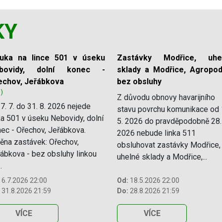
KY
luka na lince 501 v úseku
Zastávky Modřice, uhe
bovidy, dolní konec -
sklady a Modřice, Agropod
echov, Jeřábkova
bez obsluhy
1)
Z důvodu obnovy havarijního
7. 7. do 31. 8. 2026 nejede
stavu povrchu komunikace od 
ka 501 v úseku Nebovidy, dolní
5. 2026 do pravděpodobně 28.
ec - Ořechov, Jeřábkova.
2026 nebude linka 511
na zastávek: Ořechov,
obsluhovat zastávky Modřice,
ábkova - bez obsluhy linkou
uhelné sklady a Modřice,...
.
6.7.2026 22:00
Od:
18.5.2026 22:00
31.8.2026 21:59
Do:
28.8.2026 21:59
VÍCE
VÍCE