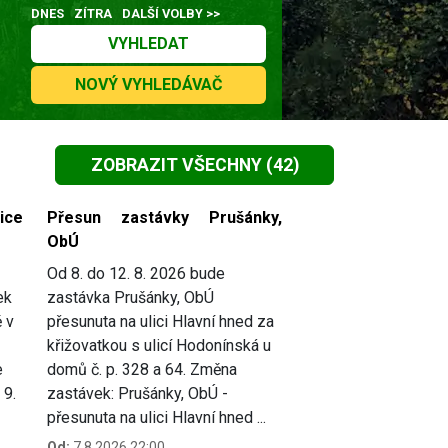
DNES
ZÍTRA
DALŠÍ VOLBY >>
VYHLEDAT
NOVÝ VYHLEDÁVAČ
ZOBRAZIT VŠECHNY
(42)
ice
Přesun zastávky Prušánky,
ObÚ
Od 8. do 12. 8. 2026 bude
ek
zastávka Prušánky, ObÚ
 v
přesunuta na ulici Hlavní hned za
křižovatkou s ulicí Hodonínská u
e
domů č. p. 328 a 64. Změna
 9.
zastávek: Prušánky, ObÚ -
přesunuta na ulici Hlavní hned ...
Od:
7.8.2026 22:00