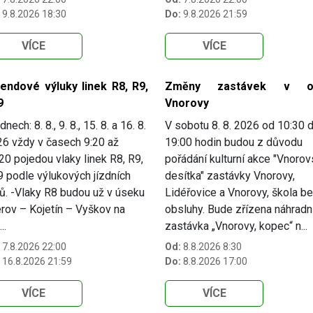
9.8.2026 18:30
Do:
9.8.2026 21:59
VÍCE
VÍCE
kendové výluky linek R8, R9,
Změny zastávek v o
9
Vnorovy
dnech: 8. 8., 9. 8., 15. 8. a 16. 8.
V sobotu 8. 8. 2026 od 10:30 
6 vždy v časech 9:20 až
19:00 hodin budou z důvodu
20 pojedou vlaky linek R8, R9,
pořádání kulturní akce "Vnoro
 podle výlukových jízdních
desítka" zastávky Vnorovy,
ů. -Vlaky R8 budou už v úseku
Lidéřovice a Vnorovy, škola b
rov – Kojetín – Vyškov na
obsluhy. Bude zřízena náhradn
..
zastávka „Vnorovy, kopec“ n...
7.8.2026 22:00
Od:
8.8.2026 8:30
16.8.2026 21:59
Do:
8.8.2026 17:00
VÍCE
VÍCE