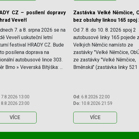
ADY CZ – posílení dopravy
Zastávka Velké Němčice, 
 hrad Veveří
bez obsluhy linkou 165 spoj 
dnech 7. a 8. srpna 2026 se na
Od 7. 8. do 10. 8. 2026 spoj 2
dě Veveří uskuteční letní
autobusové linky 165 pojede 
turní festival HRADY CZ. Bude
Velkých Němčic namísto ze
to posílena doprava na
zastávky "Velké Němčice, ObÚ
ionální autobusové lince 303.
ze zastávky "Velké Němčice,
r Brno » Veverská Bítýška: ...
Brněnská" (zastávka linky 521 s
7.8.2026 13:00
Od:
6.8.2026 22:00
8.8.2026 23:00
Do:
10.8.2026 21:59
VÍCE
VÍCE