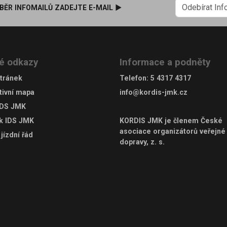
BĚR INFOMAILŮ ZADEJTE E-MAIL ►
é odkazy
Informace a podněty
tránek
Telefon
:
5 4317 4317
tivní mapa
info@kordis-jmk.cz
IDS JMK
ek IDS JMK
KORDIS JMK je členem
České
asociace organizátorů veřejné
jízdní řád
dopravy, z. s.