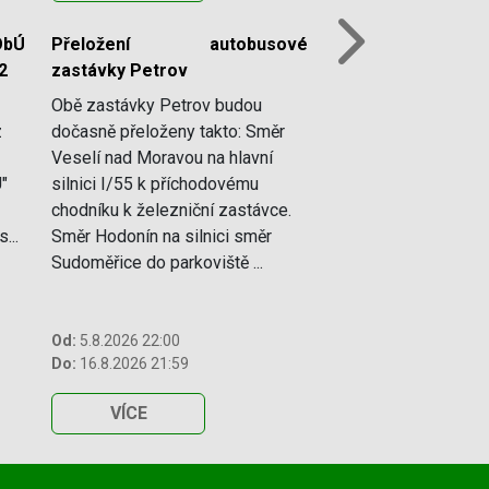
ObÚ
Přeložení autobusové
Next
2
zastávky Petrov
Obě zastávky Petrov budou
z
dočasně přeloženy takto: Směr
Veselí nad Moravou na hlavní
"
silnici I/55 k příchodovému
chodníku k železniční zastávce.
...
Směr Hodonín na silnici směr
Sudoměřice do parkoviště ...
Od:
5.8.2026 22:00
Do:
16.8.2026 21:59
VÍCE