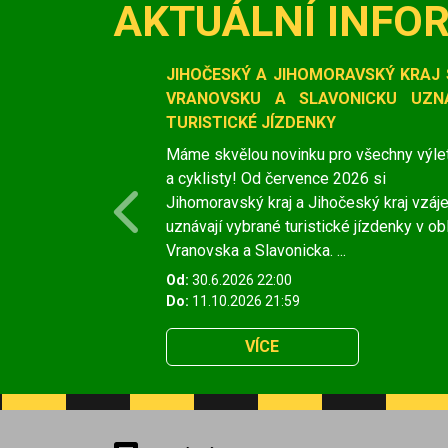
AKTUÁLNÍ INFO
Slide 1 of 1
JIHOČESKÝ A JIHOMORAVSKÝ KRAJ 
VRANOVSKU A SLAVONICKU UZNÁ
TURISTICKÉ JÍZDENKY
Máme skvělou novinku pro všechny výle
a cyklisty! Od července 2026 si
Jihomoravský kraj a Jihočeský kraj vzá
Previous
uznávají vybrané turistické jízdenky v ob
Vranovska a Slavonicka. ...
Od:
30.6.2026 22:00
Do:
11.10.2026 21:59
VÍCE