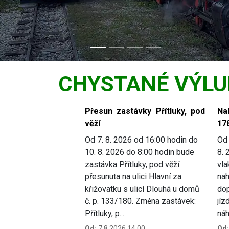
CHYSTANÉ VÝLU
Slide 1 of 6
Přesun zastávky Přítluky, pod
Na
věží
17
Od 7. 8. 2026 od 16:00 hodin do
Od 
10. 8. 2026 do 8:00 hodin bude
8. 
zastávka Přítluky, pod věží
vla
přesunuta na ulici Hlavní za
nah
křižovatku s ulicí Dlouhá u domů
dop
č. p. 133/180. Změna zastávek:
jíz
Přítluky, p...
náhr
Od:
7.8.2026 14:00
Od: