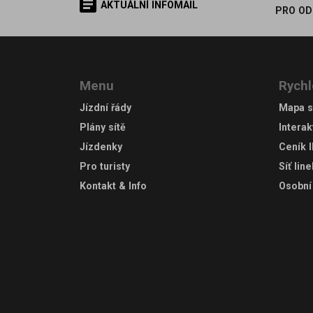
AKTUÁLNÍ INFOMAIL
PRO OD
Menu
Rychl
Jízdní řády
Mapa s
Plány sítě
Interak
Jízdenky
Ceník 
Pro turisty
Síť lin
Kontakt & Info
Osobní 