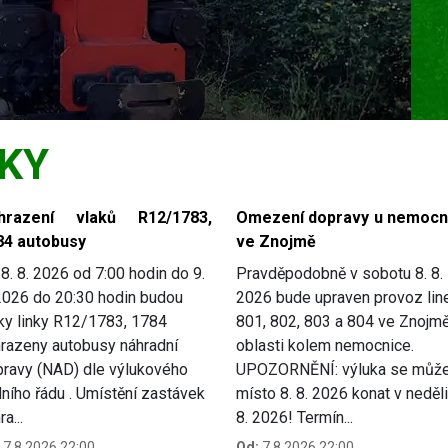
KY
hrazení vlaků R12/1783,
Omezení dopravy u nemocn
84 autobusy
ve Znojmě
8. 8. 2026 od 7:00 hodin do 9.
Pravděpodobně v sobotu 8. 8.
2026 do 20:30 hodin budou
2026 bude upraven provoz lin
ky linky R12/1783, 1784
801, 802, 803 a 804 ve Znojmě
razeny autobusy náhradní
oblasti kolem nemocnice.
ravy (NAD) dle výlukového
UPOZORNĚNÍ: výluka se můž
dního řádu . Umístění zastávek
místo 8. 8. 2026 konat v neděli
a...
8. 2026! Termín...
7.8.2026 22:00
Od:
7.8.2026 22:00