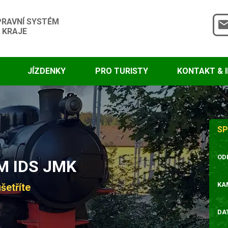
PRAVNÍ SYSTÉM
 KRAJE
JÍZDENKY
PRO TURISTY
KONTAKT & 
SP
OD
 IDS JMK
KA
šetříte
DA