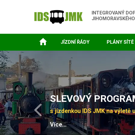
INTEGROVANÝ DO
JIHOMORAVSKÉHO
JÍZDNÍ ŘÁDY
PLÁNY SÍTĚ
Slide 1 of 4
SLEVOVÝ PROGRAM
s jízdenkou IDS JMK na výletě u
Previous
Více...