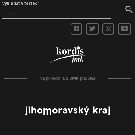
Vyhledat v textech
Na provoz IDS JMK přispívá