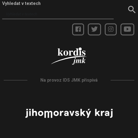
Vyhledat v textech
Na provoz IDS JMK přispívá