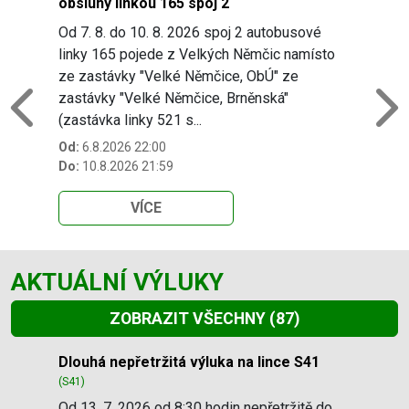
obsluhy linkou 165 spoj 2
Od 7. 8. do 10. 8. 2026 spoj 2 autobusové
linky 165 pojede z Velkých Němčic namísto
ze zastávky "Velké Němčice, ObÚ" ze
zastávky "Velké Němčice, Brněnská"
Previous
N
(zastávka linky 521 s...
Od:
6.8.2026 22:00
Do:
10.8.2026 21:59
VÍCE
AKTUÁLNÍ VÝLUKY
ZOBRAZIT VŠECHNY
(87)
Slide 1 of 87
Dlouhá nepřetržitá výluka na lince S41
(S41)
Od 13. 7. 2026 od 8:30 hodin nepřetržitě do