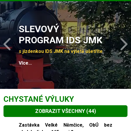
Slide 1 of 4
SLEVOVÝ
PROGRAM IDS JMK
Previous
N
s jízdenkou IDS JMK na výletě ušetříte
Více...
CHYSTANÉ VÝLUKY
ZOBRAZIT VŠECHNY
(44)
Slide 1 of 44
Zastávka Velké Němčice, ObÚ bez