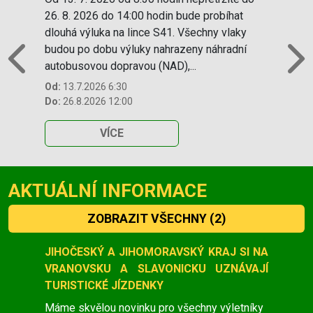
26. 8. 2026 do 14:00 hodin bude probíhat
dlouhá výluka na lince S41. Všechny vlaky
budou po dobu výluky nahrazeny náhradní
autobusovou dopravou (NAD),...
Previous
N
Od:
13.7.2026 6:30
Do:
26.8.2026 12:00
VÍCE
AKTUÁLNÍ INFORMACE
ZOBRAZIT VŠECHNY
(2)
Slide 1 of 2
JIHOČESKÝ A JIHOMORAVSKÝ KRAJ SI NA
VRANOVSKU A SLAVONICKU UZNÁVAJÍ
TURISTICKÉ JÍZDENKY
Máme skvělou novinku pro všechny výletníky