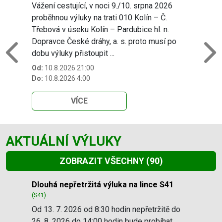
Vážení cestující, v noci 9./10. srpna 2026
proběhnou výluky na trati 010 Kolín – Č.
Třebová v úseku Kolín – Pardubice hl. n.
Dopravce České dráhy, a. s. proto musí po
dobu výluky přistoupit ...
Previous
N
Od:
10.8.2026 21:00
Do:
10.8.2026 4:00
VÍCE
AKTUÁLNÍ VÝLUKY
ZOBRAZIT VŠECHNY
(90)
Slide 1 of 90
Dlouhá nepřetržitá výluka na lince S41
(S41)
Od 13. 7. 2026 od 8:30 hodin nepřetržitě do
26. 8. 2026 do 14:00 hodin bude probíhat