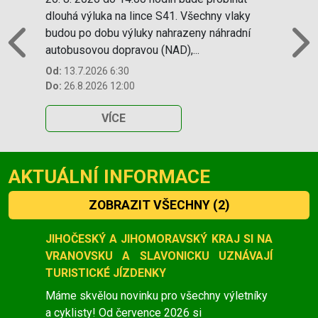
dlouhá výluka na lince S41. Všechny vlaky
budou po dobu výluky nahrazeny náhradní
autobusovou dopravou (NAD),...
Previous
N
Od:
13.7.2026 6:30
Do:
26.8.2026 12:00
VÍCE
AKTUÁLNÍ INFORMACE
ZOBRAZIT VŠECHNY
(2)
Slide 1 of 2
JIHOČESKÝ A JIHOMORAVSKÝ KRAJ SI NA
VRANOVSKU A SLAVONICKU UZNÁVAJÍ
TURISTICKÉ JÍZDENKY
Máme skvělou novinku pro všechny výletníky
a cyklisty! Od července 2026 si