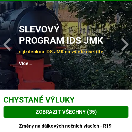
Slide 1 of 4
SLEVOVÝ
PROGRAM IDS JMK
Previous
N
s jízdenkou IDS JMK na výletě ušetříte
Více...
CHYSTANÉ VÝLUKY
ZOBRAZIT VŠECHNY
(35)
Slide 1 of 35
Změny na dálkových nočních vlacích - R19