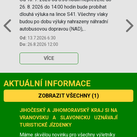
26. 8. 2026 do 14:00 hodin bude probíhat
dlouhá výluka na lince S41. Všechny vlaky
budou po dobu výluky nahrazeny náhradní
autobusovou dopravou (NAD),...
Previous
N
Od:
13.7.2026 6:30
Do:
26.8.2026 12:00
VÍCE
AKTUÁLNÍ INFORMACE
ZOBRAZIT VŠECHNY
(1)
Slide 1 of 1
JIHOČESKÝ A JIHOMORAVSKÝ KRAJ SI NA
VRANOVSKU A SLAVONICKU UZNÁVAJÍ
TURISTICKÉ JÍZDENKY
Máme skvělou novinku pro všechny výletníky