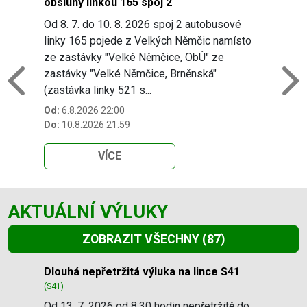
obsluhy linkou 165 spoj 2
Od 8. 7. do 10. 8. 2026 spoj 2 autobusové
linky 165 pojede z Velkých Němčic namísto
ze zastávky "Velké Němčice, ObÚ" ze
zastávky "Velké Němčice, Brněnská"
Previous
N
(zastávka linky 521 s...
Od:
6.8.2026 22:00
Do:
10.8.2026 21:59
VÍCE
AKTUÁLNÍ VÝLUKY
ZOBRAZIT VŠECHNY
(87)
Slide 1 of 87
Dlouhá nepřetržitá výluka na lince S41
(S41)
Od 13. 7. 2026 od 8:30 hodin nepřetržitě do