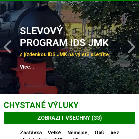
Slide 1 of 4
SLEVOVÝ
PROGRAM IDS JMK
Previous
N
s jízdenkou IDS JMK na výletě ušetříte
Více...
CHYSTANÉ VÝLUKY
ZOBRAZIT VŠECHNY
(33)
Slide 1 of 33
Zastávka Velké Němčice, ObÚ bez