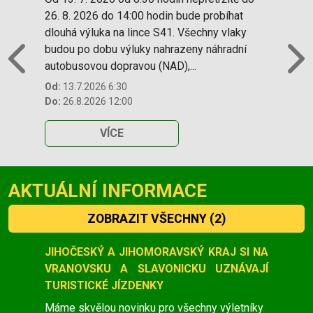
26. 8. 2026 do 14:00 hodin bude probíhat
dlouhá výluka na lince S41. Všechny vlaky
budou po dobu výluky nahrazeny náhradní
autobusovou dopravou (NAD),...
Previous
N
Od:
13.7.2026 6:30
Do:
26.8.2026 12:00
VÍCE
AKTUÁLNÍ INFORMACE
ZOBRAZIT VŠECHNY
(2)
Slide 1 of 2
JIHOČESKÝ A JIHOMORAVSKÝ KRAJ SI NA
VRANOVSKU A SLAVONICKU UZNÁVAJÍ
TURISTICKÉ JÍZDENKY
Máme skvělou novinku pro všechny výletníky