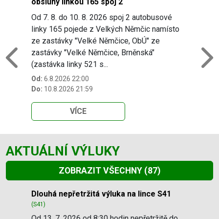
obsluhy linkou 165 spoj 2
Od 7. 8. do 10. 8. 2026 spoj 2 autobusové
linky 165 pojede z Velkých Němčic namísto
ze zastávky "Velké Němčice, ObÚ" ze
zastávky "Velké Němčice, Brněnská"
Previous
N
(zastávka linky 521 s...
Od:
6.8.2026 22:00
Do:
10.8.2026 21:59
VÍCE
AKTUÁLNÍ VÝLUKY
ZOBRAZIT VŠECHNY
(87)
Slide 1 of 87
Dlouhá nepřetržitá výluka na lince S41
(S41)
Od 13. 7. 2026 od 8:30 hodin nepřetržitě do