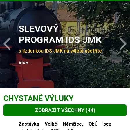
Slide 1 of 4
SLEVOVÝ
PROGRAM IDS JMK
Previous
N
s jízdenkou IDS JMK na výletě ušetříte
Více...
CHYSTANÉ VÝLUKY
ZOBRAZIT VŠECHNY
(44)
Slide 1 of 44
Zastávka Velké Němčice, ObÚ bez