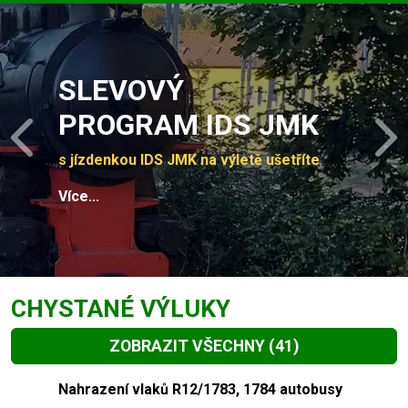
Slide 1 of 4
SLEVOVÝ
PROGRAM IDS JMK
Previous
N
s jízdenkou IDS JMK na výletě ušetříte
Více...
CHYSTANÉ VÝLUKY
ZOBRAZIT VŠECHNY
(41)
Slide 1 of 41
Nahrazení vlaků R12/1783, 1784 autobusy