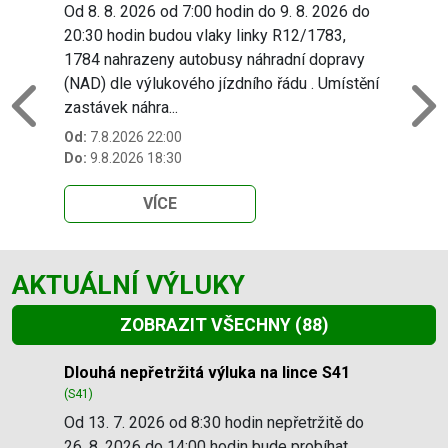
Od 8. 8. 2026 od 7:00 hodin do 9. 8. 2026 do
20:30 hodin budou vlaky linky R12/1783,
1784 nahrazeny autobusy náhradní dopravy
(NAD) dle výlukového jízdního řádu . Umístění
zastávek náhra...
Previous
N
Od:
7.8.2026 22:00
Do:
9.8.2026 18:30
VÍCE
AKTUÁLNÍ VÝLUKY
ZOBRAZIT VŠECHNY
(88)
Slide 1 of 88
Dlouhá nepřetržitá výluka na lince S41
(S41)
Od 13. 7. 2026 od 8:30 hodin nepřetržitě do
26. 8. 2026 do 14:00 hodin bude probíhat