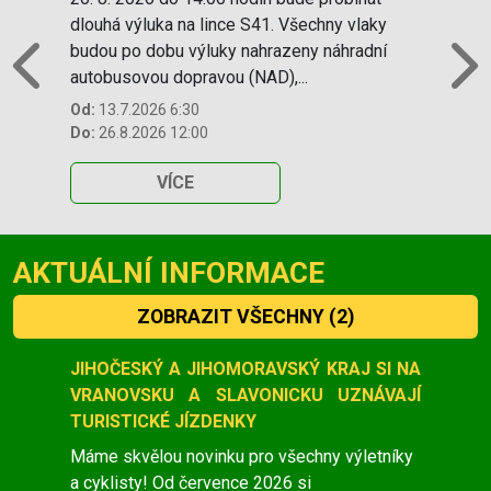
dlouhá výluka na lince S41. Všechny vlaky
budou po dobu výluky nahrazeny náhradní
autobusovou dopravou (NAD),...
Previous
N
Od:
13.7.2026 6:30
Do:
26.8.2026 12:00
VÍCE
AKTUÁLNÍ INFORMACE
ZOBRAZIT VŠECHNY
(2)
Slide 1 of 2
JIHOČESKÝ A JIHOMORAVSKÝ KRAJ SI NA
VRANOVSKU A SLAVONICKU UZNÁVAJÍ
TURISTICKÉ JÍZDENKY
Máme skvělou novinku pro všechny výletníky
a cyklisty! Od července 2026 si