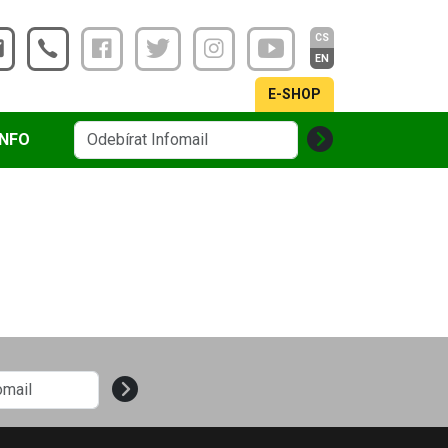
CS
EN
E-SHOP
INFO