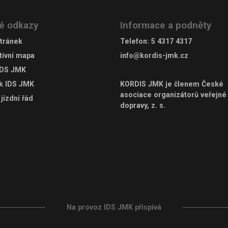
é odkazy
Informace a podněty
tránek
Telefon
:
5 4317 4317
tivní mapa
info@kordis-jmk.cz
IDS JMK
ek IDS JMK
KORDIS JMK je členem
České
asociace organizátorů veřejné
jízdní řád
dopravy, z. s.
Na provoz IDS JMK přispívá