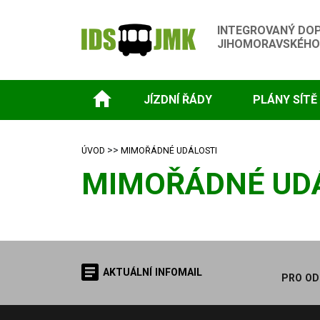
INTEGROVANÝ DO
JIHOMORAVSKÉHO
JÍZDNÍ ŘÁDY
PLÁNY SÍTĚ
>>
ÚVOD
MIMOŘÁDNÉ UDÁLOSTI
MIMOŘÁDNÉ UD
AKTUÁLNÍ INFOMAIL
PRO OD