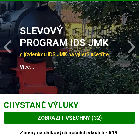
Slide 1 of 4
SLEVOVÝ
PROGRAM IDS JMK
Previous
N
s jízdenkou IDS JMK na výletě ušetříte
Více...
CHYSTANÉ VÝLUKY
ZOBRAZIT VŠECHNY
(32)
Slide 1 of 32
Změny na dálkových nočních vlacích - R19