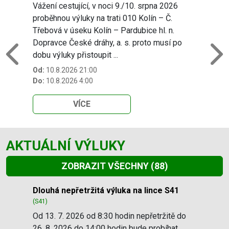
Vážení cestující, v noci 9./10. srpna 2026
proběhnou výluky na trati 010 Kolín – Č.
Třebová v úseku Kolín – Pardubice hl. n.
Dopravce České dráhy, a. s. proto musí po
dobu výluky přistoupit ...
Previous
N
Od:
10.8.2026 21:00
Do:
10.8.2026 4:00
VÍCE
AKTUÁLNÍ VÝLUKY
ZOBRAZIT VŠECHNY
(88)
Slide 1 of 88
Dlouhá nepřetržitá výluka na lince S41
(S41)
Od 13. 7. 2026 od 8:30 hodin nepřetržitě do
26. 8. 2026 do 14:00 hodin bude probíhat