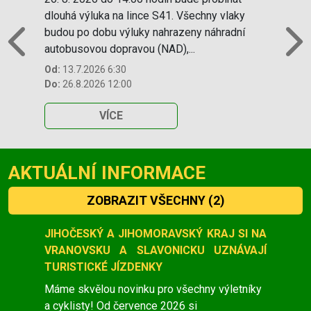
dlouhá výluka na lince S41. Všechny vlaky
budou po dobu výluky nahrazeny náhradní
autobusovou dopravou (NAD),...
Previous
N
Od:
13.7.2026 6:30
Do:
26.8.2026 12:00
VÍCE
AKTUÁLNÍ INFORMACE
ZOBRAZIT VŠECHNY
(2)
Slide 1 of 2
JIHOČESKÝ A JIHOMORAVSKÝ KRAJ SI NA
VRANOVSKU A SLAVONICKU UZNÁVAJÍ
TURISTICKÉ JÍZDENKY
Máme skvělou novinku pro všechny výletníky
a cyklisty! Od července 2026 si