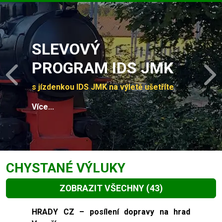
Slide 1 of 4
SLEVOVÝ
PROGRAM IDS JMK
Previous
N
s jízdenkou IDS JMK na výletě ušetříte
Více...
CHYSTANÉ VÝLUKY
ZOBRAZIT VŠECHNY
(43)
Slide 1 of 43
HRADY CZ – posílení dopravy na hrad