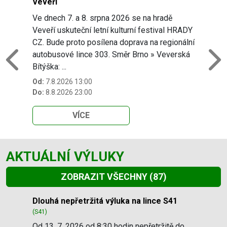
Veveří
Ve dnech 7. a 8. srpna 2026 se na hradě
Veveří uskuteční letní kulturní festival HRADY
CZ. Bude proto posílena doprava na regionální
autobusové lince 303. Směr Brno » Veverská
Previous
N
Bítýška: ...
Od:
7.8.2026 13:00
Do:
8.8.2026 23:00
VÍCE
AKTUÁLNÍ VÝLUKY
ZOBRAZIT VŠECHNY
(87)
Slide 1 of 87
Dlouhá nepřetržitá výluka na lince S41
(S41)
Od 13. 7. 2026 od 8:30 hodin nepřetržitě do