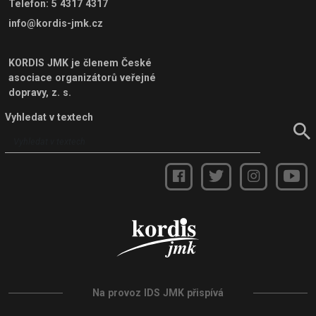
Telefon
:
5 4317 4317
info@kordis-jmk.cz
KORDIS JMK je členem
České
asociace organizátorů veřejné
dopravy, z. s.
Vyhledat v textech
Na provoz IDS JMK přispívá