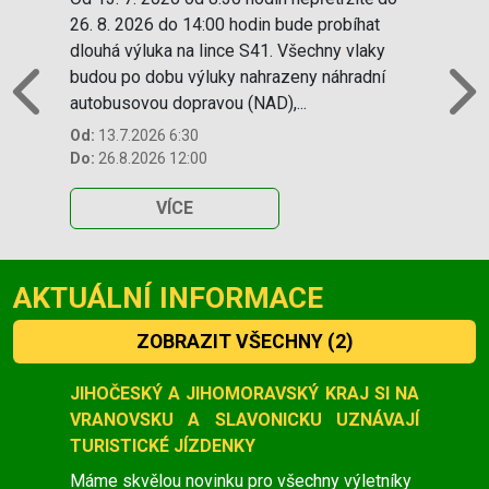
26. 8. 2026 do 14:00 hodin bude probíhat
dlouhá výluka na lince S41. Všechny vlaky
budou po dobu výluky nahrazeny náhradní
autobusovou dopravou (NAD),...
Previous
N
Od:
13.7.2026 6:30
Do:
26.8.2026 12:00
VÍCE
AKTUÁLNÍ INFORMACE
ZOBRAZIT VŠECHNY
(2)
Slide 1 of 2
JIHOČESKÝ A JIHOMORAVSKÝ KRAJ SI NA
VRANOVSKU A SLAVONICKU UZNÁVAJÍ
TURISTICKÉ JÍZDENKY
Máme skvělou novinku pro všechny výletníky