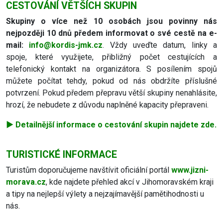
CESTOVÁNÍ VĚTŠÍCH SKUPIN
Skupiny o více než 10 osobách jsou povinny nás
nejpozději 10 dnů předem informovat o své cestě na e-
mail:
info@kordis-jmk.cz
. Vždy uveďte datum, linky a
spoje, které využijete, přibližný počet cestujících a
telefonický kontakt na organizátora. S posílením spojů
můžete počítat tehdy, pokud od nás obdržíte příslušné
potvrzení. Pokud předem přepravu větší skupiny nenahlásite,
hrozí, že nebudete z důvodu naplněné kapacity přepraveni.
▶️ Detailnější informace o cestování skupin najdete zde.
TURISTICKÉ INFORMACE
Turistům doporučujeme navštívit oficiální portál
www.jizni-
morava.cz
, kde najdete přehled akcí v Jihomoravském kraji
a tipy na nejlepší výlety a nejzajímavější pamětihodnosti u
nás.