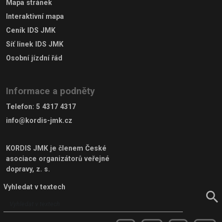
Mapa stránek
Interaktivní mapa
Ceník IDS JMK
Síť linek IDS JMK
Osobní jízdní řád
Informace a podněty
Telefon
:
5 4317 4317
info@kordis-jmk.cz
KORDIS JMK je členem
České
asociace organizátorů veřejné
dopravy, z. s.
Vyhledat v textech