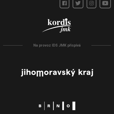
Na provoz IDS JMK přispívá