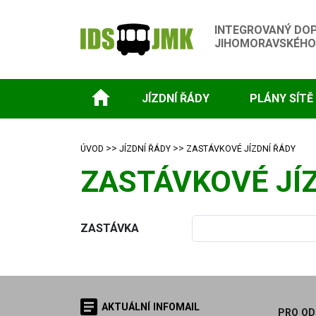
INTEGROVANÝ DO
JIHOMORAVSKÉHO
JÍZDNÍ ŘÁDY
PLÁNY SÍTĚ
>>
>>
ÚVOD
JÍZDNÍ ŘÁDY
ZASTÁVKOVÉ JÍZDNÍ ŘÁDY
ZASTÁVKOVÉ JÍZ
ZASTÁVKA
AKTUÁLNÍ INFOMAIL
PRO OD