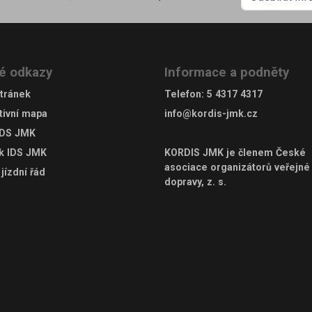
é odkazy
Informace a podněty
tránek
Telefon
:
5 4317 4317
tivní mapa
info@kordis-jmk.cz
IDS JMK
ek IDS JMK
KORDIS JMK je členem
České
asociace organizátorů veřejné
jízdní řád
dopravy, z. s.