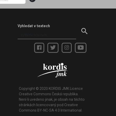
Vyhledat v textech
Copyright © 2020 KORDIS JMK Licence
Creative Commons Česká republika.
Není-li uvedeno jinak, je obsah na těchto
stránkách licencovaný pod Creative
Commons BY-NC-SA 4.0 International.