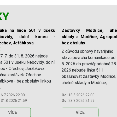
KY
luka na lince 501 v úseku
Zastávky Modřice, uhe
bovidy, dolní konec -
sklady a Modřice, Agropod
echov, Jeřábkova
bez obsluhy
1)
Z důvodu obnovy havarijního
7. 7. do 31. 8. 2026 nejede
stavu povrchu komunikace od 
ka 501 v úseku Nebovidy, dolní
5. 2026 do pravděpodobně 28.
ec - Ořechov, Jeřábkova.
2026 nebude linka 511
na zastávek: Ořechov,
obsluhovat zastávky Modřice,
ábkova - bez obsluhy linkou
uhelné sklady a Modřice,...
.
6.7.2026 22:00
Od:
18.5.2026 22:00
31.8.2026 21:59
Do:
28.8.2026 21:59
VÍCE
VÍCE