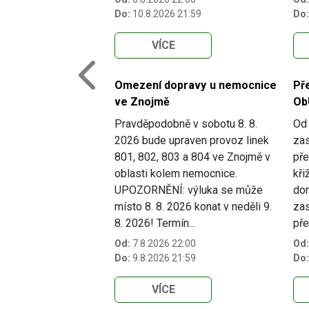
Do:
10.8.2026 21:59
Do:
VÍCE
Previous
Omezení dopravy u nemocnice
Př
ve Znojmě
Ob
Pravděpodobně v sobotu 8. 8.
Od 
2026 bude upraven provoz linek
zas
801, 802, 803 a 804 ve Znojmě v
pře
oblasti kolem nemocnice.
kři
UPOZORNĚNÍ: výluka se může
dom
místo 8. 8. 2026 konat v neděli 9.
zas
8. 2026! Termín...
pře
Od:
7.8.2026 22:00
Od:
Do:
9.8.2026 21:59
Do:
VÍCE