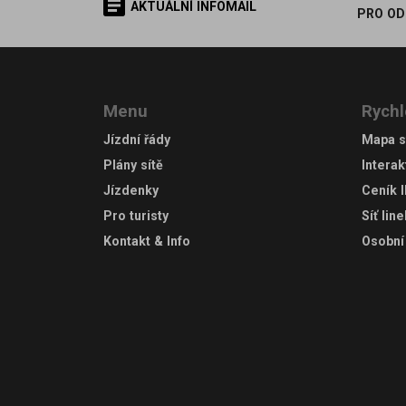
AKTUÁLNÍ INFOMAIL
PRO OD
Menu
Rychl
Jízdní řády
Mapa s
Plány sítě
Interak
Jízdenky
Ceník 
Pro turisty
Síť lin
Kontakt & Info
Osobní 