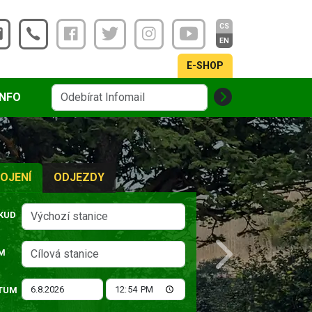
CS
EN
E-SHOP
INFO
OJENÍ
ODJEZDY
KUD
M
Next
TUM