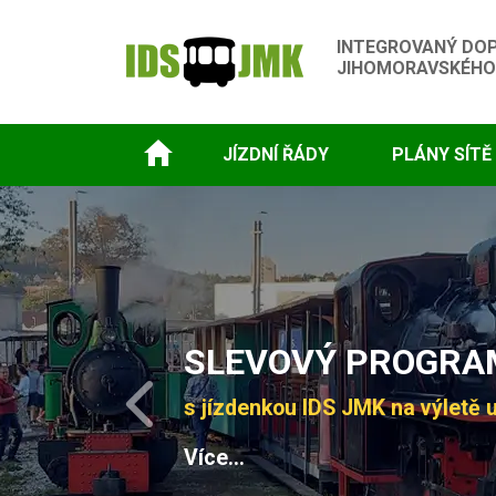
INTEGROVANÝ DO
JIHOMORAVSKÉHO
JÍZDNÍ ŘÁDY
PLÁNY SÍTĚ
Slide 1 of 4
SLEVOVÝ PROGRAM
s jízdenkou IDS JMK na výletě u
Previous
Více...