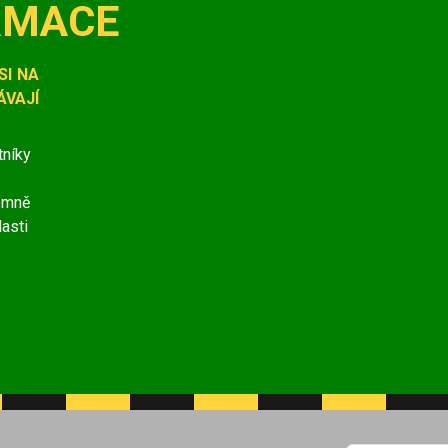
RMACE
SI NA
VAJÍ
tníky
jemně
lasti