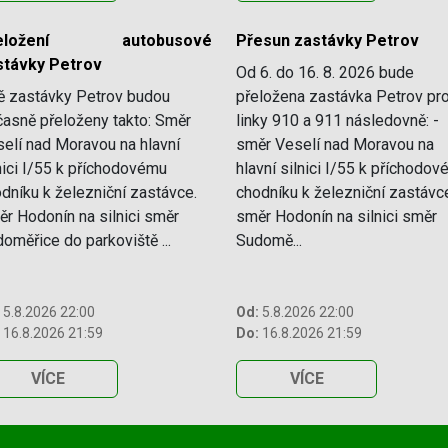
řeložení autobusové
Přesun zastávky Petrov
stávky Petrov
Od 6. do 16. 8. 2026 bude
ě zastávky Petrov budou
přeložena zastávka Petrov pr
asně přeloženy takto: Směr
linky 910 a 911 následovně: -
elí nad Moravou na hlavní
směr Veselí nad Moravou na
nici I/55 k příchodovému
hlavní silnici I/55 k příchodo
dníku k železniční zastávce.
chodníku k železniční zastávce
r Hodonín na silnici směr
směr Hodonín na silnici směr
oměřice do parkoviště ...
Sudomě...
5.8.2026 22:00
Od:
5.8.2026 22:00
16.8.2026 21:59
Do:
16.8.2026 21:59
VÍCE
VÍCE