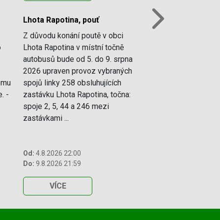
Lhota Rapotina, pouť
Next
Z důvodu konání poutě v obci
o
Lhota Rapotina v místní točně
autobusů bude od 5. do 9. srpna
2026 upraven provoz vybraných
vému
spojů linky 258 obsluhujících
. -
zastávku Lhota Rapotina, točna:
spoje 2, 5, 44 a 246 mezi
zastávkami ...
Od:
4.8.2026 22:00
Do:
9.8.2026 21:59
VÍCE