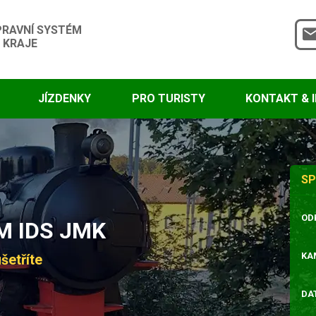
PRAVNÍ SYSTÉM
 KRAJE
JÍZDENKY
PRO TURISTY
KONTAKT & 
SP
OD
 IDS JMK
KA
šetříte
DA