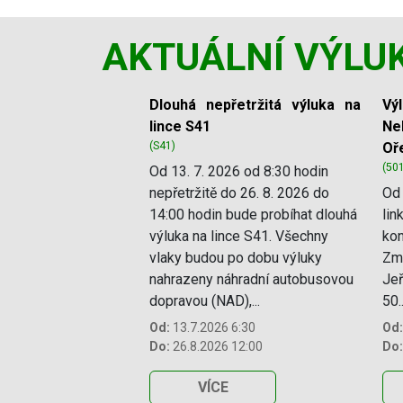
AKTUÁLNÍ VÝLU
Slide 1 of 11
Dlouhá nepřetržitá výluka na
Vý
lince S41
Ne
(S41)
Oř
(50
Od 13. 7. 2026 od 8:30 hodin
nepřetržitě do 26. 8. 2026 do
Od 
14:00 hodin bude probíhat dlouhá
lin
výluka na lince S41. Všechny
kon
vlaky budou po dobu výluky
Změ
nahrazeny náhradní autobusovou
Jeř
dopravou (NAD),...
50..
Od:
13.7.2026 6:30
Od:
Do:
26.8.2026 12:00
Do:
VÍCE