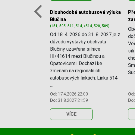
Dlouhodobá autobusová výluka
P
Previous
Blučina
za
(151, 505, 511, 514, x514, 520, 509)
Ob
Od 18. 4. 2026 do 31. 8. 2027 je z
doč
důvodu výstavby obchvatu
Ves
Blučiny uzavřena silnice
sil
III/41614 mezi Blučinou a
cho
Opatovicemi. Dochází ke
Smě
změnám na regionálních
Sud
autobusových linkách: Linka 514
...
Od:
17.4.2026 22:00
Od:
Do:
31.8.2027 21:59
Do:
VÍCE