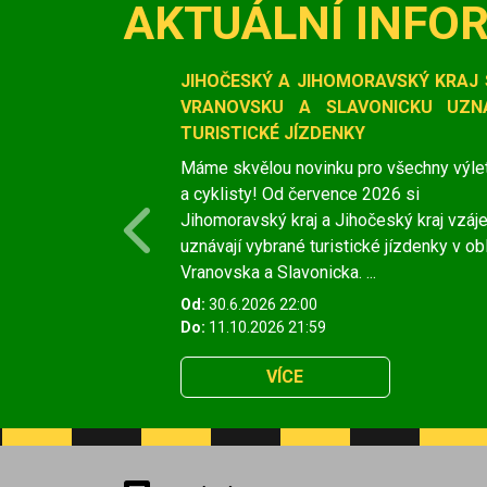
AKTUÁLNÍ INFO
Slide 1 of 1
JIHOČESKÝ A JIHOMORAVSKÝ KRAJ 
VRANOVSKU A SLAVONICKU UZNÁ
TURISTICKÉ JÍZDENKY
Máme skvělou novinku pro všechny výle
a cyklisty! Od července 2026 si
Jihomoravský kraj a Jihočeský kraj vzá
Previous
uznávají vybrané turistické jízdenky v ob
Vranovska a Slavonicka. ...
Od:
30.6.2026 22:00
Do:
11.10.2026 21:59
VÍCE