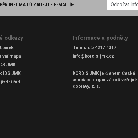
BĚR INFOMAILŮ ZADEJTE E-MAIL ►
é odkazy
Informace a podněty
tránek
Telefon
:
5 4317 4317
tivní mapa
info@kordis-jmk.cz
IDS JMK
ek IDS JMK
KORDIS JMK je členem
České
asociace organizátorů veřejné
jízdní řád
dopravy, z. s.