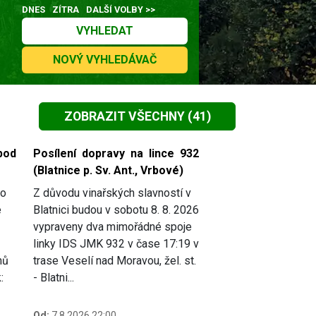
DNES
ZÍTRA
DALŠÍ VOLBY >>
VYHLEDAT
NOVÝ VYHLEDÁVAČ
ZOBRAZIT VŠECHNY
(41)
pod
Posílení dopravy na lince 932
(Blatnice p. Sv. Ant., Vrbové)
do
Z důvodu vinařských slavností v
e
Blatnici budou v sobotu 8. 8. 2026
vypraveny dva mimořádné spoje
linky IDS JMK 932 v čase 17:19 v
mů
trase Veselí nad Moravou, žel. st.
:
- Blatni...
Od:
7.8.2026 22:00