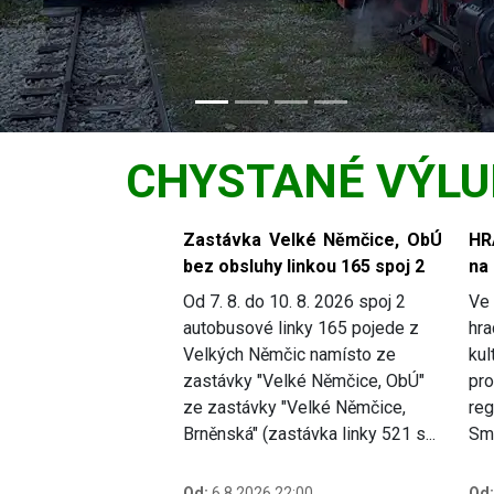
CHYSTANÉ VÝLU
Slide 1 of 6
Zastávka Velké Němčice, ObÚ
HR
bez obsluhy linkou 165 spoj 2
na
Od 7. 8. do 10. 8. 2026 spoj 2
Ve 
autobusové linky 165 pojede z
hra
Velkých Němčic namísto ze
kul
zastávky "Velké Němčice, ObÚ"
pro
ze zastávky "Velké Němčice,
reg
Brněnská" (zastávka linky 521 s...
Smě
Od:
6.8.2026 22:00
Od: