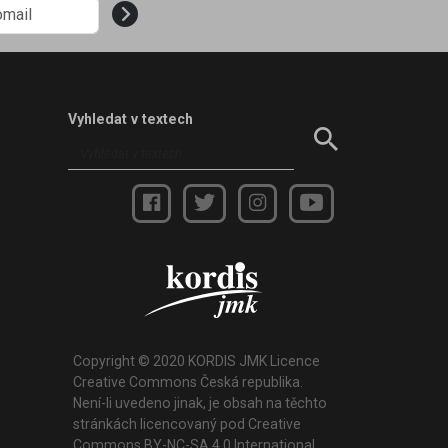
Vyhledat v textech
Copyright © 2020 KORDIS JMK Licence
Creative Commons Česká republika.
Není-li uvedeno jinak, je obsah na těchto
stránkách licencovaný pod Creative
Commons BY-NC-SA 4.0 International.