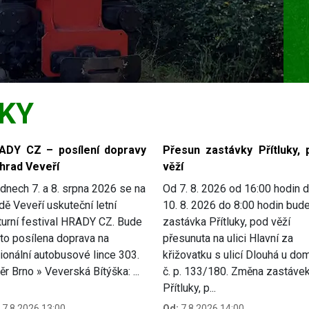
KY
ADY CZ – posílení dopravy
Přesun zastávky Přítluky, 
 hrad Veveří
věží
dnech 7. a 8. srpna 2026 se na
Od 7. 8. 2026 od 16:00 hodin 
dě Veveří uskuteční letní
10. 8. 2026 do 8:00 hodin bud
turní festival HRADY CZ. Bude
zastávka Přítluky, pod věží
to posílena doprava na
přesunuta na ulici Hlavní za
ionální autobusové lince 303.
křižovatku s ulicí Dlouhá u do
r Brno » Veverská Bítýška: ...
č. p. 133/180. Změna zastávek
Přítluky, p...
7.8.2026 13:00
Od:
7.8.2026 14:00