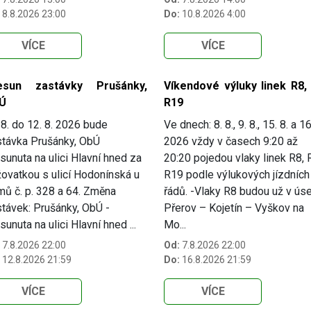
8.8.2026 23:00
Do:
10.8.2026 4:00
VÍCE
VÍCE
esun zastávky Prušánky,
Víkendové výluky linek R8, 
Ú
R19
8. do 12. 8. 2026 bude
Ve dnech: 8. 8., 9. 8., 15. 8. a 16
távka Prušánky, ObÚ
2026 vždy v časech 9:20 až
sunuta na ulici Hlavní hned za
20:20 pojedou vlaky linek R8, 
žovatkou s ulicí Hodonínská u
R19 podle výlukových jízdních
ů č. p. 328 a 64. Změna
řádů. -Vlaky R8 budou už v ús
távek: Prušánky, ObÚ -
Přerov – Kojetín – Vyškov na
sunuta na ulici Hlavní hned ...
Mo...
7.8.2026 22:00
Od:
7.8.2026 22:00
12.8.2026 21:59
Do:
16.8.2026 21:59
VÍCE
VÍCE